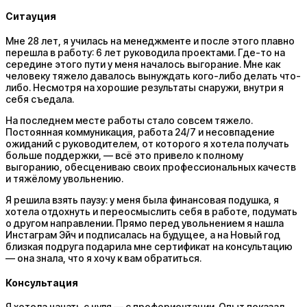
Ситауция
Мне 28 лет, я училась на менеджменте и после этого плавно
перешла в работу: 6 лет руководила проектами. Где-то на
середине этого пути у меня началось выгорание. Мне как
человеку тяжело давалось вынуждать кого-либо делать что-
либо. Несмотря на хорошие результаты снаружи, внутри я
себя съедала.
На последнем месте работы стало совсем тяжело.
Постоянная коммуникация, работа 24/7 и несовпадение
ожиданий с руководителем, от которого я хотела получать
больше поддержки, — всё это привело к полному
выгоранию, обесцениваю своих профессиональных качеств
и тяжёлому увольнению.
Я решила взять паузу: у меня была финансовая подушка, я
хотела отдохнуть и переосмыслить себя в работе, подумать
о другом направлении. Прямо перед увольнением я нашла
Инстаграм Эйч и подписалась на будущее, а на Новый год
близкая подруга подарила мне сертификат на консультацию
— она знала, что я хочу к вам обратиться.
Консультация
Я хотела начать с нуля — с профориентации. Опыт показал,