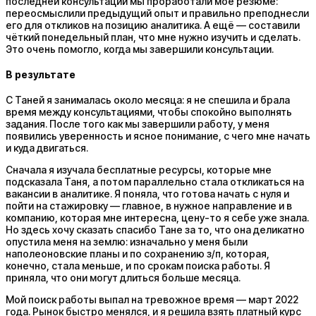
последней консультации мы проработали моё резюме:
переосмыслили предыдущий опыт и правильно преподнесли
его для откликов на позицию аналитика. А ещё — составили
чёткий понедельный план, что мне нужно изучить и сделать.
Это очень помогло, когда мы завершили консультации.
В результате
С Таней я занималась около месяца: я не спешила и брала
время между консультациями, чтобы спокойно выполнять
задания. После того как мы завершили работу, у меня
появились уверенность и ясное понимание, с чего мне начать
и куда двигаться.
Сначала я изучала бесплатные ресурсы, которые мне
подсказала Таня, а потом параллельно стала откликаться на
вакансии в аналитике. Я поняла, что готова начать с нуля и
пойти на стажировку — главное, в нужное направление и в
компанию, которая мне интересна, цену-то я себе уже знала.
Но здесь хочу сказать спасибо Тане за то, что она деликатно
опустила меня на землю: изначально у меня были
наполеоновские планы и по сохранению з/п, которая,
конечно, стала меньше, и по срокам поиска работы. Я
приняла, что они могут длиться больше месяца.
Мой поиск работы выпал на тревожное время — март 2022
года. Рынок быстро менялся, и я решила взять платный курс