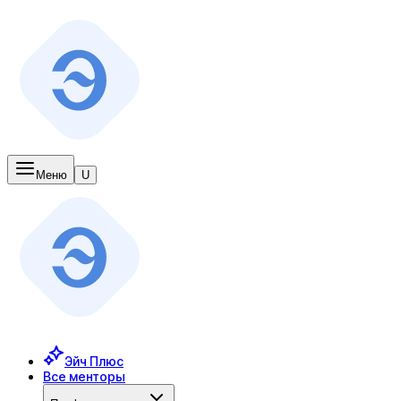
Меню
U
Эйч Плюс
Все менторы