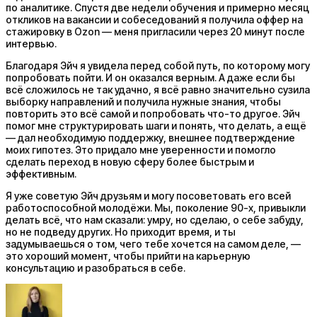
по аналитике. Спустя две недели обучения и примерно месяц
откликов на вакансии и собеседований я получила оффер на
стажировку в Ozon — меня пригласили через 20 минут после
интервью.
Благодаря Эйч я увидела перед собой путь, по которому могу
попробовать пойти. И он оказался верным. А даже если бы
всё сложилось не так удачно, я всё равно значительно сузила
выборку направлений и получила нужные знания, чтобы
повторить это всё самой и попробовать что-то другое. Эйч
помог мне структурировать шаги и понять, что делать, а ещё
— дал необходимую поддержку, внешнее подтверждение
моих гипотез. Это придало мне уверенности и помогло
сделать переход в новую сферу более быстрым и
эффективным.
Я уже советую Эйч друзьям и могу посоветовать его всей
работоспособной молодёжи. Мы, поколение 90-х, привыкли
делать всё, что нам сказали: умру, но сделаю, о себе забуду,
но не подведу других. Но приходит время, и ты
задумываешься о том, чего тебе хочется на самом деле, —
это хороший момент, чтобы прийти на карьерную
консультацию и разобраться в себе.