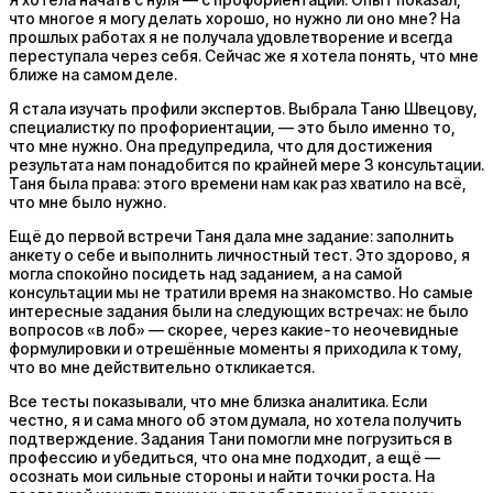
что многое я могу делать хорошо, но нужно ли оно мне? На
прошлых работах я не получала удовлетворение и всегда
переступала через себя. Сейчас же я хотела понять, что мне
ближе на самом деле.
Я стала изучать профили экспертов. Выбрала Таню Швецову,
специалистку по профориентации, — это было именно то,
что мне нужно. Она предупредила, что для достижения
результата нам понадобится по крайней мере 3 консультации.
Таня была права: этого времени нам как раз хватило на всё,
что мне было нужно.
Ещё до первой встречи Таня дала мне задание: заполнить
анкету о себе и выполнить личностный тест. Это здорово, я
могла спокойно посидеть над заданием, а на самой
консультации мы не тратили время на знакомство. Но самые
интересные задания были на следующих встречах: не было
вопросов «в лоб» — скорее, через какие-то неочевидные
формулировки и отрешённые моменты я приходила к тому,
что во мне действительно откликается.
Все тесты показывали, что мне близка аналитика. Если
честно, я и сама много об этом думала, но хотела получить
подтверждение. Задания Тани помогли мне погрузиться в
профессию и убедиться, что она мне подходит, а ещё —
осознать мои сильные стороны и найти точки роста. На