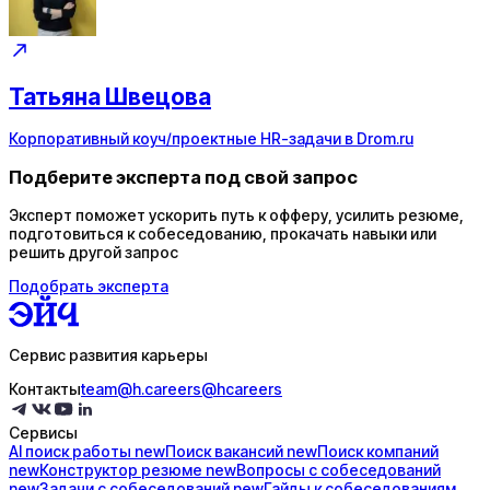
Татьяна Швецова
Корпоративный коуч/проектные HR-задачи в Drom.ru
Подберите эксперта под свой запрос
Эксперт поможет ускорить путь к офферу, усилить резюме,
подготовиться к собеседованию, прокачать навыки или
решить другой запрос
Подобрать эксперта
Сервис развития карьеры
Контакты
team@h.careers
@hcareers
Сервисы
AI поиск
работы
new
Поиск
вакансий
new
Поиск
компаний
new
Конструктор
резюме
new
Вопросы с
собеседований
new
Задачи с
собеседований
new
Гайды к
собеседованиям