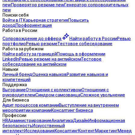
new
Проверятор
резюме
new
Генератор
сопроводительных
new
Поиски себя
Войти в IT
Карьерная стратегия
Повысить
доход
Профориентация
Работа в России
Сопровождение до
оффера
Найти работу в России
Ревью
портфолио
Ревью резюме
Тестовое собеседование
Работа за рубежом
Найти работу за границей
Помощь в оформлении
LinkedIn
Ревью резюме на английском
Тестовое
собеседование на английском
Навыки
Личный бренд
Оценка навыков
Развитие навыков и
компетенций
Поддержка
Выгорание
Отношения с коллективом
Отношения с
руководителем
Синдром самозванца
Сложное увольнение
Для бизнеса
Аудит процессов компании
Выступление на внутреннем
мероприятии компании
Консалтинг бизнеса
Профессии
HR
Администрирование
Аналитика
Дизайн
Информационная
безопасность
Искусственный
интеллект
Исследования
Консалтинг
Контент
Маркетинг
Менед