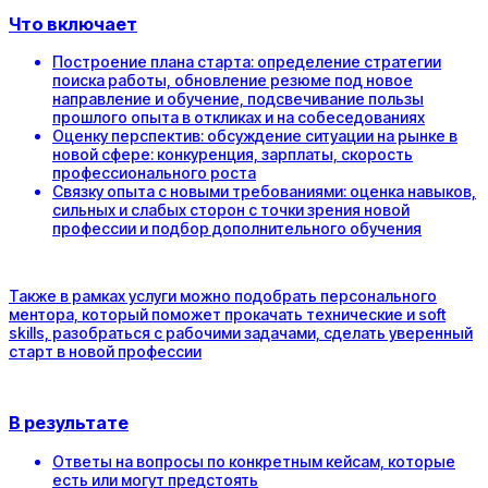
Что включает
Построение плана старта: определение стратегии
поиска работы, обновление резюме под новое
направление и обучение, подсвечивание пользы
прошлого опыта в откликах и на собеседованиях
Оценку перспектив:
обсуждение ситуации на рынке в
новой сфере: конкуренция, зарплаты, скорость
профессионального роста
Связку опыта с новыми требованиями: оценка навыков,
сильных и слабых сторон с точки зрения новой
профессии и подбор дополнительного обучения
Также в рамках услуги можно подобрать персонального
ментора, который поможет прокачать технические и soft
skills, разобраться с рабочими задачами, сделать уверенный
старт в новой профессии
В результате
Ответы на вопросы по конкретным кейсам, которые
есть или могут предстоять