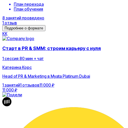
План перехода
План обучения
8
занятий
проведено
1
отзыв
Подробнее о формате
К
К
Старт в PR & SMM: строим карьеру с нуля
1
сессия
80
мин
+ чат
Катерина Корс
Head of PR & Marketing в Myata Platinum Dubai
1
занятий
1
отзывов
11 000 ₽
11 000 ₽