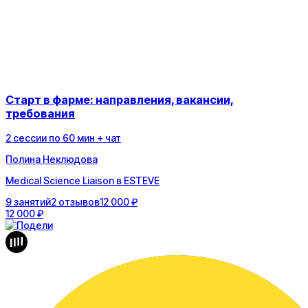
Старт в фарме: направления, вакансии,
требования
2
сессии
по
60
мин
+ чат
Полина Неклюдова
Medical Science Liaison в ESTEVE
9
занятий
2
отзывов
12 000 ₽
12 000 ₽