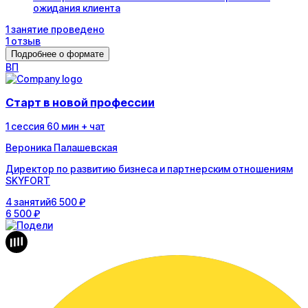
ожидания клиента
1
занятие
проведено
1
отзыв
Подробнее о формате
В
П
Старт в новой профессии
1
сессия
60
мин
+ чат
Вероника Палашевская
Директор по развитию бизнеса и партнерским отношениям
SKYFORT
4
занятий
6 500 ₽
6 500 ₽