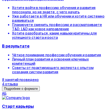
Хотите войти в профессию обучения и развития
персонала, но не знаете, с чего начать
Уже работаете в HR или обучении и хотите системно
развиваться
Планируете сменить профессию и рассматриваете
T&D, L&D как новое направление
Хотите разобраться, какие навыки критичны для
успешного старта и роста
В результате
Чёткое понимание профессии обучения и развития
Личный план развития и освоения ключевых
компетенций
Советы от практикующего эксперта с опытом
создания систем развития
8
занятий
проведено
4
отзыва
Подробнее о формате
А
Б
Старт карьеры