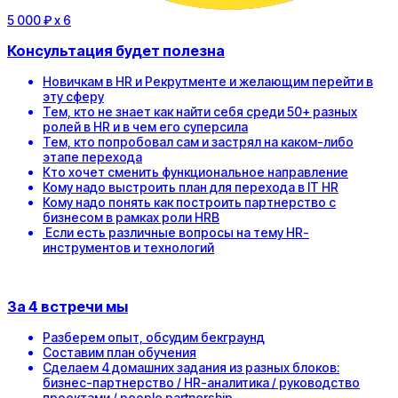
5 000 ₽
x 6
Консультация будет полезна
Новичкам в HR и Рекрутменте и желающим перейти в
эту сферу
Тем, кто не знает как найти себя среди 50+ разных
ролей в HR и в чем его суперсила
Тем, кто попробовал сам и застрял на каком-либо
этапе перехода
Кто хочет сменить функциональное направление
Кому надо выстроить план для перехода в IT HR
Кому надо понять как построить партнерство с
бизнесом в рамках роли HRB
Если есть различные вопросы на тему HR-
инструментов и технологий
За 4 встречи мы
Разберем опыт, обсудим бекграунд
Составим план обучения
Сделаем 4 домашних задания из разных блоков:
бизнес-партнерство / HR-аналитика / руководство
проектами / people partnership