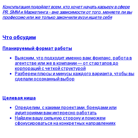
Консультация подойдет всем, кто хочет начать карьеру в сфере
PR, SMM и Маркетинга - вне зависимости от того, меняете ли вы
профессию или же только закончили вуз и ищете себя
Что обсудим
Планируемый формат работы
Выясним, что подходит именно вам: фриланс, работа в
агентстве или же в компании — от стартапов до
корпораций с четкой структурой
Разберем плюсы и минусы каждого варианта, чтобы вы
сделали осознанный выбор
Целевая ниша
Определим, с какими проектами, брендами или
аудиториями вам интересно работать
Найдем вашу сильную сторону и поможем
сфокусироваться на конкретных направлениях