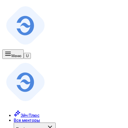
Меню
U
Эйч Плюс
Все менторы