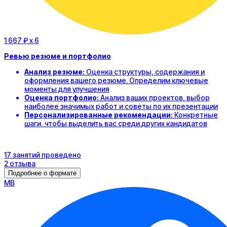
1 667 ₽
x 6
Ревью резюме и портфолио
Анализ резюме:
Оценка структуры, содержания и
оформления вашего резюме. Определим ключевые
моменты для улучшения
Оценка портфолио:
Анализ ваших проектов, выбор
наиболее значимых работ и советы по их презентации
Персонализированные рекомендации:
Конкретные
шаги, чтобы выделить вас среди других кандидатов
17
занятий
проведено
2
отзыва
Подробнее о формате
М
В