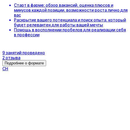
Старт в фарме: обзор вакансий, оценка плюсов и
минусов каждой позиции, возможности роста лично для
вас
Раскрытие вашего потенциала и поиск опыта, который
будет релевантен для работы вашей мечты
Помощь в восполнении пробелов для реализации себя
в профессии
9
занятий
проведено
2
отзыва
Подробнее о формате
С
Н