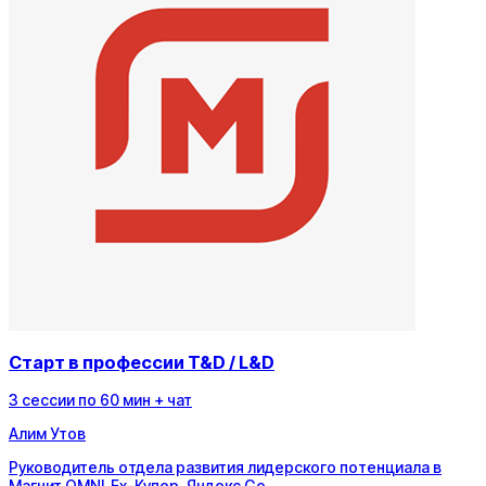
Старт в профессии T&D / L&D
3
сессии
по
60
мин
+ чат
Алим Утов
Руководитель отдела развития лидерского потенциала в
Магнит OMNI. Ex-Купер, Яндекс Go