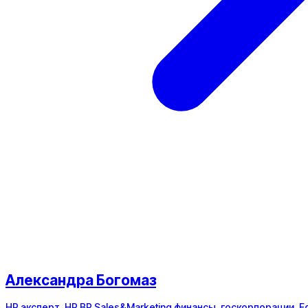
Александра Богомаз
HR эксперт, HR BP Sales&Marketing финансы, госкорпорации, 