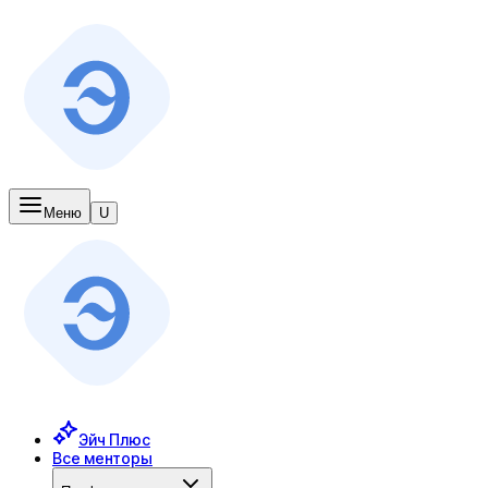
Меню
U
Эйч Плюс
Все менторы