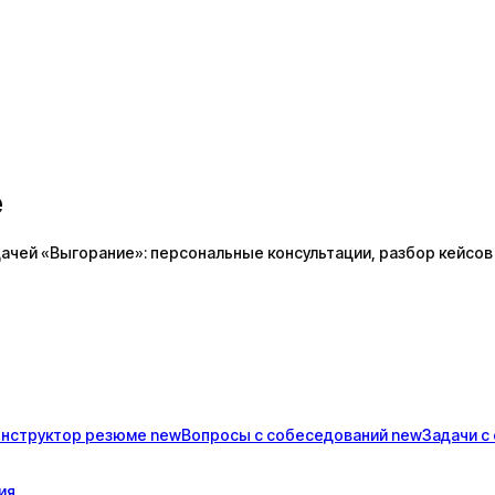
е
ачей «Выгорание»: персональные консультации, разбор кейсов
онструктор
резюме
new
Вопросы с
собеседований
new
Задачи с
ия