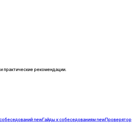
 и практические рекомендации.
собеседований
new
Гайды к
собеседованиям
new
Проверятор