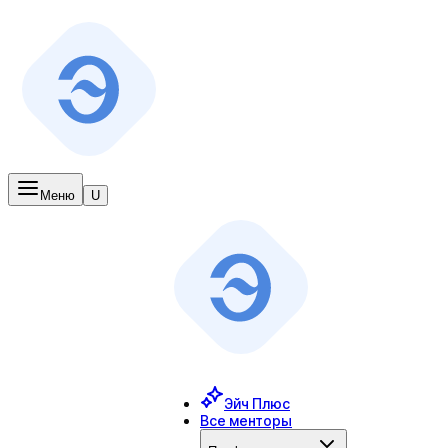
Меню
U
Эйч Плюс
Все менторы