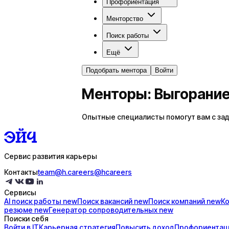
Профориентация
Менторство
Поиск работы
Ещё
Подобрать ментора
Войти
Менторы: Выгорани
Опытные специалисты помогут вам с зад
Сервис развития карьеры
Контакты
team@h.careers
@hcareers
Сервисы
AI поиск
работы
new
Поиск
вакансий
new
Поиск
компаний
new
К
резюме
new
Генератор
сопроводительных
new
Поиски себя
Войти в IT
Карьерная стратегия
Повысить доход
Профориентац