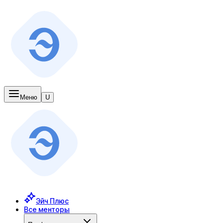
Меню
U
Эйч Плюс
Все менторы