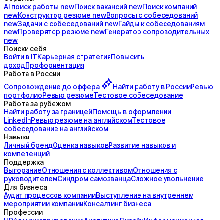
AI поиск
работы
new
Поиск
вакансий
new
Поиск
компаний
new
Конструктор
резюме
new
Вопросы с
собеседований
new
Задачи с
собеседований
new
Гайды к
собеседованиям
new
Проверятор
резюме
new
Генератор
сопроводительных
new
Поиски себя
Войти в IT
Карьерная стратегия
Повысить
доход
Профориентация
Работа в России
Сопровождение до
оффера
Найти работу в России
Ревью
портфолио
Ревью резюме
Тестовое собеседование
Работа за рубежом
Найти работу за границей
Помощь в оформлении
LinkedIn
Ревью резюме на английском
Тестовое
собеседование на английском
Навыки
Личный бренд
Оценка навыков
Развитие навыков и
компетенций
Поддержка
Выгорание
Отношения с коллективом
Отношения с
руководителем
Синдром самозванца
Сложное увольнение
Для бизнеса
Аудит процессов компании
Выступление на внутреннем
мероприятии компании
Консалтинг бизнеса
Профессии