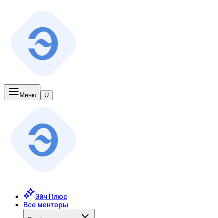
Меню
U
Эйч Плюс
Все менторы