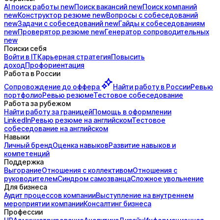
AI поиск
работы
new
Поиск
вакансий
new
Поиск
компаний
new
Конструктор
резюме
new
Вопросы с
собеседований
new
Задачи с
собеседований
new
Гайды к
собеседованиям
new
Проверятор
резюме
new
Генератор
сопроводительных
new
Поиски себя
Войти в IT
Карьерная стратегия
Повысить
доход
Профориентация
Работа в России
Сопровождение до
оффера
Найти работу в России
Ревью
портфолио
Ревью резюме
Тестовое собеседование
Работа за рубежом
Найти работу за границей
Помощь в оформлении
LinkedIn
Ревью резюме на английском
Тестовое
собеседование на английском
Навыки
Личный бренд
Оценка навыков
Развитие навыков и
компетенций
Поддержка
Выгорание
Отношения с коллективом
Отношения с
руководителем
Синдром самозванца
Сложное увольнение
Для бизнеса
Аудит процессов компании
Выступление на внутреннем
мероприятии компании
Консалтинг бизнеса
Профессии