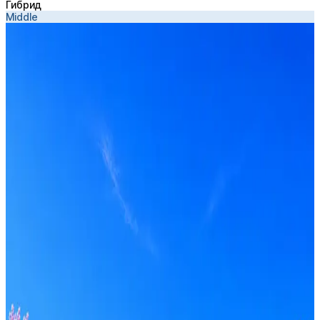
Гибрид
Middle
Sentry
Получать вакансии в Telegram
Профессия
Локация
Формат