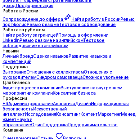
Войти в IT
Карьерная стратегия
Повысить
доход
Профориентация
Работа в России
Сопровождение до
оффера
Найти работу в России
Ревью
портфолио
Ревью резюме
Тестовое собеседование
Работа за рубежом
Найти работу за границей
Помощь в оформлении
LinkedIn
Ревью резюме на английском
Тестовое
собеседование на английском
Навыки
Личный бренд
Оценка навыков
Развитие навыков и
компетенций
Поддержка
Выгорание
Отношения с коллективом
Отношения с
руководителем
Синдром самозванца
Сложное увольнение
Для бизнеса
Аудит процессов компании
Выступление на внутреннем
мероприятии компании
Консалтинг бизнеса
Профессии
HR
Администрирование
Аналитика
Дизайн
Информационная
безопасность
Искусственный
интеллект
Исследования
Консалтинг
Контент
Маркетинг
Менед
жмент
Наука и
образование
Офис
Поддержка
Предпринимательство
Компания
С чем помогаем
Отзывы
Вопросы и