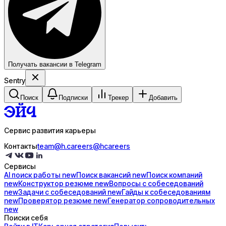
Получать вакансии в Telegram
Sentry
Поиск
Подписки
Трекер
Добавить
Сервис развития карьеры
Контакты
team@h.careers
@hcareers
Сервисы
AI поиск
работы
new
Поиск
вакансий
new
Поиск
компаний
new
Конструктор
резюме
new
Вопросы с
собеседований
new
Задачи с
собеседований
new
Гайды к
собеседованиям
new
Проверятор
резюме
new
Генератор
сопроводительных
new
Поиски себя