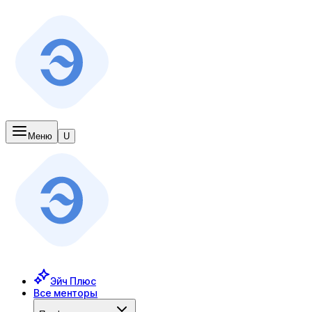
Меню
U
Эйч Плюс
Все менторы