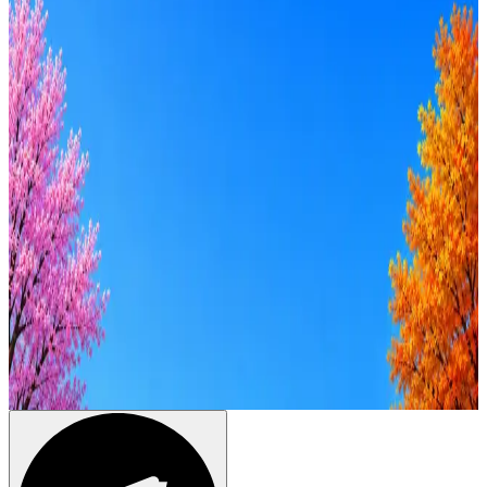
Удалённо
Гибрид
Офис
Прямой контакт
ИТ-аккредитация
Грейд
Intern
Junior
Middle
Senior
Lead
C-level
Зарплата
от 50к
от 100к
от 150к
от 200к
от 250к
от 300к
от 350к
Оффер быстрее с Эйч
Стратегия поиска с AI: рынки, позиции, вилка, каналы
Резюме под ATS-фильтры
Ежедневный подбор из 600+ источников
AI-адаптация отклика под вакансию
AI генерация сопроводительных писем
4 990 ₽/мес
Купить доступ