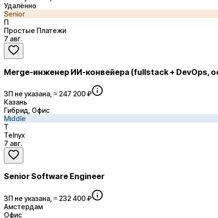
Удалённо
Senior
П
Простые Платежи
7 авг.
Merge-инженер ИИ-конвейера (fullstack + DevOps, о
ЗП не указана, ≈ 247 200 ₽
Казань
Гибрид, Офис
Middle
T
Telnyx
7 авг.
Senior Software Engineer
ЗП не указана, ≈ 232 400 ₽
Амстердам
Офис