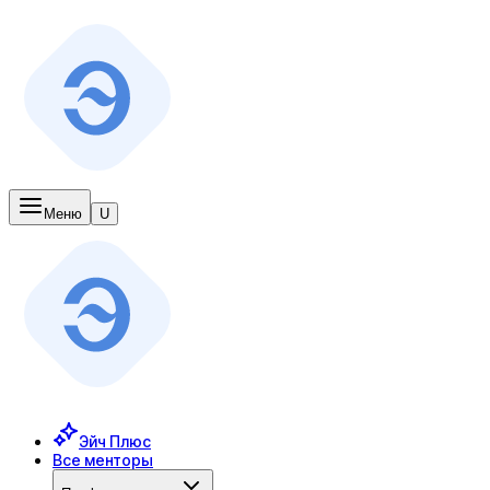
Меню
U
Эйч Плюс
Все менторы