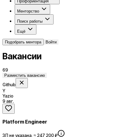
Профориентация
Менторство
Поиск работы
Ещё
Подобрать ментора
Войти
Вакансии
69
Разместить вакансию
Github
Y
Yazio
9 авг.
Platform Engineer
ЗП не указана, ≈ 247 200 ₽