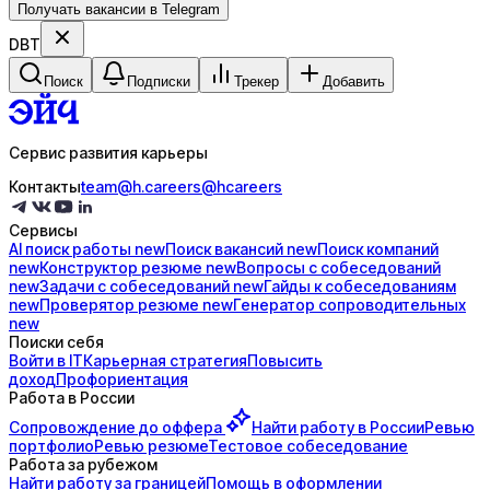
Получать вакансии в Telegram
DBT
Поиск
Подписки
Трекер
Добавить
Сервис развития карьеры
Контакты
team@h.careers
@hcareers
Сервисы
AI поиск
работы
new
Поиск
вакансий
new
Поиск
компаний
new
Конструктор
резюме
new
Вопросы с
собеседований
new
Задачи с
собеседований
new
Гайды к
собеседованиям
new
Проверятор
резюме
new
Генератор
сопроводительных
new
Поиски себя
Войти в IT
Карьерная стратегия
Повысить
доход
Профориентация
Работа в России
Сопровождение до
оффера
Найти работу в России
Ревью
портфолио
Ревью резюме
Тестовое собеседование
Работа за рубежом
Найти работу за границей
Помощь в оформлении