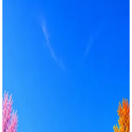
DBT
Получать вакансии в Telegram
Профессия
Локация
Формат
Удалённо
Гибрид
Офис
Прямой контакт
ИТ-аккредитация
Грейд
Intern
Junior
Middle
Senior
Lead
C-level
Зарплата
от 50к
от 100к
от 150к
от 200к
от 250к
от 300к
от 350к