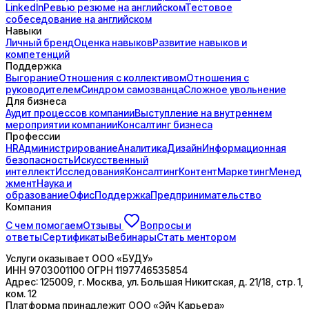
LinkedIn
Ревью резюме на английском
Тестовое
собеседование на английском
Навыки
Личный бренд
Оценка навыков
Развитие навыков и
компетенций
Поддержка
Выгорание
Отношения с коллективом
Отношения с
руководителем
Синдром самозванца
Сложное увольнение
Для бизнеса
Аудит процессов компании
Выступление на внутреннем
мероприятии компании
Консалтинг бизнеса
Профессии
HR
Администрирование
Аналитика
Дизайн
Информационная
безопасность
Искусственный
интеллект
Исследования
Консалтинг
Контент
Маркетинг
Менед
жмент
Наука и
образование
Офис
Поддержка
Предпринимательство
Компания
С чем помогаем
Отзывы
Вопросы и
ответы
Сертификаты
Вебинары
Стать ментором
Услуги оказывает
ООО «БУДУ»
ИНН
9703001100
ОГРН
1197746535854
Адрес:
125009, г. Москва, ул. Большая Никитская, д. 21/18, стр. 1,
ком. 12
Платформа принадлежит
ООО «Эйч Карьера»