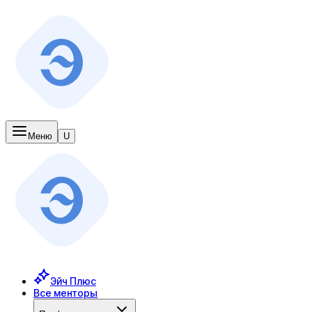
Меню
U
Эйч Плюс
Все менторы