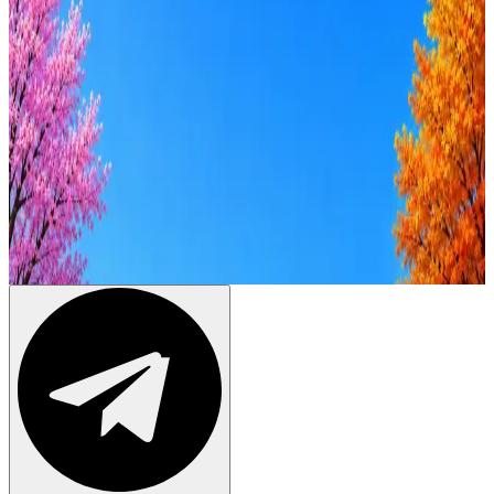
Оффер быстрее с Эйч
Стратегия поиска с AI: рынки, позиции, вилка, каналы
Резюме под ATS-фильтры
Ежедневный подбор из 600+ источников
AI-адаптация отклика под вакансию
AI генерация сопроводительных писем
4 990 ₽/мес
Купить доступ