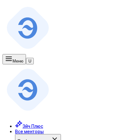
Меню
U
Эйч Плюс
Все менторы