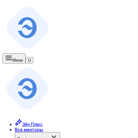
Меню
U
Эйч Плюс
Все менторы