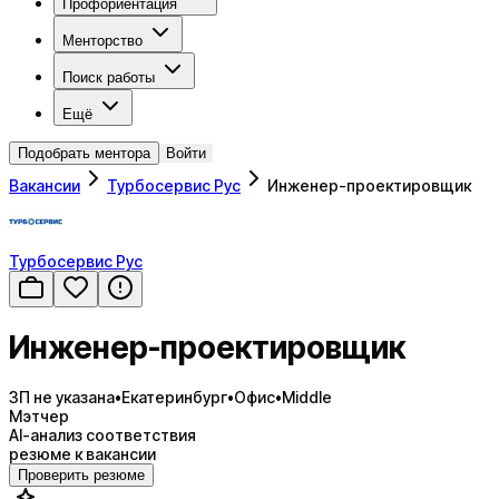
Профориентация
Менторство
Поиск работы
Ещё
Подобрать ментора
Войти
Вакансии
Турбосервис Рус
Инженер-проектировщик
Турбосервис Рус
Инженер-проектировщик
ЗП не указана
•
Екатеринбург
•
Офис
•
Middle
Мэтчер
AI-анализ соответствия
резюме к вакансии
Проверить резюме