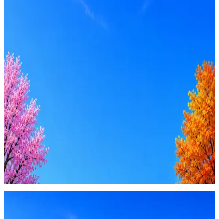
Оффер быстрее с Эйч
Стратегия поиска с AI: рынки, позиции, вилка, каналы
Резюме под ATS-фильтры
Ежедневный подбор из 600+ источников
AI-адаптация отклика под вакансию
AI генерация сопроводительных писем
4 990 ₽/мес
Купить доступ
Будьте осторожны: если работодатель просит войти через
Google, iCloud или Госуслуги, прислать код или пароль,
запустить ПО или перевести деньги — это мошенники.
Жмите
·
Гайд по безопасности
Пожаловаться
Оффер быстрее с Эйч