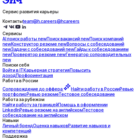
Сервис развития карьеры
Контакты
team@h.careers
@hcareers
Сервисы
AI поиск
работы
new
Поиск
вакансий
new
Поиск
компаний
new
Конструктор
резюме
new
Вопросы с
собеседований
new
Задачи с
собеседований
new
Гайды к
собеседованиям
new
Проверятор
резюме
new
Генератор
сопроводительных
new
Поиски себя
Войти в IT
Карьерная стратегия
Повысить
доход
Профориентация
Работа в России
Сопровождение до
оффера
Найти работу в России
Ревью
портфолио
Ревью резюме
Тестовое собеседование
Работа за рубежом
Найти работу за границей
Помощь в оформлении
LinkedIn
Ревью резюме на английском
Тестовое
собеседование на английском
Навыки
Личный бренд
Оценка навыков
Развитие навыков и
компетенций
Поддержка