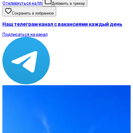
Откликнуться на hh
Добавить в трекер
Сохранить в избранное
Наш телеграм канал с вакансиями каждый день
Подписаться на канал
Зарплата
ЗП не указана
Локация
Екатеринбург
Формат
Офис
Опыт
Middle
Откликнуться на hh