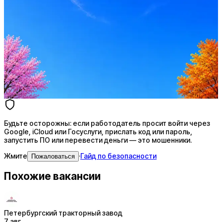
Стратегия поиска с AI: рынки, позиции, вилка, каналы
Резюме под ATS-фильтры
Ежедневный подбор из 600+ источников
AI-адаптация отклика под вакансию
AI генерация сопроводительных писем
4 990 ₽/мес
Купить доступ
Будьте осторожны: если работодатель просит войти через
Google, iCloud или Госуслуги, прислать код или пароль,
запустить ПО или перевести деньги — это мошенники.
Жмите
·
Гайд по безопасности
Пожаловаться
Похожие вакансии
Петербургский тракторный завод
7 авг.