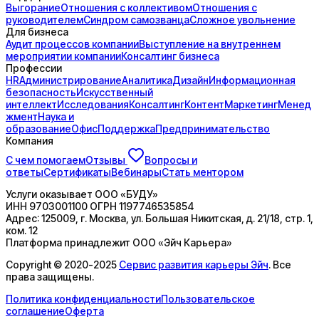
Выгорание
Отношения с коллективом
Отношения с
руководителем
Синдром самозванца
Сложное увольнение
Для бизнеса
Аудит процессов компании
Выступление на внутреннем
мероприятии компании
Консалтинг бизнеса
Профессии
HR
Администрирование
Аналитика
Дизайн
Информационная
безопасность
Искусственный
интеллект
Исследования
Консалтинг
Контент
Маркетинг
Менед
жмент
Наука и
образование
Офис
Поддержка
Предпринимательство
Компания
С чем помогаем
Отзывы
Вопросы и
ответы
Сертификаты
Вебинары
Стать ментором
Услуги оказывает
ООО «БУДУ»
ИНН
9703001100
ОГРН
1197746535854
Адрес:
125009, г. Москва, ул. Большая Никитская, д. 21/18, стр. 1,
ком. 12
Платформа принадлежит
ООО «Эйч Карьера»
Copyright © 2020-2025
Сервис развития карьеры Эйч
. Все
права защищены.
Политика конфиденциальности
Пользовательское
соглашение
Оферта