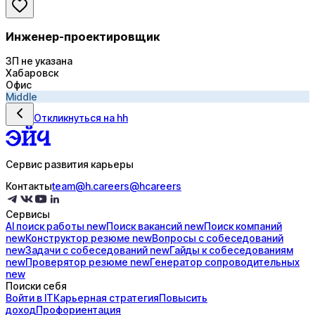
Инженер-проектировщик
ЗП не указана
Хабаровск
Офис
Middle
Откликнуться на hh
Сервис развития карьеры
Контакты
team@h.careers
@hcareers
Сервисы
AI поиск
работы
new
Поиск
вакансий
new
Поиск
компаний
new
Конструктор
резюме
new
Вопросы с
собеседований
new
Задачи с
собеседований
new
Гайды к
собеседованиям
new
Проверятор
резюме
new
Генератор
сопроводительных
new
Поиски себя
Войти в IT
Карьерная стратегия
Повысить
доход
Профориентация