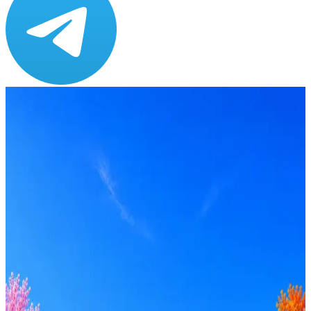
Зарплата
ЗП не указана
Локация
Санкт-Петербург
Формат
Офис
Опыт
Lead
Откликнуться на hh
Оффер быстрее с Эйч
Стратегия поиска с AI: рынки, позиции, вилка, каналы
Резюме под ATS-фильтры
Ежедневный подбор из 600+ источников
AI-адаптация отклика под вакансию