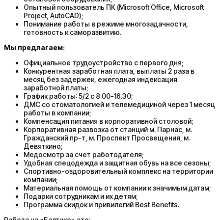
Опытный пользователь ПК (Microsoft Office, Microsoft
Project, AutoCAD);
Понимание работы в режиме многозадачности,
готовность к саморазвитию.
Мы предлагаем:
Официальное трудоустройство с первого дня;
Конкурентная заработная плата, выплаты 2 раза в
месяц без задержек, ежегодная индексация
заработной платы;
График работы: 5/2 c 8.00-16.30;
ДМС со стоматологией и телемедициной через 1 месяц
работы в компании;
Компенсация питания в корпоративной столовой;
Корпоративная развозка от станций м. Парнас, м.
Гражданский пр-т, м. Проспект Просвещения, м.
Девяткино;
Медосмотр за счет работодателя;
Удобная спецодежда и защитная обувь на все сезоны;
Спортивно-оздоровительный комплекс на территории
компании;
Материальная помощь от компании к значимым датам;
Подарки сотрудникам и их детям;
Программа скидок и привилегий Best Benefits.
Работа на «Балтике» это: