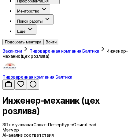
Профориентация
Менторство
Поиск работы
Ещё
Подобрать ментора
Войти
Вакансии
Пивоваренная компания Балтика
Инженер-
механик (цех розлива)
Пивоваренная компания Балтика
Инженер-механик (цех
розлива)
ЗП не указана
•
Санкт-Петербург
•
Офис
•
Lead
Мэтчер
AI-анализ соответствия