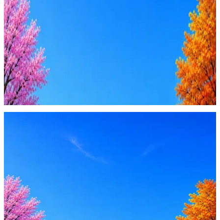
AI генерация сопроводительных писем
4 990 ₽/мес
Купить доступ
Будьте осторожны: если работодатель просит войти через
Google, iCloud или Госуслуги, прислать код или пароль,
запустить ПО или перевести деньги — это мошенники.
Жмите
·
Гайд по безопасности
Пожаловаться
Оффер быстрее с Эйч
Стратегия поиска с AI: рынки, позиции, вилка, каналы
Резюме под ATS-фильтры
Ежедневный подбор из 600+ источников
AI-адаптация отклика под вакансию
AI генерация сопроводительных писем
4 990 ₽/мес