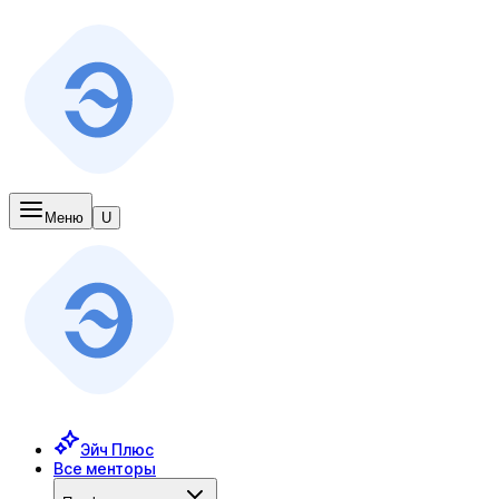
Меню
U
Эйч Плюс
Все менторы