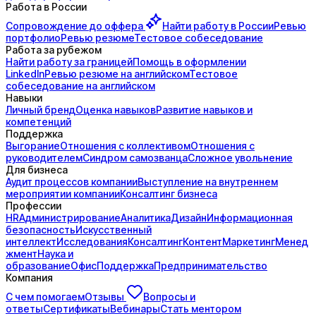
Работа в России
Сопровождение до
оффера
Найти работу в России
Ревью
портфолио
Ревью резюме
Тестовое собеседование
Работа за рубежом
Найти работу за границей
Помощь в оформлении
LinkedIn
Ревью резюме на английском
Тестовое
собеседование на английском
Навыки
Личный бренд
Оценка навыков
Развитие навыков и
компетенций
Поддержка
Выгорание
Отношения с коллективом
Отношения с
руководителем
Синдром самозванца
Сложное увольнение
Для бизнеса
Аудит процессов компании
Выступление на внутреннем
мероприятии компании
Консалтинг бизнеса
Профессии
HR
Администрирование
Аналитика
Дизайн
Информационная
безопасность
Искусственный
интеллект
Исследования
Консалтинг
Контент
Маркетинг
Менед
жмент
Наука и
образование
Офис
Поддержка
Предпринимательство
Компания
С чем помогаем
Отзывы
Вопросы и
ответы
Сертификаты
Вебинары
Стать ментором