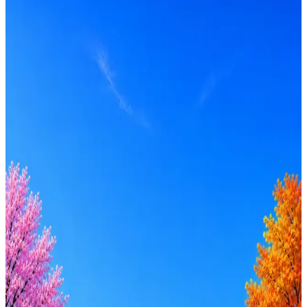
Локация
Тверь
Формат
Офис
Опыт
Middle
Откликнуться на hh
Оффер быстрее с Эйч
Стратегия поиска с AI: рынки, позиции, вилка, каналы
Резюме под ATS-фильтры
Ежедневный подбор из 600+ источников
AI-адаптация отклика под вакансию
AI генерация сопроводительных писем
4 990 ₽/мес
Купить доступ
Будьте осторожны: если работодатель просит войти через
Google, iCloud или Госуслуги, прислать код или пароль,