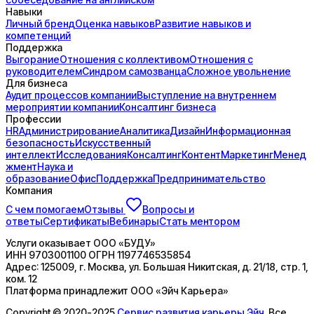
Навыки
Личный бренд
Оценка навыков
Развитие навыков и
компетенций
Поддержка
Выгорание
Отношения с коллективом
Отношения с
руководителем
Синдром самозванца
Сложное увольнение
Для бизнеса
Аудит процессов компании
Выступление на внутреннем
мероприятии компании
Консалтинг бизнеса
Профессии
HR
Администрирование
Аналитика
Дизайн
Информационная
безопасность
Искусственный
интеллект
Исследования
Консалтинг
Контент
Маркетинг
Менед
жмент
Наука и
образование
Офис
Поддержка
Предпринимательство
Компания
С чем помогаем
Отзывы
Вопросы и
ответы
Сертификаты
Вебинары
Стать ментором
Услуги оказывает
ООО «БУДУ»
ИНН
9703001100
ОГРН
1197746535854
Адрес:
125009, г. Москва, ул. Большая Никитская, д. 21/18, стр. 1,
ком. 12
Платформа принадлежит
ООО «Эйч Карьера»
Copyright © 2020-2025
Сервис развития карьеры Эйч
. Все