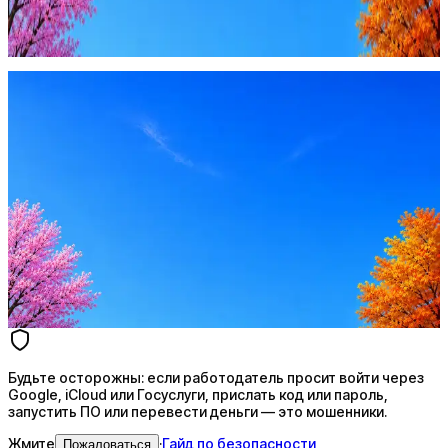
запустить ПО или перевести деньги — это мошенники.
Жмите
·
Гайд по безопасности
Пожаловаться
Оффер быстрее с Эйч
Стратегия поиска с AI: рынки, позиции, вилка, каналы
Резюме под ATS-фильтры
Ежедневный подбор из 600+ источников
AI-адаптация отклика под вакансию
AI генерация сопроводительных писем
4 990 ₽/мес
Купить доступ
Будьте осторожны: если работодатель просит войти через
Google, iCloud или Госуслуги, прислать код или пароль,
запустить ПО или перевести деньги — это мошенники.
Жмите
·
Гайд по безопасности
Пожаловаться