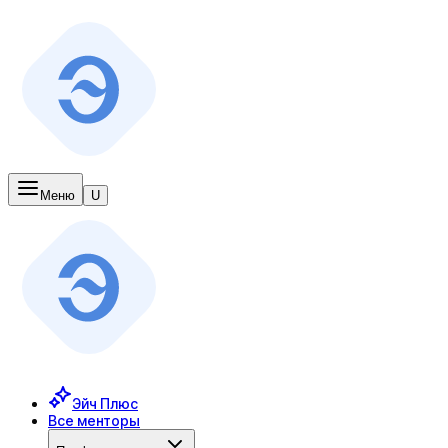
Меню
U
Эйч Плюс
Все менторы