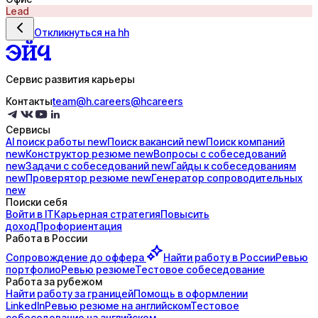
Lead
Откликнуться на hh
Сервис развития карьеры
Контакты
team@h.careers
@hcareers
Сервисы
AI поиск
работы
new
Поиск
вакансий
new
Поиск
компаний
new
Конструктор
резюме
new
Вопросы с
собеседований
new
Задачи с
собеседований
new
Гайды к
собеседованиям
new
Проверятор
резюме
new
Генератор
сопроводительных
new
Поиски себя
Войти в IT
Карьерная стратегия
Повысить
доход
Профориентация
Работа в России
Сопровождение до
оффера
Найти работу в России
Ревью
портфолио
Ревью резюме
Тестовое собеседование
Работа за рубежом
Найти работу за границей
Помощь в оформлении
LinkedIn
Ревью резюме на английском
Тестовое
собеседование на английском