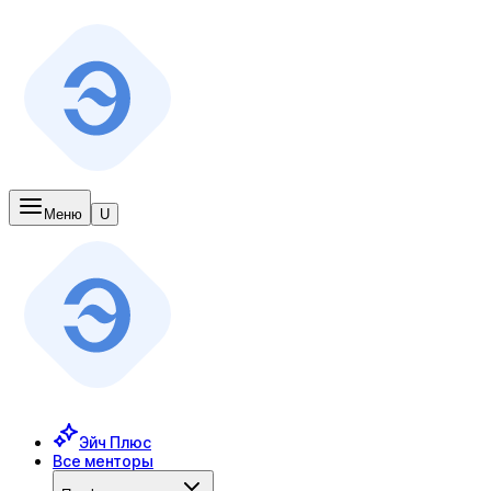
Меню
U
Эйч Плюс
Все менторы