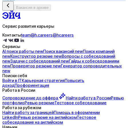
Вакансия в архиве
Сервис развития карьеры
Контакты
team@h.careers
@hcareers
Сервисы
AI поиск
работы
new
Поиск
вакансий
new
Поиск
компаний
new
Конструктор
резюме
new
Вопросы с
собеседований
new
Задачи с
собеседований
new
Гайды к
собеседованиям
new
Проверятор
резюме
new
Генератор
сопроводительных
new
Поиски себя
Войти в IT
Карьерная стратегия
Повысить
доход
Профориентация
Работа в России
Сопровождение до
оффера
Найти работу в России
Ревью
портфолио
Ревью резюме
Тестовое собеседование
Работа за рубежом
Найти работу за границей
Помощь в оформлении
LinkedIn
Ревью резюме на английском
Тестовое
собеседование на английском
Навыки