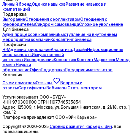
Личный бренд
Оценка навыков
Развитие навыков и
компетенций
Поддержка
Выгорание
Отношения с коллективом
Отношения с
руководителем
Синдром самозванца
Сложное увольнение
Для бизнеса
Аудит процессов компании
Выступление на внутреннем
мероприятии компании
Консалтинг бизнеса
Профессии
HR
Администрирование
Аналитика
Дизайн
Информационная
безопасность
Искусственный
интеллект
Исследования
Консалтинг
Контент
Маркетинг
Менед
жмент
Наука и
образование
Офис
Поддержка
Предпринимательство
Компания
С чем помогаем
Отзывы
Вопросы и
ответы
Сертификаты
Вебинары
Стать ментором
Услуги оказывает
ООО «БУДУ»
ИНН
9703001100
ОГРН
1197746535854
Адрес:
125009, г. Москва, ул. Большая Никитская, д. 21/18, стр. 1,
ком. 12
Платформа принадлежит
ООО «Эйч Карьера»
Copyright © 2020-2025
Сервис развития карьеры Эйч
. Все
права защищены.