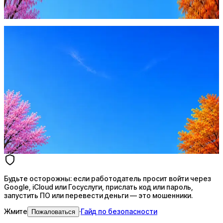
Жмите
·
Гайд по безопасности
Пожаловаться
Оффер быстрее с Эйч
Стратегия поиска с AI: рынки, позиции, вилка, каналы
Резюме под ATS-фильтры
Ежедневный подбор из 600+ источников
AI-адаптация отклика под вакансию
AI генерация сопроводительных писем
4 990 ₽/мес
Купить доступ
Будьте осторожны: если работодатель просит войти через
Google, iCloud или Госуслуги, прислать код или пароль,
запустить ПО или перевести деньги — это мошенники.
Жмите
·
Гайд по безопасности
Пожаловаться