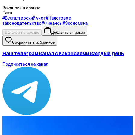
Вакансия в архиве
Теги
#
Бухгалтерский учет
#
Налоговое
законодательство
#
Финансы
#
Экономика
Вакансия в архиве
Добавить в трекер
Сохранить в избранное
Наш телеграм канал с вакансиями каждый день
Подписаться на канал
Зарплата
по рынку ≈ 103 750 ₽
Локация