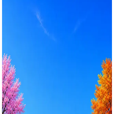
Алматы
Формат
Офис
Опыт
Не указано
Вакансия в архиве
Оффер быстрее с Эйч
Стратегия поиска с AI: рынки, позиции, вилка, каналы
Резюме под ATS-фильтры
Ежедневный подбор из 600+ источников
AI-адаптация отклика под вакансию
AI генерация сопроводительных писем
4 990 ₽/мес
Купить доступ
Будьте осторожны: если работодатель просит войти через
Google, iCloud или Госуслуги, прислать код или пароль,
запустить ПО или перевести деньги — это мошенники.