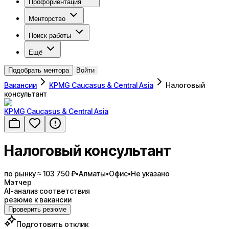
Профориентация
Менторство
Поиск работы
Ещё
Подобрать ментора
Войти
Вакансии
KPMG Caucasus & Central Asia
Налоговый
консультант
KPMG Caucasus & Central Asia
Налоговый консультант
по рынку ≈ 103 750 ₽
•
Алматы
•
Офис
•
Не указано
Мэтчер
AI-анализ соответствия
резюме к вакансии
Проверить резюме
Подготовить отклик