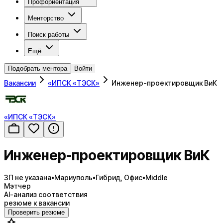
Профориентация
Менторство
Поиск работы
Ещё
Подобрать ментора
Войти
Вакансии
«ИПСК «ТЭСК»
Инженер-проектировщик ВиК
«ИПСК «ТЭСК»
Инженер-проектировщик ВиК
ЗП не указана
•
Мариуполь
•
Гибрид, Офис
•
Middle
Мэтчер
AI-анализ соответствия
резюме к вакансии
Проверить резюме