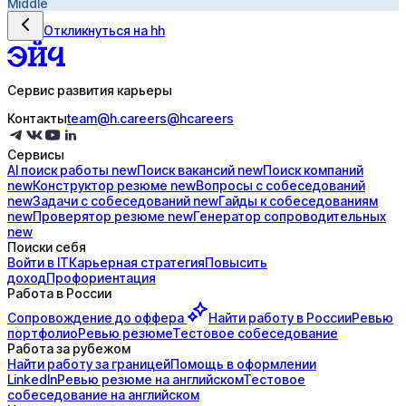
Middle
Откликнуться на hh
Сервис развития карьеры
Контакты
team@h.careers
@hcareers
Сервисы
AI поиск
работы
new
Поиск
вакансий
new
Поиск
компаний
new
Конструктор
резюме
new
Вопросы с
собеседований
new
Задачи с
собеседований
new
Гайды к
собеседованиям
new
Проверятор
резюме
new
Генератор
сопроводительных
new
Поиски себя
Войти в IT
Карьерная стратегия
Повысить
доход
Профориентация
Работа в России
Сопровождение до
оффера
Найти работу в России
Ревью
портфолио
Ревью резюме
Тестовое собеседование
Работа за рубежом
Найти работу за границей
Помощь в оформлении
LinkedIn
Ревью резюме на английском
Тестовое
собеседование на английском