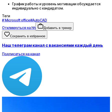
График работы и уровень мотивации обсуждается
индивидуально с кандидатом.
Теги
#
Microsoft office
#
AutoCAD
Откликнуться на hh
Добавить в трекер
Сохранить в избранное
Наш телеграм канал с вакансиями каждый день
Подписаться на канал
Зарплата
ЗП не указана
Локация
Мариуполь