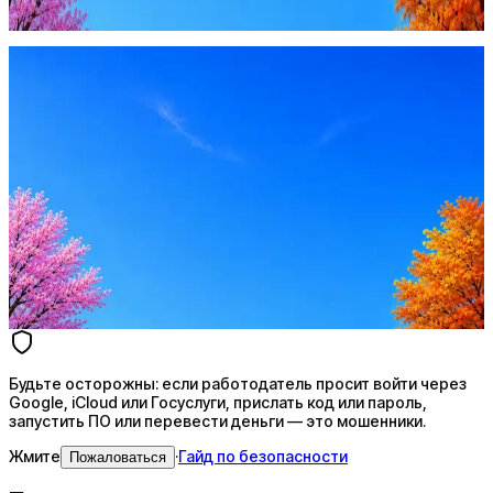
Жмите
·
Гайд по безопасности
Пожаловаться
Оффер быстрее с Эйч
Стратегия поиска с AI: рынки, позиции, вилка, каналы
Резюме под ATS-фильтры
Ежедневный подбор из 600+ источников
AI-адаптация отклика под вакансию
AI генерация сопроводительных писем
4 990 ₽/мес
Купить доступ
Будьте осторожны: если работодатель просит войти через
Google, iCloud или Госуслуги, прислать код или пароль,
запустить ПО или перевести деньги — это мошенники.
Жмите
·
Гайд по безопасности
Пожаловаться