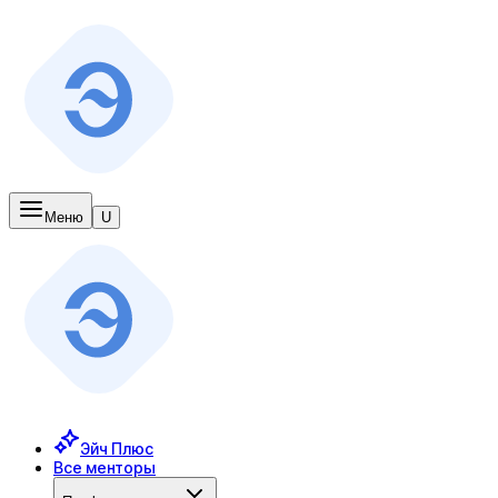
Меню
U
Эйч Плюс
Все менторы