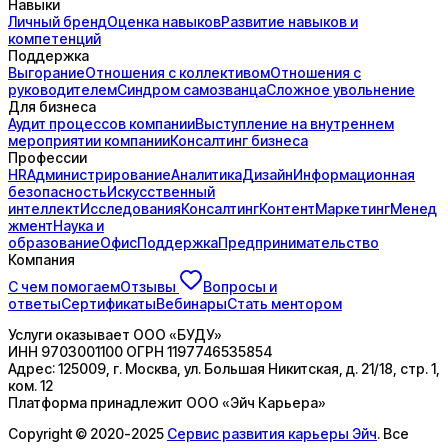
Навыки
Личный бренд
Оценка навыков
Развитие навыков и
компетенций
Поддержка
Выгорание
Отношения с коллективом
Отношения с
руководителем
Синдром самозванца
Сложное увольнение
Для бизнеса
Аудит процессов компании
Выступление на внутреннем
мероприятии компании
Консалтинг бизнеса
Профессии
HR
Администрирование
Аналитика
Дизайн
Информационная
безопасность
Искусственный
интеллект
Исследования
Консалтинг
Контент
Маркетинг
Менед
жмент
Наука и
образование
Офис
Поддержка
Предпринимательство
Компания
С чем помогаем
Отзывы
Вопросы и
ответы
Сертификаты
Вебинары
Стать ментором
Услуги оказывает
ООО «БУДУ»
ИНН
9703001100
ОГРН
1197746535854
Адрес:
125009, г. Москва, ул. Большая Никитская, д. 21/18, стр. 1,
ком. 12
Платформа принадлежит
ООО «Эйч Карьера»
Copyright © 2020-2025
Сервис развития карьеры Эйч
. Все