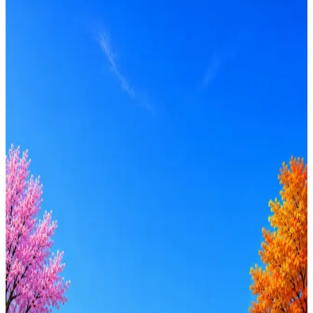
Формат
Гибрид, Офис
Опыт
Middle
Откликнуться на hh
Оффер быстрее с Эйч
Стратегия поиска с AI: рынки, позиции, вилка, каналы
Резюме под ATS-фильтры
Ежедневный подбор из 600+ источников
AI-адаптация отклика под вакансию
AI генерация сопроводительных писем
4 990 ₽/мес
Купить доступ
Будьте осторожны: если работодатель просит войти через
Google, iCloud или Госуслуги, прислать код или пароль,
запустить ПО или перевести деньги — это мошенники.