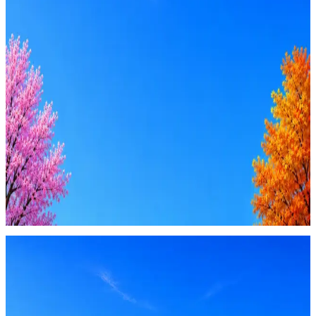
Стратегия поиска с AI: рынки, позиции, вилка, каналы
Резюме под ATS-фильтры
Ежедневный подбор из 600+ источников
AI-адаптация отклика под вакансию
AI генерация сопроводительных писем
4 990 ₽/мес
Купить доступ
Будьте осторожны: если работодатель просит войти через
Google, iCloud или Госуслуги, прислать код или пароль,
запустить ПО или перевести деньги — это мошенники.
Жмите
·
Гайд по безопасности
Пожаловаться
Оффер быстрее с Эйч
Стратегия поиска с AI: рынки, позиции, вилка, каналы
Резюме под ATS-фильтры