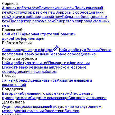
Сервисы
AI поиск
работы
new
Поиск
вакансий
new
Поиск
компаний
new
Конструктор
резюме
new
Вопросы с
собеседований
new
Задачи с
собеседований
new
Гайды к
собеседованиям
new
Проверятор
резюме
new
Генератор
сопроводительных
new
Поиски себя
Войти в IT
Карьерная стратегия
Повысить
доход
Профориентация
Работа в России
Сопровождение до
оффера
Найти работу в России
Ревью
портфолио
Ревью резюме
Тестовое собеседование
Работа за рубежом
Найти работу за границей
Помощь в оформлении
LinkedIn
Ревью резюме на английском
Тестовое
собеседование на английском
Навыки
Личный бренд
Оценка навыков
Развитие навыков и
компетенций
Поддержка
Выгорание
Отношения с коллективом
Отношения с
руководителем
Синдром самозванца
Сложное увольнение
Для бизнеса
Аудит процессов компании
Выступление на внутреннем
мероприятии компании
Консалтинг бизнеса