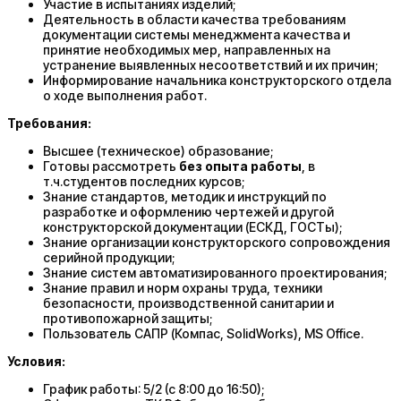
Участие в испытаниях изделий;
Деятельность в области качества требованиям
документации системы менеджмента качества и
принятие необходимых мер, направленных на
устранение выявленных несоответствий и их причин;
Информирование начальника конструкторского отдела
о ходе выполнения работ.
Требования:
Высшее (техническое) образование;
Готовы рассмотреть
без опыта работы
, в
т.ч.студентов последних курсов;
Знание стандартов, методик и инструкций по
разработке и оформлению чертежей и другой
конструкторской документации (ЕСКД, ГОСТы);
Знание организации конструкторского сопровождения
серийной продукции;
Знание систем автоматизированного проектирования;
Знание правил и норм охраны труда, техники
безопасности, производственной санитарии и
противопожарной защиты;
Пользователь САПР (Компас, SolidWorks), MS Office.
Условия:
График работы: 5/2 (с 8:00 до 16:50);