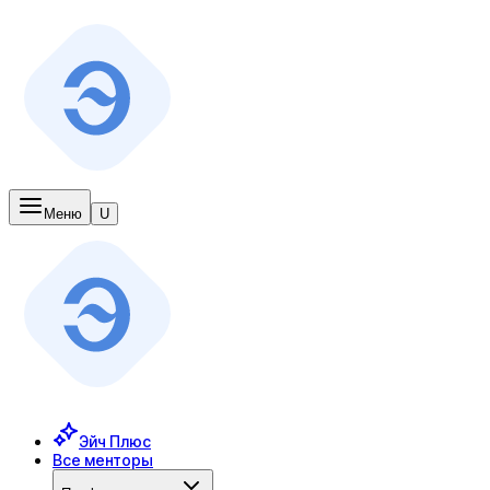
Меню
U
Эйч Плюс
Все менторы