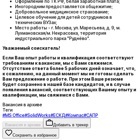
Оформление по ТК РФ, белая заработная плата;
Иногородним предоставляется общежитие;
Добровольное медицинское страхование;
Целевое обучение для детей сотрудников в
технических ВУЗах;
Место работы - г. Москва, ул. Маресьева, д. 9, м.
Лухмановская/м. Некрасовка, территория
индустриального парка "Руднёво".
Уважаемый соискатель!
Если Ваш опыт работы и квалификация соответствуют
требованиям к вакансии, мы с Вами свяжемся.
Отсутствие ответа более 5 рабочих дней означает, что,
к сожалению, на данный момент мы не готовы сделать
Вам предложение о работе. При этом Ваше резюме
будет сохранено в нашей базе кандидатов, и в случае
появления вакансий, соответствующих Вашему опыту и
квалификации, мы свяжемся с Вами.
Вакансия в архиве
Теги
#
MS Office
#
SolidWorks
#
ЕСКД
#
Компас
#
САПР
Вакансия в архиве
Добавить в трекер
Сохранить в избранное