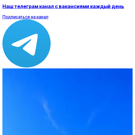
Наш телеграм канал с вакансиями каждый день
Подписаться на канал
Зарплата
от 70 000 ₽
Локация
Москва
Формат
Офис
Опыт
Junior
Вакансия в архиве
Оффер быстрее с Эйч