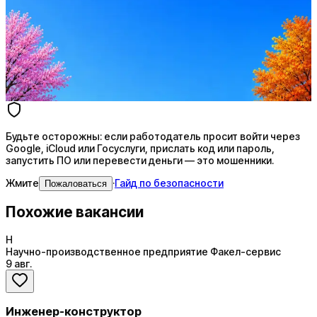
Ежедневный подбор из 600+ источников
AI-адаптация отклика под вакансию
AI генерация сопроводительных писем
4 990 ₽/мес
Купить доступ
Будьте осторожны: если работодатель просит войти через
Google, iCloud или Госуслуги, прислать код или пароль,
запустить ПО или перевести деньги — это мошенники.
Жмите
·
Гайд по безопасности
Пожаловаться
Похожие вакансии
Н
Научно-производственное предприятие Факел-сервис
9 авг.
Инженер-конструктор