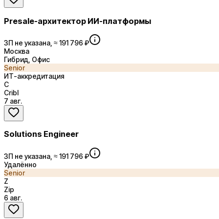
Presale-архитектор ИИ-платформы
ЗП не указана, ≈ 191 796 ₽
Москва
Гибрид, Офис
Senior
ИТ-аккредитация
C
Cribl
7 авг.
Solutions Engineer
ЗП не указана, ≈ 191 796 ₽
Удалённо
Senior
Z
Zip
6 авг.