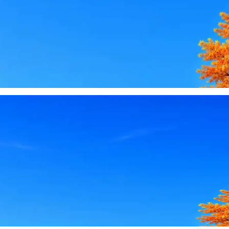
le, iCloud или Госуслуги, прислать код или пароль, запустить 