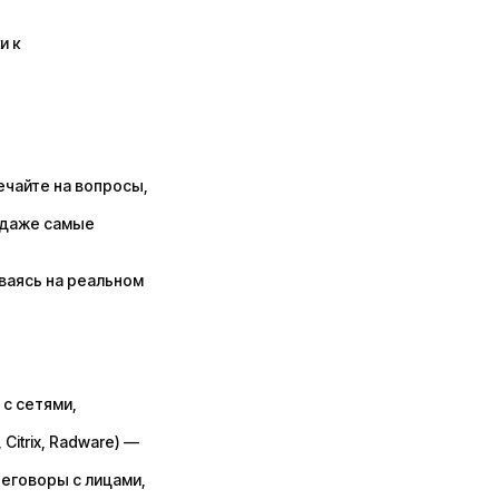
и к
ечайте на вопросы,
 даже самые
ываясь на реальном
 с сетями,
itrix, Radware) —
реговоры с лицами,