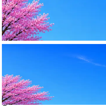
4 990 ₽/мес
Купить доступ
Будьте осторожны: если работодатель просит войти через Goog
деньги — это мошенники.
Жмите
·
Гайд по безопасности
Пожаловаться
Оффер быстрее с Эйч
Стратегия поиска с AI: рынки, позиции, вилка, каналы
Резюме под ATS-фильтры
Ежедневный подбор из 600+ источников
AI-адаптация отклика под вакансию
AI генерация сопроводительных писем
4 990 ₽/мес
Купить доступ