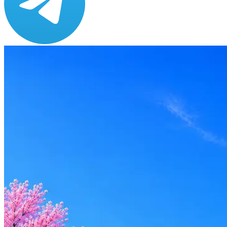
Зарплата
по рынку ≈ 191 796 ₽
Локация
Москва
Формат
Гибрид, Офис
Опыт
Middle
Откликнуться
Оффер быстрее с Эйч
Стратегия поиска с AI: рынки, позиции, вилка, каналы
Резюме под ATS-фильтры
Ежедневный подбор из 600+ источников
AI-адаптация отклика под вакансию
AI генерация сопроводительных писем