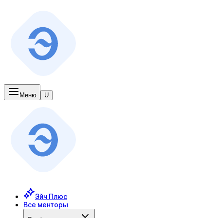
Меню
U
Эйч Плюс
Все менторы