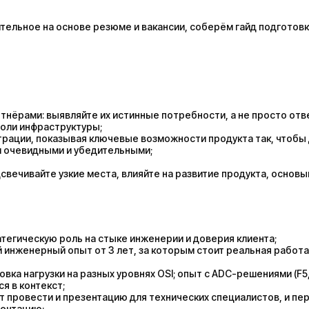
ельное на основе резюме и вакансии, соберём гайд подготовк
тнёрами: выявляйте их истинные потребности, а не просто отв
оли инфраструктуры;
трации, показывая ключевые возможности продукта так, чтобы
и очевидными и убедительными;
свечивайте узкие места, влияйте на развитие продукта, основ
ратегическую роль на стыке инженерии и доверия клиента;
инженерный опыт от 3 лет, за которым стоит реальная работа
а нагрузки на разных уровнях OSI; опыт с ADC-решениями (F5, C
я в контекст;
т провести и презентацию для технических специалистов, и пе
ментацию;