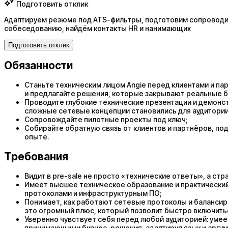
Подготовить отклик
Адаптируем резюме под ATS-фильтры, подготовим сопроводит
собеседованию, найдём контакты HR и нанимающих
Подготовить отклик
Обязанности
Станьте техническим лицом Angie перед клиентами и пар
и предлагайте решения, которые закрывают реальные б
Проводите глубокие технические презентации и демонс
сложные сетевые концепции становились для аудитори
Сопровождайте пилотные проекты под ключ;
Собирайте обратную связь от клиентов и партнёров, под
опыте.
Требования
Видит в pre-sale не просто «технические ответы», а ст
Имеет высшее техническое образование и практический 
протоколами и инфраструктурным ПО;
Понимает, как работают сетевые протоколы и балансировк
это огромный плюс, который позволит быстро включитьс
Уверенно чувствует себя перед любой аудиторией: умее
принимающими бизнес-решения, адаптируя язык и аргу