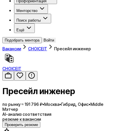
Профориентация
Менторство
Поиск работы
Ещё
Подобрать ментора
Войти
Вакансии
CHOICEIT
Пресейл инженер
CHOICEIT
Пресейл инженер
по рынку ≈ 191 796 ₽
•
Москва
•
Гибрид, Офис
•
Middle
Мэтчер
AI-анализ соответствия
резюме к вакансии
Проверить резюме