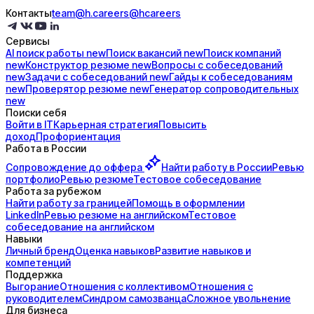
Контакты
team@h.careers
@hcareers
Сервисы
AI поиск
работы
new
Поиск
вакансий
new
Поиск
компаний
new
Конструктор
резюме
new
Вопросы с
собеседований
new
Задачи с
собеседований
new
Гайды к
собеседованиям
new
Проверятор
резюме
new
Генератор
сопроводительных
new
Поиски себя
Войти в IT
Карьерная стратегия
Повысить
доход
Профориентация
Работа в России
Сопровождение до
оффера
Найти работу в России
Ревью
портфолио
Ревью резюме
Тестовое собеседование
Работа за рубежом
Найти работу за границей
Помощь в оформлении
LinkedIn
Ревью резюме на английском
Тестовое
собеседование на английском
Навыки
Личный бренд
Оценка навыков
Развитие навыков и
компетенций
Поддержка
Выгорание
Отношения с коллективом
Отношения с
руководителем
Синдром самозванца
Сложное увольнение
Для бизнеса