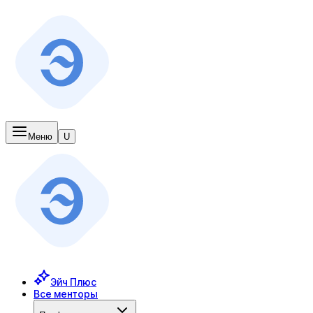
Меню
U
Эйч Плюс
Все менторы