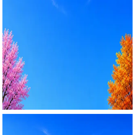
Оффер быстрее с Эйч
Стратегия поиска с AI: рынки, позиции, вилка, каналы
Резюме под ATS-фильтры
Ежедневный подбор из 600+ источников
AI-адаптация отклика под вакансию
AI генерация сопроводительных писем
4 990 ₽/мес
Купить доступ
Будьте осторожны: если работодатель просит войти через
Google, iCloud или Госуслуги, прислать код или пароль,
запустить ПО или перевести деньги — это мошенники.
Жмите
·
Гайд по безопасности
Пожаловаться
Оффер быстрее с Эйч