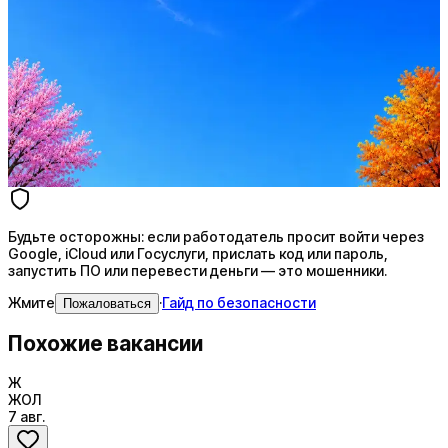
Стратегия поиска с AI: рынки, позиции, вилка, каналы
Резюме под ATS-фильтры
Ежедневный подбор из 600+ источников
AI-адаптация отклика под вакансию
AI генерация сопроводительных писем
4 990 ₽/мес
Купить доступ
Будьте осторожны: если работодатель просит войти через
Google, iCloud или Госуслуги, прислать код или пароль,
запустить ПО или перевести деньги — это мошенники.
Жмите
·
Гайд по безопасности
Пожаловаться
Похожие вакансии
Ж
ЖОЛ
7 авг.