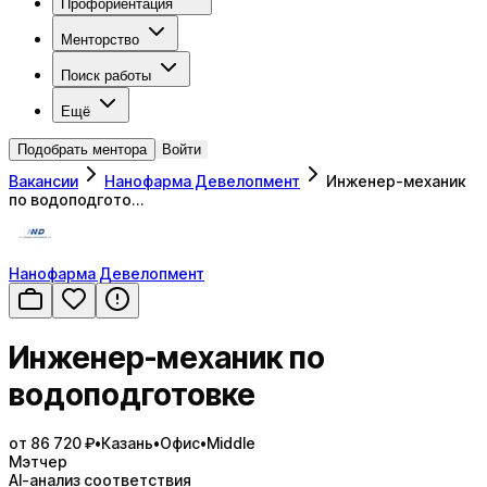
Профориентация
Менторство
Поиск работы
Ещё
Подобрать ментора
Войти
Вакансии
Нанофарма Девелопмент
Инженер-механик
по водоподгото…
Нанофарма Девелопмент
Инженер-механик по
водоподготовке
от 86 720 ₽
•
Казань
•
Офис
•
Middle
Мэтчер
AI-анализ соответствия