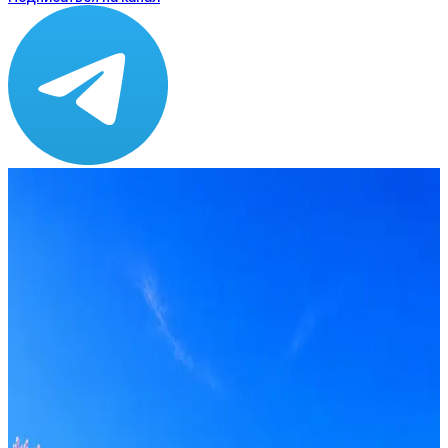
Зарплата
от 80 000 до 200 000 ₽
Локация
Красноярск
Формат
Офис
Опыт
Middle
Вакансия в архиве
Оффер быстрее с Эйч
Стратегия поиска с AI: рынки, позиции, вилка, каналы
Резюме под ATS-фильтры