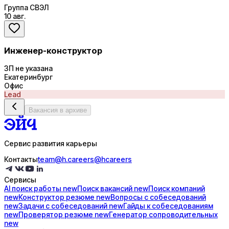
Группа СВЭЛ
10 авг.
Инженер-конструктор
ЗП не указана
Екатеринбург
Офис
Lead
Вакансия в архиве
Сервис развития карьеры
Контакты
team@h.careers
@hcareers
Сервисы
AI поиск
работы
new
Поиск
вакансий
new
Поиск
компаний
new
Конструктор
резюме
new
Вопросы с
собеседований
new
Задачи с
собеседований
new
Гайды к
собеседованиям
new
Проверятор
резюме
new
Генератор
сопроводительных
new