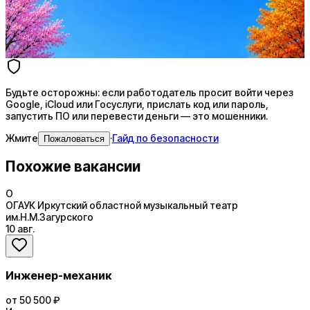
AI генерация сопроводительных писем
4 990 ₽/мес
Купить доступ
Будьте осторожны: если работодатель просит войти через
Google, iCloud или Госуслуги, прислать код или пароль,
запустить ПО или перевести деньги — это мошенники.
Жмите
·
Гайд по безопасности
Пожаловаться
Похожие вакансии
О
ОГАУК Иркутский областной музыкальный театр
им.Н.М.Загурского
10 авг.
Инженер-механик
от 50 500 ₽