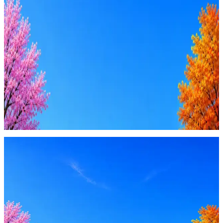
Ежедневный подбор из 600+ источников
AI-адаптация отклика под вакансию
AI генерация сопроводительных писем
4 990 ₽/мес
Купить доступ
Будьте осторожны: если работодатель просит войти через
Google, iCloud или Госуслуги, прислать код или пароль,
запустить ПО или перевести деньги — это мошенники.
Жмите
·
Гайд по безопасности
Пожаловаться
Оффер быстрее с Эйч
Стратегия поиска с AI: рынки, позиции, вилка, каналы
Резюме под ATS-фильтры
Ежедневный подбор из 600+ источников
AI-адаптация отклика под вакансию