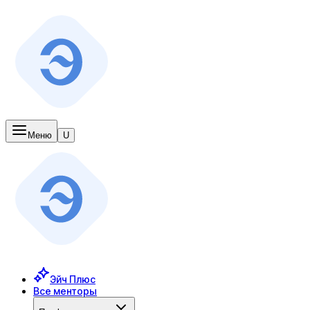
Меню
U
Эйч Плюс
Все менторы