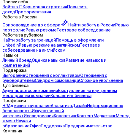
Поиски себя
Войти в IT
Карьерная стратегия
Повысить
доход
Профориентация
Работа в России
Сопровождение до
оффера
Найти работу в России
Ревью
портфолио
Ревью резюме
Тестовое собеседование
Работа за рубежом
Найти работу за границей
Помощь в оформлении
LinkedIn
Ревью резюме на английском
Тестовое
собеседование на английском
Навыки
Личный бренд
Оценка навыков
Развитие навыков и
компетенций
Поддержка
Выгорание
Отношения с коллективом
Отношения с
руководителем
Синдром самозванца
Сложное увольнение
Для бизнеса
Аудит процессов компании
Выступление на внутреннем
мероприятии компании
Консалтинг бизнеса
Профессии
HR
Администрирование
Аналитика
Дизайн
Информационная
безопасность
Искусственный
интеллект
Исследования
Консалтинг
Контент
Маркетинг
Менед
жмент
Наука и
образование
Офис
Поддержка
Предпринимательство
Компания