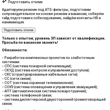
Подготовить отклик
Адаптируем резюме под ATS-фильтры, подготовим
сопроводительное на основе резюме и вакансии, соберём
гайд подготовки к собеседованию, найдём контакты HR и
нанимающих
Подготовить отклик
Только с опытом, уровень ЗП зависит от квалификации.
Просьба по вакансии звонить!
Обязанности:
- Разработка комплексных проектов по слаботочным
системам:
- CПC (система пожарной сигнализации);
- СКУД (система контроля и управления доступом);
- СКС (структурированные кабельные сети);
- СС (сети связи);
- СОТ (система охранная телевизионная);
- СОУЭ (система оповещения и управления эвакуацией);
- АПТ (автоматическая система пожаротушения);
- система телефонной связи;
- система диспетчерской двухсторонней громкоговорящей
связи;