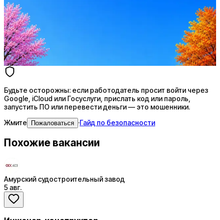
Ежедневный подбор из 600+ источников
AI-адаптация отклика под вакансию
AI генерация сопроводительных писем
4 990 ₽/мес
Купить доступ
Будьте осторожны: если работодатель просит войти через
Google, iCloud или Госуслуги, прислать код или пароль,
запустить ПО или перевести деньги — это мошенники.
Жмите
·
Гайд по безопасности
Пожаловаться
Похожие вакансии
Амурский судостроительный завод
5 авг.