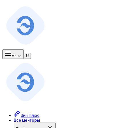
Меню
U
Эйч Плюс
Все менторы