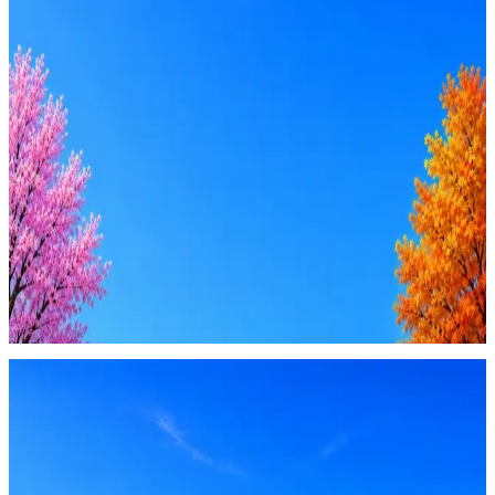
Стратегия поиска с AI: рынки, позиции, вилка, каналы
Резюме под ATS-фильтры
Ежедневный подбор из 600+ источников
AI-адаптация отклика под вакансию
AI генерация сопроводительных писем
4 990 ₽/мес
Купить доступ
Будьте осторожны: если работодатель просит войти через
Google, iCloud или Госуслуги, прислать код или пароль,
запустить ПО или перевести деньги — это мошенники.
Жмите
·
Гайд по безопасности
Пожаловаться
Оффер быстрее с Эйч
Стратегия поиска с AI: рынки, позиции, вилка, каналы
Резюме под ATS-фильтры