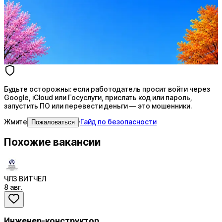
Ежедневный подбор из 600+ источников
AI-адаптация отклика под вакансию
AI генерация сопроводительных писем
4 990 ₽/мес
Купить доступ
Будьте осторожны: если работодатель просит войти через
Google, iCloud или Госуслуги, прислать код или пароль,
запустить ПО или перевести деньги — это мошенники.
Жмите
·
Гайд по безопасности
Пожаловаться
Похожие вакансии
ЧЛЗ ВИТЧЕЛ
8 авг.
Инженер-конструктор