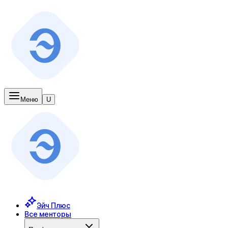
Меню
U
Эйч Плюс
Все менторы