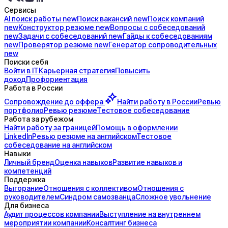
Сервисы
AI поиск
работы
new
Поиск
вакансий
new
Поиск
компаний
new
Конструктор
резюме
new
Вопросы с
собеседований
new
Задачи с
собеседований
new
Гайды к
собеседованиям
new
Проверятор
резюме
new
Генератор
сопроводительных
new
Поиски себя
Войти в IT
Карьерная стратегия
Повысить
доход
Профориентация
Работа в России
Сопровождение до
оффера
Найти работу в России
Ревью
портфолио
Ревью резюме
Тестовое собеседование
Работа за рубежом
Найти работу за границей
Помощь в оформлении
LinkedIn
Ревью резюме на английском
Тестовое
собеседование на английском
Навыки
Личный бренд
Оценка навыков
Развитие навыков и
компетенций
Поддержка
Выгорание
Отношения с коллективом
Отношения с
руководителем
Синдром самозванца
Сложное увольнение
Для бизнеса
Аудит процессов компании
Выступление на внутреннем
мероприятии компании
Консалтинг бизнеса