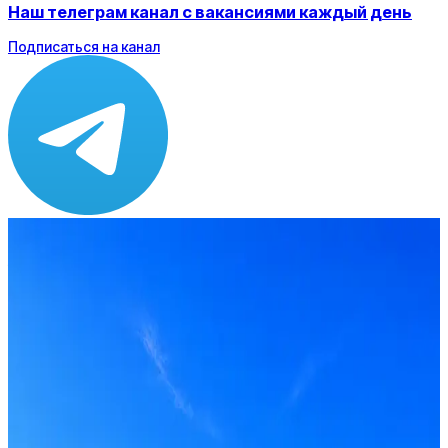
Наш телеграм канал с вакансиями каждый день
Подписаться на канал
Зарплата
ЗП не указана
Локация
Москва
Формат
Гибрид, Офис
Опыт
Middle
Откликнуться на hh
Оффер быстрее с Эйч