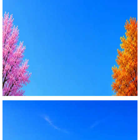
Стратегия поиска с AI: рынки, позиции, вилка, каналы
Резюме под ATS-фильтры
Ежедневный подбор из 600+ источников
AI-адаптация отклика под вакансию
AI генерация сопроводительных писем
4 990 ₽/мес
Купить доступ
Будьте осторожны: если работодатель просит войти через
Google, iCloud или Госуслуги, прислать код или пароль,
запустить ПО или перевести деньги — это мошенники.
Жмите
·
Гайд по безопасности
Пожаловаться
Оффер быстрее с Эйч
Стратегия поиска с AI: рынки, позиции, вилка, каналы
Резюме под ATS-фильтры