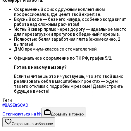
Комфорт и забота:
Современный офис с дружным коллективом
профессионалов, где ценят твой expertise.
Вкусный кофе — без него никуда, особенно когда кипит
работа над сложным расчетом!
Уютный сквер прямо через дорогу — идеальное место
для перезагрузки и прогулок в обеденный перерыв.
Полностью белая заработная плата (ежемесячно, 2
выплаты).
ДМС премиум-класса со стоматологией.
Официальное оформление по ТК РФ, график 5/2.
Готов к новому вызову?
Если ты читаешь это и чувствуешь, что это твой шанс
реализовать себя в масштабных проектах — ждем
твоего отклика с подробным резюме! Давай строить
будущее вместе!
Теги
#
BASE
#
SCAD
Откликнуться на hh
Добавить в трекер
Сохранить в избранное