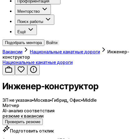
Профориентация
Менторство
Поиск работы
Ещё
Подобрать ментора
Войти
Вакансии
Национальные канатные дороги
Инженер-
конструктор
Национальные канатные дороги
Инженер-конструктор
ЗП не указана
•
Москва
•
Гибрид, Офис
•
Middle
Мэтчер
AI-анализ соответствия
резюме к вакансии
Проверить резюме
Подготовить отклик