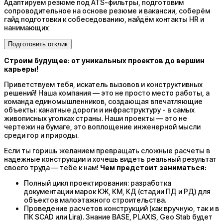
Адаптируем резюме под ATS-фильтры, подготовим
сопроводительное на основе резюме и вакансии, соберём
гайд подготовки к собеседованию, найдём контакты HR и
нанимающих
Подготовить отклик
Строим будущее: от уникальных проектов до вершин
карьеры!
Приветствуем тебя, искатель вызовов и конструктивных
решений! Наша компания — это не просто место работы, а
команда единомышленников, создающая впечатляющие
объекты: канатные дороги и инфраструктуру - в самых
живописных уголках страны. Наши проекты — это не
чертежи на бумаге, это воплощение инженерной мысли
среди гор и природы.
Если ты горишь желанием превращать сложные расчеты в
надежные конструкции и хочешь видеть реальный результат
своего труда — тебе к нам!
Чем предстоит заниматься:
Полный цикл проектирования: разработка
документации марок КЖ, КМ, КД (стадии ПД и РД) для
объектов малоэтажного строительства.
Проведение расчетов конструкций (как вручную, так и в
ПК SCAD или Lira). Знание BASE, PLAXIS, Geo Stab будет