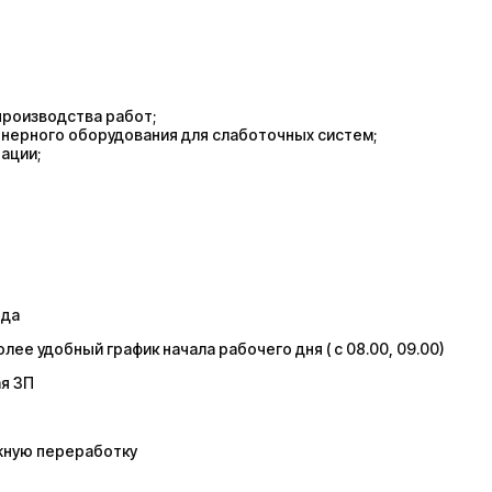
производства работ;
нерного оборудования для слаботочных систем;
ации;
ода
ее удобный график начала рабочего дня ( с 08.00, 09.00)
я ЗП
жную переработку