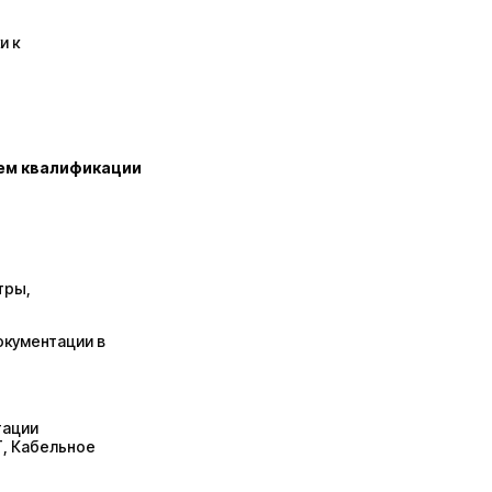
и к
нем квалификации
тры,
окументации в
тации
, Кабельное