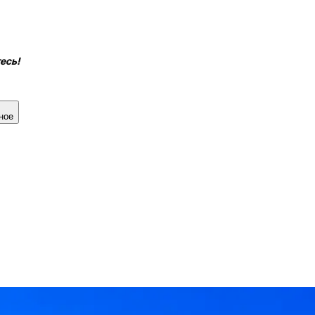
есь!
ное