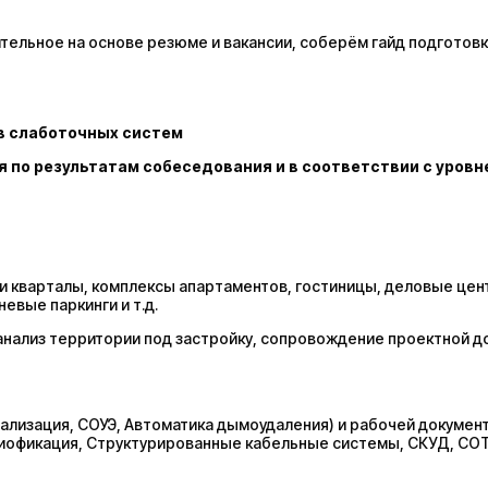
ельное на основе резюме и вакансии, соберём гайд подготовк
 слаботочных систем
 по результатам собеседования и в соответствии с уров
и кварталы, комплексы апартаментов, гостиницы, деловые цен
вые паркинги и т.д.
нализ территории под застройку, сопровождение проектной д
нализация, СОУЭ, Автоматика дымоудаления) и рабочей докумен
иофикация, Структурированные кабельные системы, СКУД, СОТ