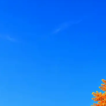
le, iCloud или Госуслуги, прислать код или пароль, запустить 