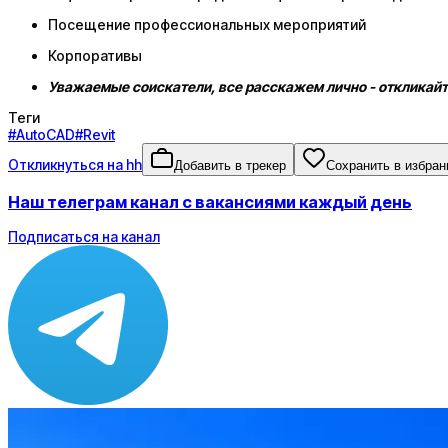
Посещение профессиональных мероприятий
Корпоративы
Уважаемые соискатели, все расскажем лично - откликайт
Теги
#
AutoCAD
#
Revit
Откликнуться на hh
Добавить в трекер
Сохранить в избран
Наш телеграм канал с вакансиями каждый день
Подписаться на канал
Зарплата
до 150 000 ₽