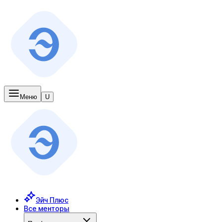
Меню
U
Эйч Плюс
Все менторы