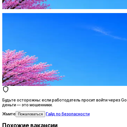
Жмите
·
Гайд по безопасности
Пожаловаться
Оффер быстрее с Эйч
Стратегия поиска с AI: рынки, позиции, вилка, каналы
Резюме под ATS-фильтры
Ежедневный подбор из 600+ источников
AI-адаптация отклика под вакансию
AI генерация сопроводительных писем
4 990 ₽/мес
Купить доступ
Будьте осторожны: если работодатель просит войти через Goog
деньги — это мошенники.
Жмите
·
Гайд по безопасности
Пожаловаться
Похожие вакансии