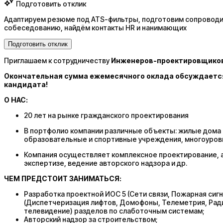
Подготовить отклик
Адаптируем резюме под ATS-фильтры, подготовим сопроводит
собеседованию, найдём контакты HR и нанимающих
Подготовить отклик
Приглашаем к сотрудничеству
Инженеров-проектировщиков
Окончательная сумма ежемесячного оклада обсуждается
кандидата!
О НАС:
20 лет на рынке гражданского проектирования
В портфолио компании различные объекты: жилые дома 
образовательные и спортивные учреждения, многоуровне
Компания осуществляет комплексное проектирование, а
экспертизе, ведение авторского надзора и др.
ЧЕМ ПРЕДСТОИТ ЗАНИМАТЬСЯ:
Разработка проектной ИОС 5 (Сети связи, Пожарная сиг
(Диспетчеризация лифтов, Домофоны, Телеметрия, Рад
телевидение) разделов по слаботочным системам;
Авторский надзор за строительством;