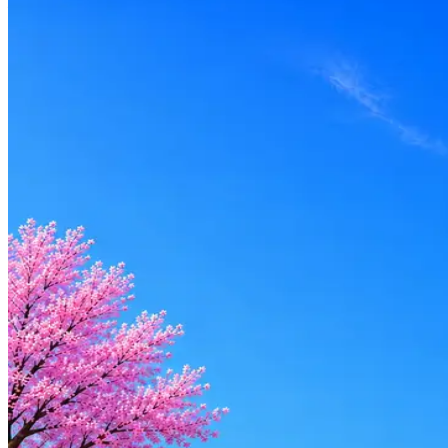
Локация
Тюмень
Формат
Офис
Опыт
Middle
Откликнуться на hh
Оффер быстрее с Эйч
Стратегия поиска с AI: рынки, позиции, вилка, каналы
Резюме под ATS-фильтры
Ежедневный подбор из 600+ источников
AI-адаптация отклика под вакансию
AI генерация сопроводительных писем
4 990 ₽/мес
Купить доступ
Будьте осторожны: если работодатель просит войти через Goog
деньги — это мошенники.