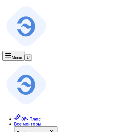
Меню
U
Эйч Плюс
Все менторы