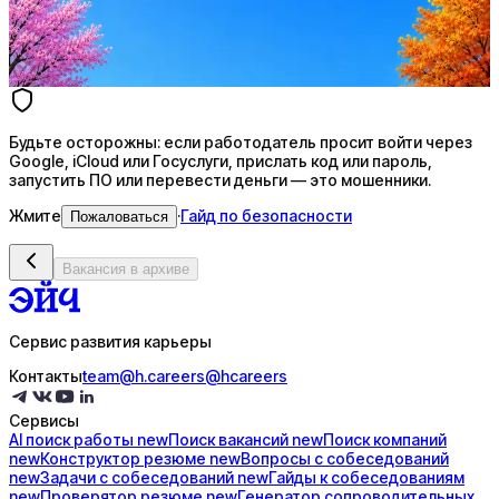
AI генерация сопроводительных писем
4 990 ₽/мес
Купить доступ
Будьте осторожны: если работодатель просит войти через
Google, iCloud или Госуслуги, прислать код или пароль,
запустить ПО или перевести деньги — это мошенники.
Жмите
·
Гайд по безопасности
Пожаловаться
Вакансия в архиве
Сервис развития карьеры
Контакты
team@h.careers
@hcareers
Сервисы
AI поиск
работы
new
Поиск
вакансий
new
Поиск
компаний
new
Конструктор
резюме
new
Вопросы с
собеседований
new
Задачи с
собеседований
new
Гайды к
собеседованиям
new
Проверятор
резюме
new
Генератор
сопроводительных