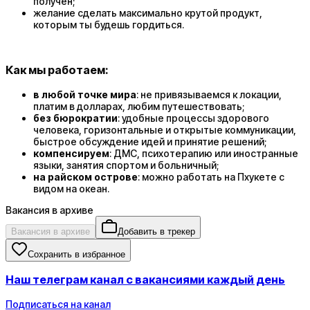
получен;
желание сделать максимально крутой продукт,
которым ты будешь гордиться.
Как мы работаем:
в любой точке мира
: не привязываемся к локации,
платим в долларах, любим путешествовать;
без бюрократии
: удобные процессы здорового
человека, горизонтальные и открытые коммуникации,
быстрое обсуждение идей и принятие решений;
компенсируем
: ДМС, психотерапию или иностранные
языки, занятия спортом и больничный;
на райском острове
: можно работать на Пхукете с
видом на океан.
Вакансия в архиве
Вакансия в архиве
Добавить в трекер
Сохранить в избранное
Наш телеграм канал с вакансиями каждый день
Подписаться на канал