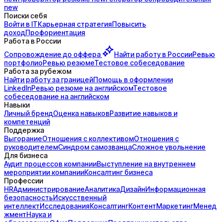
new
Поиски себя
Войти в IT
Карьерная стратегия
Повысить
доход
Профориентация
Работа в России
Сопровождение до
оффера
Найти работу в России
Ревью
портфолио
Ревью резюме
Тестовое собеседование
Работа за рубежом
Найти работу за границей
Помощь в оформлении
LinkedIn
Ревью резюме на английском
Тестовое
собеседование на английском
Навыки
Личный бренд
Оценка навыков
Развитие навыков и
компетенций
Поддержка
Выгорание
Отношения с коллективом
Отношения с
руководителем
Синдром самозванца
Сложное увольнение
Для бизнеса
Аудит процессов компании
Выступление на внутреннем
мероприятии компании
Консалтинг бизнеса
Профессии
HR
Администрирование
Аналитика
Дизайн
Информационная
безопасность
Искусственный
интеллект
Исследования
Консалтинг
Контент
Маркетинг
Менед
жмент
Наука и