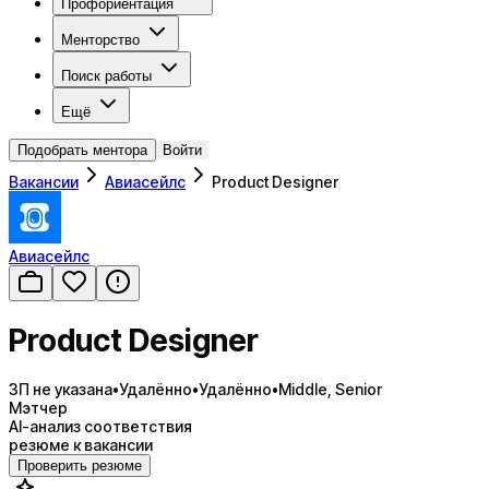
Профориентация
Менторство
Поиск работы
Ещё
Подобрать ментора
Войти
Вакансии
Авиасейлс
Product Designer
Авиасейлс
Product Designer
ЗП не указана
•
Удалённо
•
Удалённо
•
Middle, Senior
Мэтчер
AI-анализ соответствия
резюме к вакансии
Проверить резюме