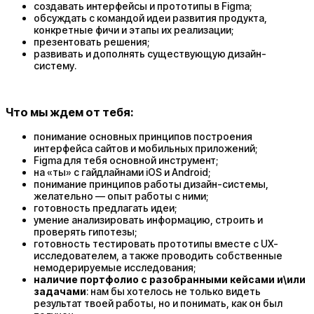
создавать интерфейсы и прототипы в Figma;
обсуждать с командой идеи развития продукта,
конкретные фичи и этапы их реализации;
презентовать решения;
развивать и дополнять существующую дизайн-
систему.
Что мы ждем от тебя:
понимание основных принципов построения
интерфейса сайтов и мобильных приложений;
Figma для тебя основной инструмент;
на «ты» с гайдлайнами iOS и Android;
понимание принципов работы дизайн-системы,
желательно — опыт работы с ними;
готовность предлагать идеи;
умение анализировать информацию, строить и
проверять гипотезы;
готовность тестировать прототипы вместе с UX-
исследователем, а также проводить собственные
немодерируемые исследования;
наличие портфолио с разобранными кейсами и\или
задачами
: нам бы хотелось не только видеть
результат твоей работы, но и понимать, как он был