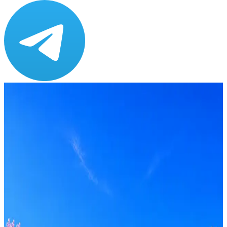
Зарплата
ЗП не указана
Локация
Удалённо
Формат
Удалённо
Опыт
Middle, Senior
Вакансия в архиве
Оффер быстрее с Эйч
Стратегия поиска с AI: рынки, позиции, вилка, каналы
Резюме под ATS-фильтры