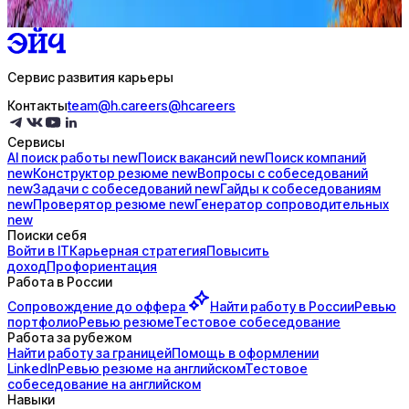
Купить доступ
Сервис развития карьеры
Контакты
team@h.careers
@hcareers
Сервисы
AI поиск
работы
new
Поиск
вакансий
new
Поиск
компаний
new
Конструктор
резюме
new
Вопросы с
собеседований
new
Задачи с
собеседований
new
Гайды к
собеседованиям
new
Проверятор
резюме
new
Генератор
сопроводительных
new
Поиски себя
Войти в IT
Карьерная стратегия
Повысить
доход
Профориентация
Работа в России
Сопровождение до
оффера
Найти работу в России
Ревью
портфолио
Ревью резюме
Тестовое собеседование
Работа за рубежом
Найти работу за границей
Помощь в оформлении
LinkedIn
Ревью резюме на английском
Тестовое
собеседование на английском
Навыки