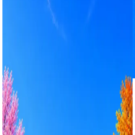
Авиасейлс
Авиасейлс (https://www.aviasales.ru/) помогает искать и
покупать билеты более чем 18 миллионам пользователей
Авиасейлс — крупнейший в России и третий по объемам в
мире метапоиск авиабилетов и отелей.
13
активных вакансий