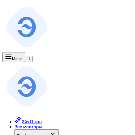
Меню
U
Эйч Плюс
Все менторы