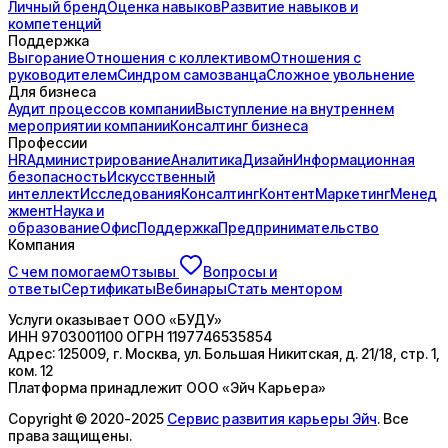
Личный бренд
Оценка навыков
Развитие навыков и
компетенций
Поддержка
Выгорание
Отношения с коллективом
Отношения с
руководителем
Синдром самозванца
Сложное увольнение
Для бизнеса
Аудит процессов компании
Выступление на внутреннем
мероприятии компании
Консалтинг бизнеса
Профессии
HR
Администрирование
Аналитика
Дизайн
Информационная
безопасность
Искусственный
интеллект
Исследования
Консалтинг
Контент
Маркетинг
Менед
жмент
Наука и
образование
Офис
Поддержка
Предпринимательство
Компания
С чем помогаем
Отзывы
Вопросы и
ответы
Сертификаты
Вебинары
Стать ментором
Услуги оказывает
ООО «БУДУ»
ИНН
9703001100
ОГРН
1197746535854
Адрес:
125009, г. Москва, ул. Большая Никитская, д. 21/18, стр. 1,
ком. 12
Платформа принадлежит
ООО «Эйч Карьера»
Copyright © 2020-2025
Сервис развития карьеры Эйч
. Все
права защищены.