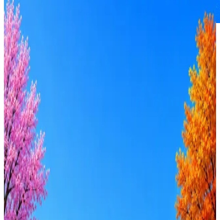
Авиасейлс
Авиасейлс (https://www.aviasales.ru/) помогает искать и
покупать билеты более чем 18 миллионам пользователей
Авиасейлс — крупнейший в России и третий по объемам в
мире метапоиск авиабилетов и отелей.
13
активных вакансий
Перейти на сайт
Оффер быстрее с Эйч
Стратегия поиска с AI: рынки, позиции, вилка, каналы
Резюме под ATS-фильтры
Ежедневный подбор из 600+ источников
AI-адаптация отклика под вакансию
AI генерация сопроводительных писем
4 990 ₽/мес