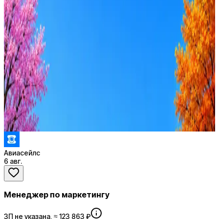
Перейти на сайт
Оффер быстрее с Эйч
Стратегия поиска с AI: рынки, позиции, вилка, каналы
Резюме под ATS-фильтры
Ежедневный подбор из 600+ источников
AI-адаптация отклика под вакансию
AI генерация сопроводительных писем
4 990 ₽/мес
Купить доступ
Авиасейлс
6 авг.
Менеджер по маркетингу
ЗП не указана, ≈ 123 863 ₽