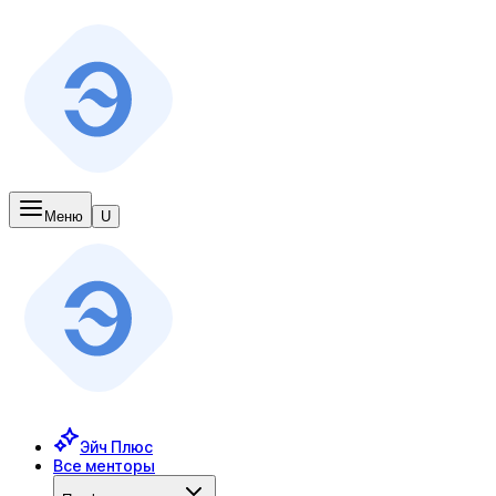
Меню
U
Эйч Плюс
Все менторы