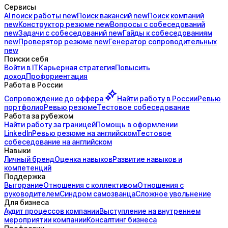
Сервисы
AI поиск
работы
new
Поиск
вакансий
new
Поиск
компаний
new
Конструктор
резюме
new
Вопросы с
собеседований
new
Задачи с
собеседований
new
Гайды к
собеседованиям
new
Проверятор
резюме
new
Генератор
сопроводительных
new
Поиски себя
Войти в IT
Карьерная стратегия
Повысить
доход
Профориентация
Работа в России
Сопровождение до
оффера
Найти работу в России
Ревью
портфолио
Ревью резюме
Тестовое собеседование
Работа за рубежом
Найти работу за границей
Помощь в оформлении
LinkedIn
Ревью резюме на английском
Тестовое
собеседование на английском
Навыки
Личный бренд
Оценка навыков
Развитие навыков и
компетенций
Поддержка
Выгорание
Отношения с коллективом
Отношения с
руководителем
Синдром самозванца
Сложное увольнение
Для бизнеса
Аудит процессов компании
Выступление на внутреннем
мероприятии компании
Консалтинг бизнеса