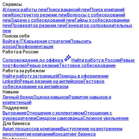
Сервисы
AI поиск
работы
new
Поиск
вакансий
new
Поиск
компаний
new
Конструктор
резюме
new
Вопросы с
собеседований
new
Задачи с
собеседований
new
Гайды к
собеседованиям
new
Проверятор
резюме
new
Генератор
сопроводительных
new
Поиски себя
Войти в IT
Карьерная стратегия
Повысить
доход
Профориентация
Работа в России
Сопровождение до
оффера
Найти работу в России
Ревью
портфолио
Ревью резюме
Тестовое собеседование
Работа за рубежом
Найти работу за границей
Помощь в оформлении
LinkedIn
Ревью резюме на английском
Тестовое
собеседование на английском
Навыки
Личный бренд
Оценка навыков
Развитие навыков и
компетенций
Поддержка
Выгорание
Отношения с коллективом
Отношения с
руководителем
Синдром самозванца
Сложное увольнение
Для бизнеса
Аудит процессов компании
Выступление на внутреннем
мероприятии компании
Консалтинг бизнеса