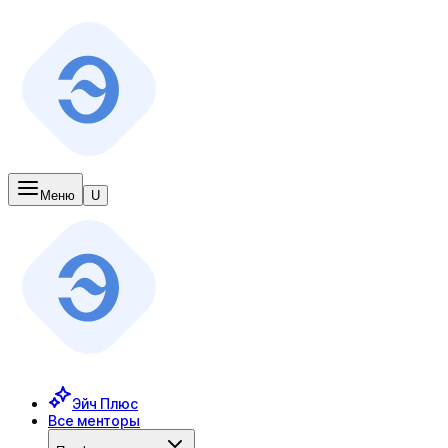
Меню
U
Эйч Плюс
Все менторы