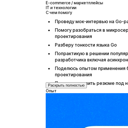
E-commerce / маркетплейсы
IT и технологии
С чем помогу
Проведу мок-интервью на Go-р
Помогу разобраться в микросер
проектирования
Разберу тонкости языка Go
Попрактикую в решении популяр
разработчика включая асинхро
Поделюсь опытом применения бр
проектирования
Помогу составить резюме под 
Раскрыть полностью
Опыт