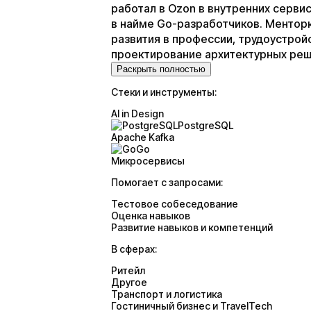
работал в Ozon в внутренних серви
в найме Go-разработчиков. Ментор
развития в профессии, трудоустрой
проектирование архитектурных реш
Раскрыть полностью
Стеки и инструменты:
AI in Design
PostgreSQL
Apache Kafka
Go
Микросервисы
Помогает с запросами:
Тестовое собеседование
Оценка навыков
Развитие навыков и компетенций
В сферах:
Ритейл
Другое
Транспорт и логистика
Гостиничный бизнес и TravelTech