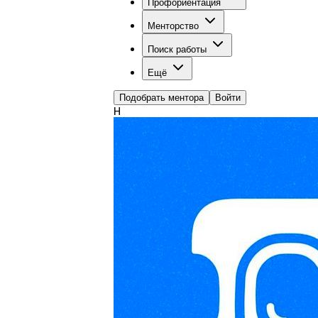
Профориентация
Менторство
Поиск работы
Ещё
Подобрать ментора
Войти
Н