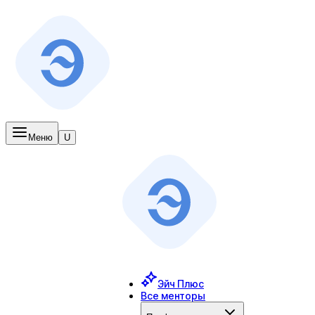
Меню
U
Эйч Плюс
Все менторы