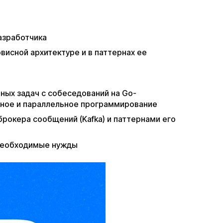
азработчика
висной архитектуре и в паттернах ее
ных задач с собеседований на Go-
нное и параллельное программирование
окера сообщений (Kafka) и паттернами его
необходимые нужды​