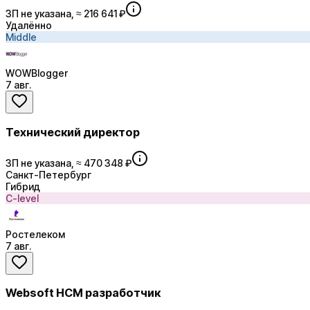
ЗП не указана, ≈ 216 641 ₽
Удалённо
Middle
WOWBlogger
7 авг.
Технический директор
ЗП не указана, ≈ 470 348 ₽
Санкт-Петербург
Гибрид
C-level
Ростелеком
7 авг.
Websoft HCM разработчик