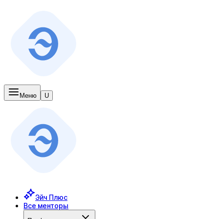
Меню
U
Эйч Плюс
Все менторы