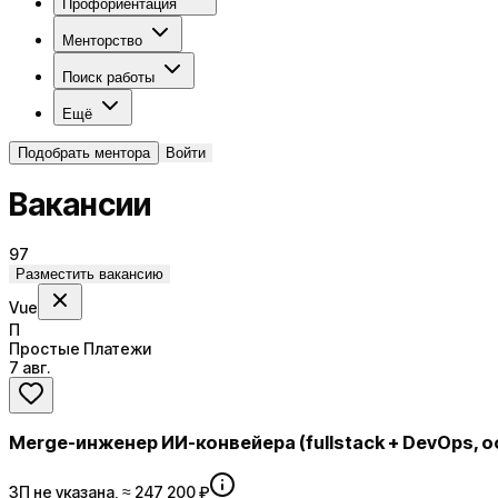
Профориентация
Менторство
Поиск работы
Ещё
Подобрать ментора
Войти
Вакансии
97
Разместить вакансию
Vue
П
Простые Платежи
7 авг.
Merge-инженер ИИ-конвейера (fullstack + DevOps, о
ЗП не указана, ≈ 247 200 ₽