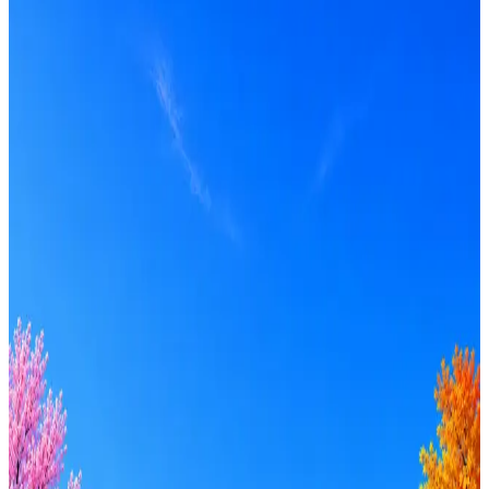
Получать вакансии в Telegram
Профессия
Локация
Формат
Удалённо
Гибрид
Офис
Прямой контакт
ИТ-аккредитация
Грейд
Intern
Junior
Middle
Senior
Lead
C-level
Зарплата
от 50к
от 100к
от 150к
от 200к
от 250к
от 300к
от 350к