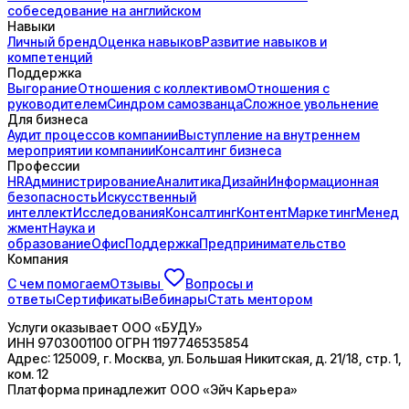
собеседование на английском
Навыки
Личный бренд
Оценка навыков
Развитие навыков и
компетенций
Поддержка
Выгорание
Отношения с коллективом
Отношения с
руководителем
Синдром самозванца
Сложное увольнение
Для бизнеса
Аудит процессов компании
Выступление на внутреннем
мероприятии компании
Консалтинг бизнеса
Профессии
HR
Администрирование
Аналитика
Дизайн
Информационная
безопасность
Искусственный
интеллект
Исследования
Консалтинг
Контент
Маркетинг
Менед
жмент
Наука и
образование
Офис
Поддержка
Предпринимательство
Компания
С чем помогаем
Отзывы
Вопросы и
ответы
Сертификаты
Вебинары
Стать ментором
Услуги оказывает
ООО «БУДУ»
ИНН
9703001100
ОГРН
1197746535854
Адрес:
125009, г. Москва, ул. Большая Никитская, д. 21/18, стр. 1,
ком. 12
Платформа принадлежит
ООО «Эйч Карьера»