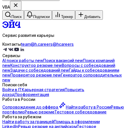
VBA
Поиск
Подписки
Трекер
Добавить
Сервис развития карьеры
Контакты
team@h.careers
@hcareers
Сервисы
AI поиск
работы
new
Поиск
вакансий
new
Поиск
компаний
new
Конструктор
резюме
new
Вопросы с
собеседований
new
Задачи с
собеседований
new
Гайды к
собеседованиям
new
Проверятор
резюме
new
Генератор
сопроводительных
new
Поиски себя
Войти в IT
Карьерная стратегия
Повысить
доход
Профориентация
Работа в России
Сопровождение до
оффера
Найти работу в России
Ревью
портфолио
Ревью резюме
Тестовое собеседование
Работа за рубежом
Найти работу за границей
Помощь в оформлении
LinkedIn
Ревью резюме на английском
Тестовое