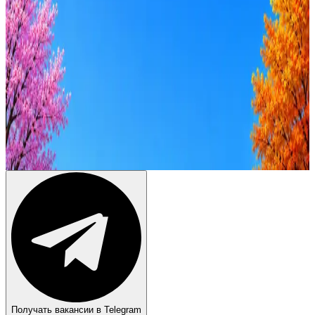
Оффер быстрее с Эйч
Стратегия поиска с AI: рынки, позиции, вилка, каналы
Резюме под ATS-фильтры
Ежедневный подбор из 600+ источников
AI-адаптация отклика под вакансию
AI генерация сопроводительных писем
4 990 ₽/мес
Купить доступ
Получать вакансии в Telegram