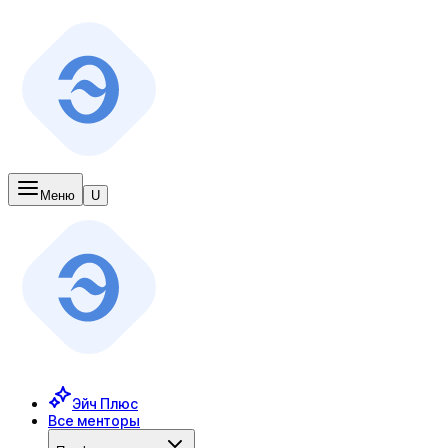
Меню
U
Эйч Плюс
Все менторы