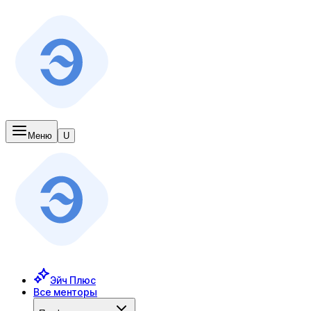
Меню
U
Эйч Плюс
Все менторы