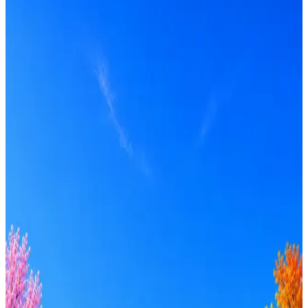
Selenium
Получать вакансии в Telegram
Профессия
Локация
Формат
Удалённо
Гибрид
Офис
Прямой контакт
ИТ-аккредитация
Грейд
Intern
Junior
Middle
Senior
Lead
C-level
Зарплата