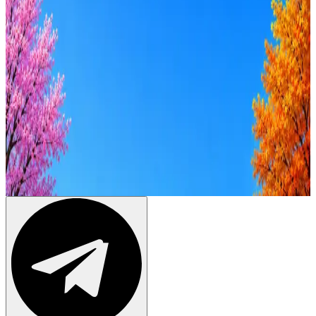
от 50к
от 100к
от 150к
от 200к
от 250к
от 300к
от 350к
Оффер быстрее с Эйч
Стратегия поиска с AI: рынки, позиции, вилка, каналы
Резюме под ATS-фильтры
Ежедневный подбор из 600+ источников
AI-адаптация отклика под вакансию
AI генерация сопроводительных писем
4 990 ₽/мес
Купить доступ