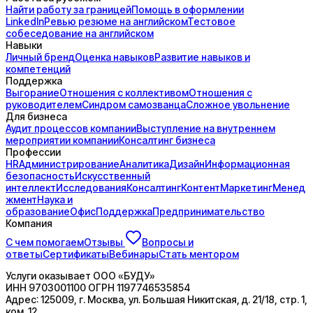
Найти работу за границей
Помощь в оформлении
LinkedIn
Ревью резюме на английском
Тестовое
собеседование на английском
Навыки
Личный бренд
Оценка навыков
Развитие навыков и
компетенций
Поддержка
Выгорание
Отношения с коллективом
Отношения с
руководителем
Синдром самозванца
Сложное увольнение
Для бизнеса
Аудит процессов компании
Выступление на внутреннем
мероприятии компании
Консалтинг бизнеса
Профессии
HR
Администрирование
Аналитика
Дизайн
Информационная
безопасность
Искусственный
интеллект
Исследования
Консалтинг
Контент
Маркетинг
Менед
жмент
Наука и
образование
Офис
Поддержка
Предпринимательство
Компания
С чем помогаем
Отзывы
Вопросы и
ответы
Сертификаты
Вебинары
Стать ментором
Услуги оказывает
ООО «БУДУ»
ИНН
9703001100
ОГРН
1197746535854
Адрес:
125009, г. Москва, ул. Большая Никитская, д. 21/18, стр. 1,
ком. 12