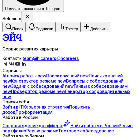
Получать вакансии в Telegram
Selenium
Поиск
Подписки
Трекер
Добавить
Сервис развития карьеры
Контакты
team@h.careers
@hcareers
Сервисы
AI поиск
работы
new
Поиск
вакансий
new
Поиск
компаний
new
Конструктор
резюме
new
Вопросы с
собеседований
new
Задачи с
собеседований
new
Гайды к
собеседованиям
new
Проверятор
резюме
new
Генератор
сопроводительных
new
Поиски себя
Войти в IT
Карьерная стратегия
Повысить
доход
Профориентация
Работа в России
Сопровождение до
оффера
Найти работу в России
Ревью
портфолио
Ревью резюме
Тестовое собеседование
Работа за рубежом