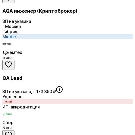
AQA инженер (Криптоброкер)
ЗП не указана
г Москва
Гибрид
Middle
Джемтех
5 авг.
QA Lead
ЗП не указана, ≈ 173 350 ₽
Удалённо
Lead
ИТ-аккредитация
Сбер
5 авг.