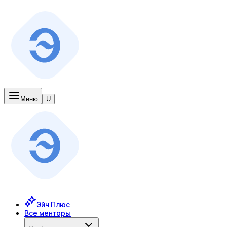
Меню
U
Эйч Плюс
Все менторы