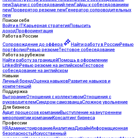
new
Задачи с
собеседований
new
Гайды к
собеседованиям
new
Проверятор
резюме
new
Генератор
сопроводительных
new
Поиски себя
Войти в IT
Карьерная стратегия
Повысить
доход
Профориентация
Работа в России
Сопровождение до
оффера
Найти работу в России
Ревью
портфолио
Ревью резюме
Тестовое собеседование
Работа за рубежом
Найти работу за границей
Помощь в оформлении
LinkedIn
Ревью резюме на английском
Тестовое
собеседование на английском
Навыки
Личный бренд
Оценка навыков
Развитие навыков и
компетенций
Поддержка
Выгорание
Отношения с коллективом
Отношения с
руководителем
Синдром самозванца
Сложное увольнение
Для бизнеса
Аудит процессов компании
Выступление на внутреннем
мероприятии компании
Консалтинг бизнеса
Профессии
HR
Администрирование
Аналитика
Дизайн
Информационная
безопасность
Искусственный