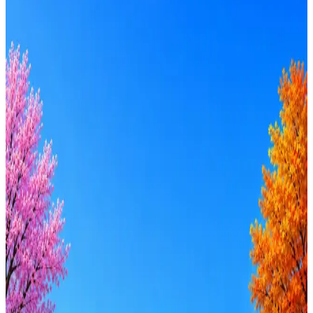
Локация
Формат
Удалённо
Гибрид
Офис
Прямой контакт
ИТ-аккредитация
Грейд
Intern
Junior
Middle
Senior
Lead
C-level
Зарплата
от 50к
от 100к
от 150к
от 200к
от 250к
от 300к
от 350к
Оффер быстрее с Эйч
Стратегия поиска с AI: рынки, позиции, вилка, каналы
Резюме под ATS-фильтры
Ежедневный подбор из 600+ источников
AI-адаптация отклика под вакансию
AI генерация сопроводительных писем
4 990 ₽/мес