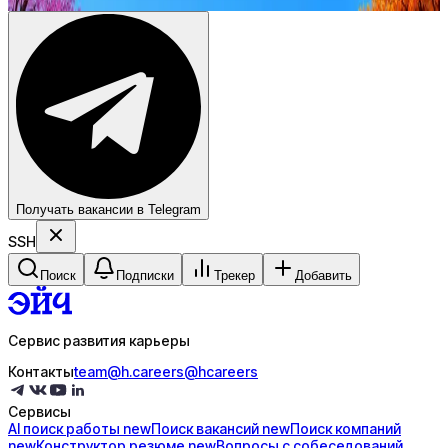
Купить доступ
Получать вакансии в Telegram
SSH
Поиск
Подписки
Трекер
Добавить
Сервис развития карьеры
Контакты
team@h.careers
@hcareers
Сервисы
AI поиск
работы
new
Поиск
вакансий
new
Поиск
компаний
new
Конструктор
резюме
new
Вопросы с
собеседований