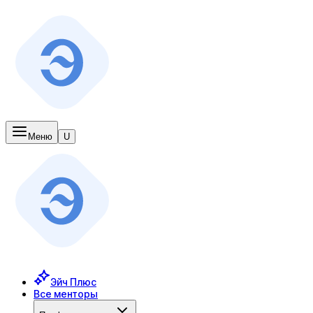
Меню
U
Эйч Плюс
Все менторы