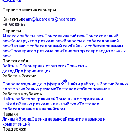
Сервис развития карьеры
Контакты
team@h.careers
@hcareers
Сервисы
AI поиск
работы
new
Поиск
вакансий
new
Поиск
компаний
new
Конструктор
резюме
new
Вопросы с
собеседований
new
Задачи с
собеседований
new
Гайды к
собеседованиям
new
Проверятор
резюме
new
Генератор
сопроводительных
new
Поиски себя
Войти в IT
Карьерная стратегия
Повысить
доход
Профориентация
Работа в России
Сопровождение до
оффера
Найти работу в России
Ревью
портфолио
Ревью резюме
Тестовое собеседование
Работа за рубежом
Найти работу за границей
Помощь в оформлении
LinkedIn
Ревью резюме на английском
Тестовое
собеседование на английском
Навыки
Личный бренд
Оценка навыков
Развитие навыков и
компетенций
Поддержка