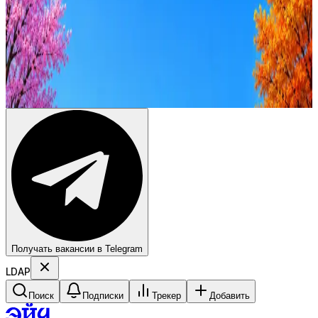
Резюме под ATS-фильтры
Ежедневный подбор из 600+ источников
AI-адаптация отклика под вакансию
AI генерация сопроводительных писем
4 990 ₽/мес
Купить доступ
Получать вакансии в Telegram
LDAP
Поиск
Подписки
Трекер
Добавить