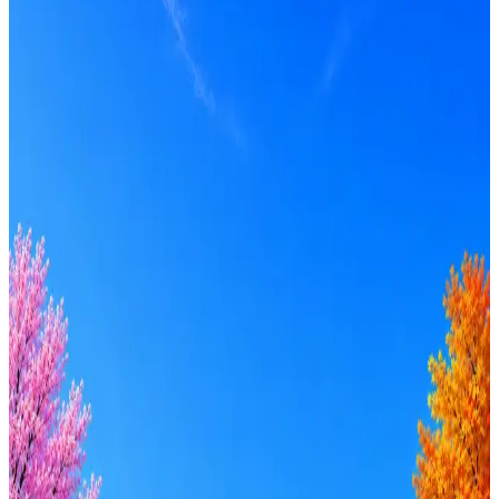
Получать вакансии в Telegram
Профессия
Локация
Формат
Удалённо
Гибрид
Офис
Прямой контакт
ИТ-аккредитация
Грейд
Intern
Junior
Middle
Senior
Lead
C-level
Зарплата
от 50к
от 100к
от 150к
от 200к
от 250к
от 300к
от 350к
Оффер быстрее с Эйч
Стратегия поиска с AI: рынки, позиции, вилка, каналы