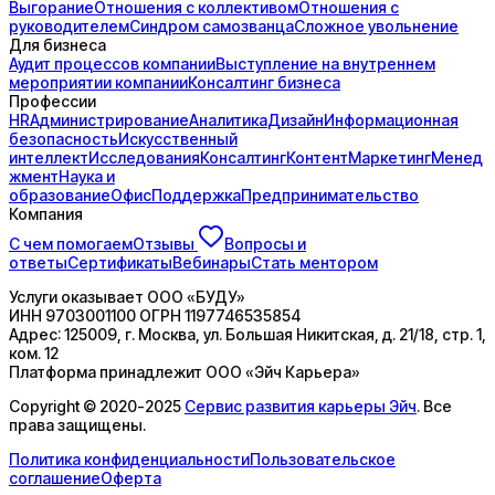
Выгорание
Отношения с коллективом
Отношения с
руководителем
Синдром самозванца
Сложное увольнение
Для бизнеса
Аудит процессов компании
Выступление на внутреннем
мероприятии компании
Консалтинг бизнеса
Профессии
HR
Администрирование
Аналитика
Дизайн
Информационная
безопасность
Искусственный
интеллект
Исследования
Консалтинг
Контент
Маркетинг
Менед
жмент
Наука и
образование
Офис
Поддержка
Предпринимательство
Компания
С чем помогаем
Отзывы
Вопросы и
ответы
Сертификаты
Вебинары
Стать ментором
Услуги оказывает
ООО «БУДУ»
ИНН
9703001100
ОГРН
1197746535854
Адрес:
125009, г. Москва, ул. Большая Никитская, д. 21/18, стр. 1,
ком. 12
Платформа принадлежит
ООО «Эйч Карьера»
Copyright © 2020-2025
Сервис развития карьеры Эйч
. Все
права защищены.
Политика конфиденциальности
Пользовательское
соглашение
Оферта