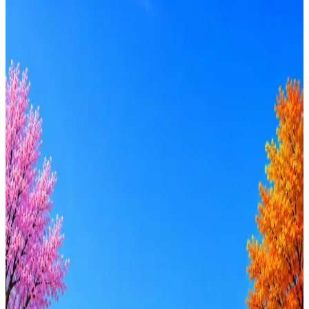
Профессия
Локация
Формат
Удалённо
Гибрид
Офис
Прямой контакт
ИТ-аккредитация
Грейд
Intern
Junior
Middle
Senior
Lead
C-level
Зарплата
от 50к
от 100к
от 150к
от 200к
от 250к
от 300к
от 350к
Оффер быстрее с Эйч
Стратегия поиска с AI: рынки, позиции, вилка, каналы
Резюме под ATS-фильтры
Ежедневный подбор из 600+ источников
AI-адаптация отклика под вакансию
AI генерация сопроводительных писем
4 990 ₽/мес