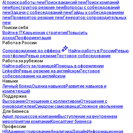
AI поиск
работы
new
Поиск
вакансий
new
Поиск
компаний
new
Конструктор
резюме
new
Вопросы с
собеседований
new
Задачи с
собеседований
new
Гайды к
собеседованиям
new
Проверятор
резюме
new
Генератор
сопроводительных
new
Поиски себя
Войти в IT
Карьерная стратегия
Повысить
доход
Профориентация
Работа в России
Сопровождение до
оффера
Найти работу в России
Ревью
портфолио
Ревью резюме
Тестовое собеседование
Работа за рубежом
Найти работу за границей
Помощь в оформлении
LinkedIn
Ревью резюме на английском
Тестовое
собеседование на английском
Навыки
Личный бренд
Оценка навыков
Развитие навыков и
компетенций
Поддержка
Выгорание
Отношения с коллективом
Отношения с
руководителем
Синдром самозванца
Сложное увольнение
Для бизнеса
Аудит процессов компании
Выступление на внутреннем
мероприятии компании
Консалтинг бизнеса
Профессии
HR
Администрирование
Аналитика
Дизайн
Информационная