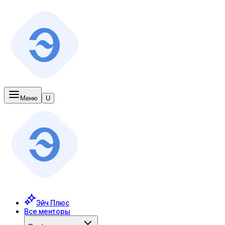
Меню
U
Эйч Плюс
Все менторы