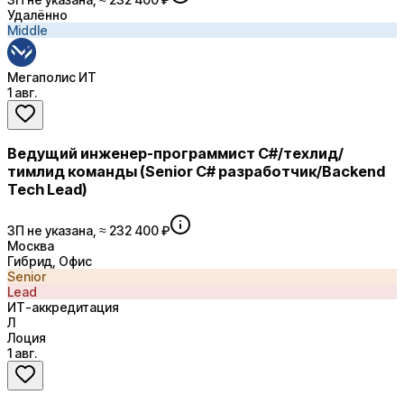
Удалённо
Middle
Мегаполис ИТ
1 авг.
Ведущий инженер-программист С#/техлид/
тимлид команды (Senior C# разработчик/Backend
Tech Lead)
ЗП не указана, ≈ 232 400 ₽
Москва
Гибрид, Офис
Senior
Lead
ИТ-аккредитация
Л
Лоция
1 авг.