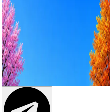
Грейд
Intern
Junior
Middle
Senior
Lead
C-level
Зарплата
от 50к
от 100к
от 150к
от 200к
от 250к
от 300к
от 350к
Оффер быстрее с Эйч
Стратегия поиска с AI: рынки, позиции, вилка, каналы
Резюме под ATS-фильтры
Ежедневный подбор из 600+ источников
AI-адаптация отклика под вакансию
AI генерация сопроводительных писем
4 990 ₽/мес
Купить доступ