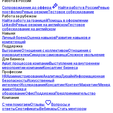
Работа в России
Сопровождение до
оффера
Найти работу в России
Ревью
портфолио
Ревью резюме
Тестовое собеседование
Работа за рубежом
Найти работу за границей
Помощь в оформлении
LinkedIn
Ревью резюме на английском
Тестовое
собеседование на английском
Навыки
Личный бренд
Оценка навыков
Развитие навыков и
компетенций
Поддержка
Выгорание
Отношения с коллективом
Отношения с
руководителем
Синдром самозванца
Сложное увольнение
Для бизнеса
Аудит процессов компании
Выступление на внутреннем
мероприятии компании
Консалтинг бизнеса
Профессии
HR
Администрирование
Аналитика
Дизайн
Информационная
безопасность
Искусственный
интеллект
Исследования
Консалтинг
Контент
Маркетинг
Менед
жмент
Наука и
образование
Офис
Поддержка
Предпринимательство
Компания
С чем помогаем
Отзывы
Вопросы и
ответы
Сертификаты
Вебинары
Стать ментором