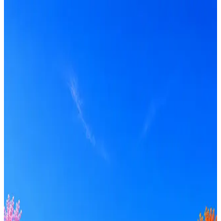
ChatGPT
Получать вакансии в Telegram
Профессия
Локация
Формат
Удалённо
Гибрид
Офис
Прямой контакт
ИТ-аккредитация