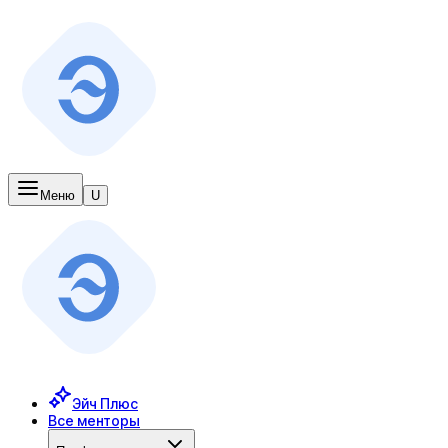
Меню
U
Эйч Плюс
Все менторы