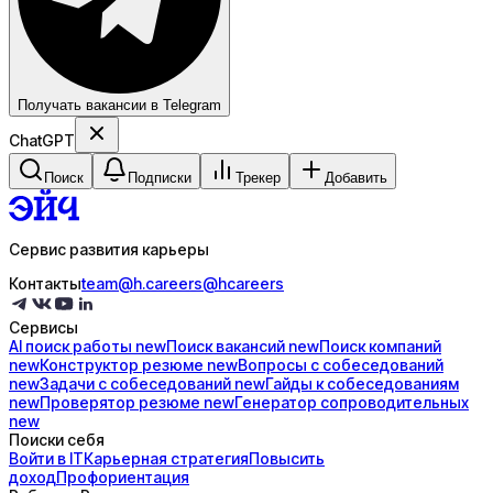
Получать вакансии в Telegram
ChatGPT
Поиск
Подписки
Трекер
Добавить
Сервис развития карьеры
Контакты
team@h.careers
@hcareers
Сервисы
AI поиск
работы
new
Поиск
вакансий
new
Поиск
компаний
new
Конструктор
резюме
new
Вопросы с
собеседований
new
Задачи с
собеседований
new
Гайды к
собеседованиям
new
Проверятор
резюме
new
Генератор
сопроводительных
new
Поиски себя
Войти в IT
Карьерная стратегия
Повысить
доход
Профориентация