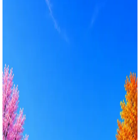
Получать вакансии в Telegram
Профессия
Локация
Формат
Удалённо
Гибрид
Офис
Прямой контакт
ИТ-аккредитация
Грейд
Intern
Junior
Middle
Senior
Lead
C-level
Зарплата
от 50к
от 100к
от 150к
от 200к
от 250к
от 300к
от 350к
Оффер быстрее с Эйч
Стратегия поиска с AI: рынки, позиции, вилка, каналы