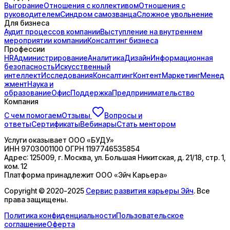
Выгорание
Отношения с коллективом
Отношения с
руководителем
Синдром самозванца
Сложное увольнение
Для бизнеса
Аудит процессов компании
Выступление на внутреннем
мероприятии компании
Консалтинг бизнеса
Профессии
HR
Администрирование
Аналитика
Дизайн
Информационная
безопасность
Искусственный
интеллект
Исследования
Консалтинг
Контент
Маркетинг
Менед
жмент
Наука и
образование
Офис
Поддержка
Предпринимательство
Компания
С чем помогаем
Отзывы
Вопросы и
ответы
Сертификаты
Вебинары
Стать ментором
Услуги оказывает
ООО «БУДУ»
ИНН
9703001100
ОГРН
1197746535854
Адрес:
125009, г. Москва, ул. Большая Никитская, д. 21/18, стр. 1,
ком. 12
Платформа принадлежит
ООО «Эйч Карьера»
Copyright © 2020-2025
Сервис развития карьеры Эйч
. Все
права защищены.
Политика конфиденциальности
Пользовательское
соглашение
Оферта