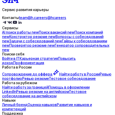
Сервис развития карьеры
Контакты
team@h.careers
@hcareers
Сервисы
AI поиск
работы
new
Поиск
вакансий
new
Поиск
компаний
new
Конструктор
резюме
new
Вопросы с
собеседований
new
Задачи с
собеседований
new
Гайды к
собеседованиям
new
Проверятор
резюме
new
Генератор
сопроводительных
new
Поиски себя
Войти в IT
Карьерная стратегия
Повысить
доход
Профориентация
Работа в России
Сопровождение до
оффера
Найти работу в России
Ревью
портфолио
Ревью резюме
Тестовое собеседование
Работа за рубежом
Найти работу за границей
Помощь в оформлении
LinkedIn
Ревью резюме на английском
Тестовое
собеседование на английском
Навыки
Личный бренд
Оценка навыков
Развитие навыков и
компетенций
Поддержка