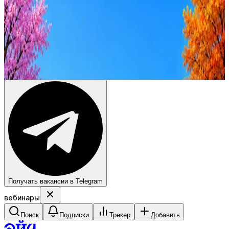
Резюме под ATS-фильтры
Ежедневный подбор из 600+ источников
AI-адаптация отклика под вакансию
AI генерация сопроводительных писем
4 990 ₽/мес
Купить доступ
Получать вакансии в Telegram
вебинары
Поиск
Подписки
Трекер
Добавить