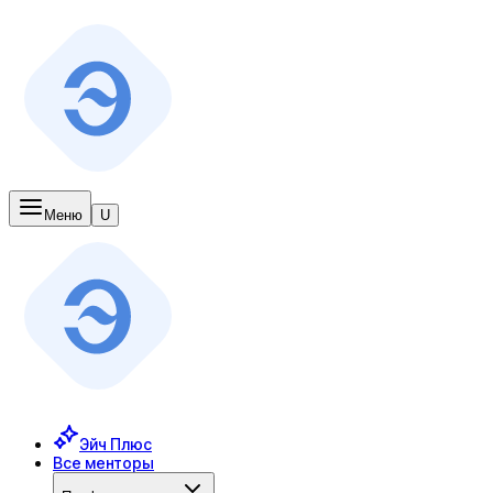
Меню
U
Эйч Плюс
Все менторы