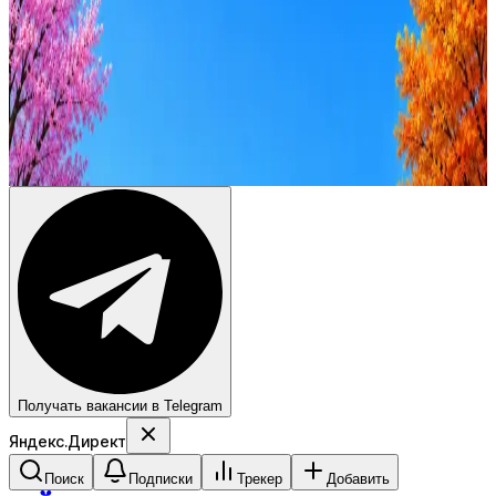
Резюме под ATS-фильтры
Ежедневный подбор из 600+ источников
AI-адаптация отклика под вакансию
AI генерация сопроводительных писем
4 990 ₽/мес
Купить доступ
Получать вакансии в Telegram
Яндекс.Директ
Поиск
Подписки
Трекер
Добавить