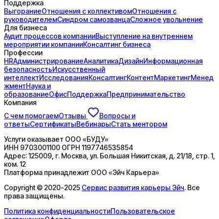
Поддержка
Выгорание
Отношения с коллективом
Отношения с
руководителем
Синдром самозванца
Сложное увольнение
Для бизнеса
Аудит процессов компании
Выступление на внутреннем
мероприятии компании
Консалтинг бизнеса
Профессии
HR
Администрирование
Аналитика
Дизайн
Информационная
безопасность
Искусственный
интеллект
Исследования
Консалтинг
Контент
Маркетинг
Менед
жмент
Наука и
образование
Офис
Поддержка
Предпринимательство
Компания
С чем помогаем
Отзывы
Вопросы и
ответы
Сертификаты
Вебинары
Стать ментором
Услуги оказывает
ООО «БУДУ»
ИНН
9703001100
ОГРН
1197746535854
Адрес:
125009, г. Москва, ул. Большая Никитская, д. 21/18, стр. 1,
ком. 12
Платформа принадлежит
ООО «Эйч Карьера»
Copyright © 2020-2025
Сервис развития карьеры Эйч
. Все
права защищены.
Политика конфиденциальности
Пользовательское