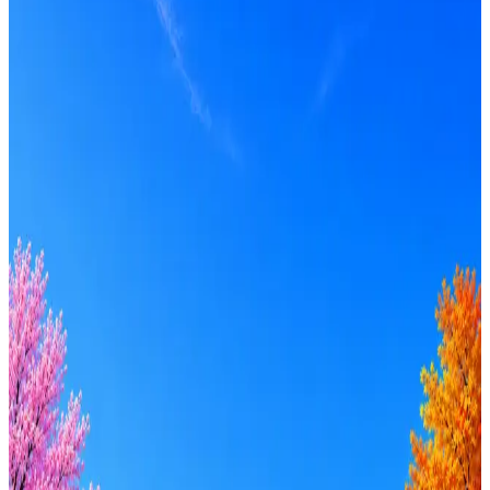
Получать вакансии в Telegram
Профессия
Локация
Формат
Удалённо
Гибрид
Офис
Прямой контакт
ИТ-аккредитация
Грейд
Intern
Junior
Middle
Senior
Lead
C-level
Зарплата
от 50к
от 100к
от 150к
от 200к
от 250к
от 300к
от 350к
Оффер быстрее с Эйч
Стратегия поиска с AI: рынки, позиции, вилка, каналы