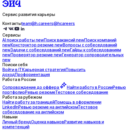
Сервис развития карьеры
Контакты
team@h.careers
@hcareers
Сервисы
AI поиск
работы
new
Поиск
вакансий
new
Поиск
компаний
new
Конструктор
резюме
new
Вопросы с
собеседований
new
Задачи с
собеседований
new
Гайды к
собеседованиям
new
Проверятор
резюме
new
Генератор
сопроводительных
new
Поиски себя
Войти в IT
Карьерная стратегия
Повысить
доход
Профориентация
Работа в России
Сопровождение до
оффера
Найти работу в России
Ревью
портфолио
Ревью резюме
Тестовое собеседование
Работа за рубежом
Найти работу за границей
Помощь в оформлении
LinkedIn
Ревью резюме на английском
Тестовое
собеседование на английском
Навыки
Личный бренд
Оценка навыков
Развитие навыков и
компетенций