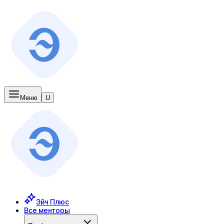
Меню
U
Эйч Плюс
Все менторы