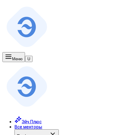
Меню
U
Эйч Плюс
Все менторы