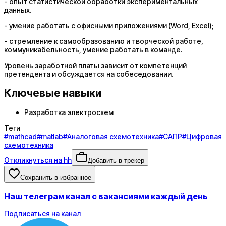
- опыт статистической обработки экспериментальных
данных.
- умение работать с офисными приложениями (Word, Excel);
- стремление к самообразованию и творческой работе,
коммуникабельность, умение работать в команде.
Уровень заработной платы зависит от компетенций
претендента и обсуждается на собеседовании.
Ключевые навыки
Разработка электросхем
Теги
#
mathcad
#
matlab
#
Аналоговая схемотехника
#
САПР
#
Цифровая
схемотехника
Откликнуться на hh
Добавить в трекер
Сохранить в избранное
Наш телеграм канал с вакансиями каждый день
Подписаться на канал