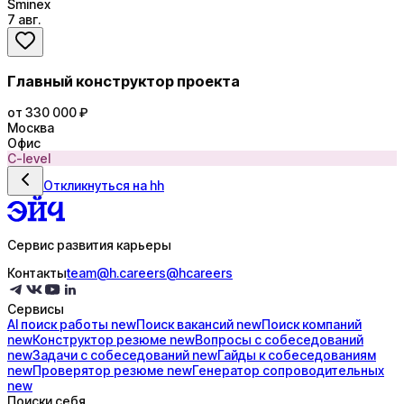
Sminex
7 авг.
Главный конструктор проекта
от 330 000 ₽
Москва
Офис
C-level
Откликнуться на hh
Сервис развития карьеры
Контакты
team@h.careers
@hcareers
Сервисы
AI поиск
работы
new
Поиск
вакансий
new
Поиск
компаний
new
Конструктор
резюме
new
Вопросы с
собеседований
new
Задачи с
собеседований
new
Гайды к
собеседованиям
new
Проверятор
резюме
new
Генератор
сопроводительных
new
Поиски себя