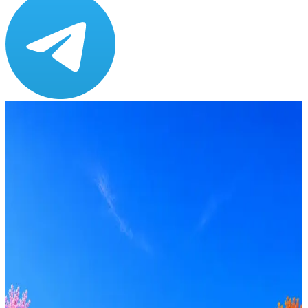
Зарплата
от 80 000 до 100 000 ₽
Локация
Омск
Формат
Офис
Опыт
Middle
Откликнуться на hh
Оффер быстрее с Эйч
Стратегия поиска с AI: рынки, позиции, вилка, каналы
Резюме под ATS-фильтры
Ежедневный подбор из 600+ источников