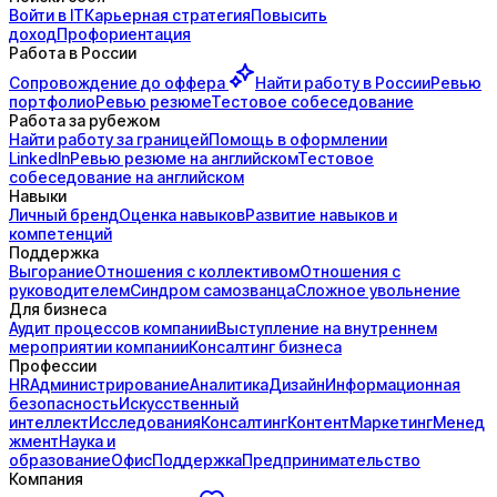
Войти в IT
Карьерная стратегия
Повысить
доход
Профориентация
Работа в России
Сопровождение до
оффера
Найти работу в России
Ревью
портфолио
Ревью резюме
Тестовое собеседование
Работа за рубежом
Найти работу за границей
Помощь в оформлении
LinkedIn
Ревью резюме на английском
Тестовое
собеседование на английском
Навыки
Личный бренд
Оценка навыков
Развитие навыков и
компетенций
Поддержка
Выгорание
Отношения с коллективом
Отношения с
руководителем
Синдром самозванца
Сложное увольнение
Для бизнеса
Аудит процессов компании
Выступление на внутреннем
мероприятии компании
Консалтинг бизнеса
Профессии
HR
Администрирование
Аналитика
Дизайн
Информационная
безопасность
Искусственный
интеллект
Исследования
Консалтинг
Контент
Маркетинг
Менед
жмент
Наука и
образование
Офис
Поддержка
Предпринимательство
Компания