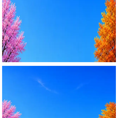
AI-адаптация отклика под вакансию
AI генерация сопроводительных писем
4 990 ₽/мес
Купить доступ
Будьте осторожны: если работодатель просит войти через
Google, iCloud или Госуслуги, прислать код или пароль,
запустить ПО или перевести деньги — это мошенники.
Жмите
·
Гайд по безопасности
Пожаловаться
Оффер быстрее с Эйч
Стратегия поиска с AI: рынки, позиции, вилка, каналы
Резюме под ATS-фильтры
Ежедневный подбор из 600+ источников
AI-адаптация отклика под вакансию
AI генерация сопроводительных писем