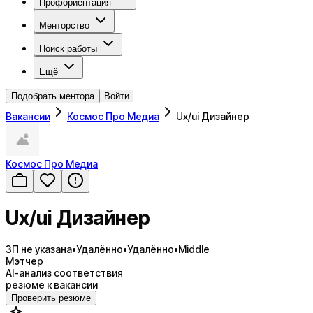
Профориентация
Менторство
Поиск работы
Ещё
Подобрать ментора
Войти
Вакансии
Космос Про Медиа
Ux/ui Дизайнер
Космос Про Медиа
Ux/ui Дизайнер
ЗП не указана
•
Удалённо
•
Удалённо
•
Middle
Мэтчер
AI-анализ соответствия
резюме к вакансии
Проверить резюме