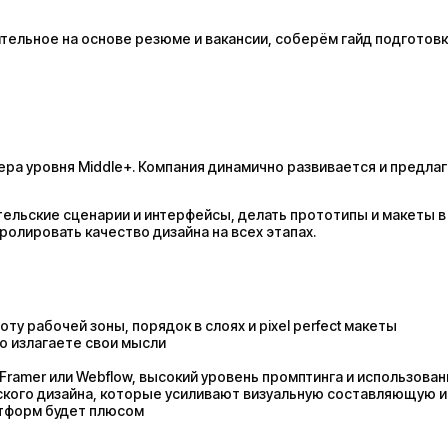
ельное на основе резюме и вакансии, соберём гайд подготовк
ра уровня Middle+. Компания динамично развивается и предлаг
ельские сценарии и интерфейсы, делать прототипы и макеты в 
ролировать качество дизайна на всех этапах.
у рабочей зоны, порядок в слоях и pixel perfect макеты
о излагаете свои мысли
ие Framer или Webflow, высокий уровень промптинга и использова
еского дизайна, которые усиливают визуальную составляющую и
латформ будет плюсом