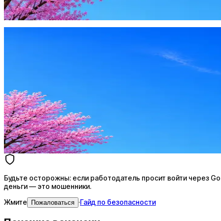
Жмите
·
Гайд по безопасности
Пожаловаться
Оффер быстрее с Эйч
Стратегия поиска с AI: рынки, позиции, вилка, каналы
Резюме под ATS-фильтры
Ежедневный подбор из 600+ источников
AI-адаптация отклика под вакансию
AI генерация сопроводительных писем
4 990 ₽/мес
Купить доступ
Будьте осторожны: если работодатель просит войти через Goog
деньги — это мошенники.
Жмите
·
Гайд по безопасности
Пожаловаться