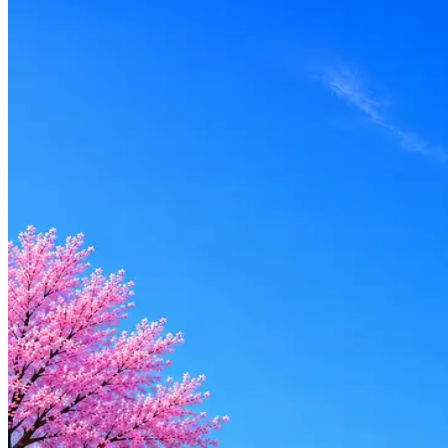
Локация
Удалённо
Формат
Удалённо
Опыт
Middle
Вакансия в архиве
Оффер быстрее с Эйч
Стратегия поиска с AI: рынки, позиции, вилка, каналы
Резюме под ATS-фильтры
Ежедневный подбор из 600+ источников
AI-адаптация отклика под вакансию
AI генерация сопроводительных писем
4 990 ₽/мес
Купить доступ
Будьте осторожны: если работодатель просит войти через Goog
деньги — это мошенники.