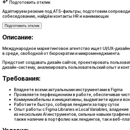
Подготовить отклик
Адаптируем резюме под ATS-фильтры, подготовим сопроводит
собеседованию, найдём контакты HR и нанимающих
Подготовить отклик
Описание:
Международное маркетинговое агентство ищет UI/UX-дизайне
в среде, свободной от бюрократии и микроменеджмента.
Предстоит создавать дизайн сайтов, проектировать пользоват
дизайн-систему, анализировать пользовательский опыт и конт
Требования:
Владеете всеми актуальными инструментами в Figma
Проявляете перфекционизм в работе, обеспечивая чистот
Коммуникабельны и инициативны, выдвигаете идеи и ясн
Работаете быстро, собирая лендинги за пару суток
Опыт работы с Figma Libraries и Local Variables, владен
из нескольких AI инструментов, сильные навыки графич
также наличие в портфолио как лендингов, так и веб-п