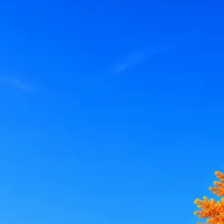
le, iCloud или Госуслуги, прислать код или пароль, запустить 