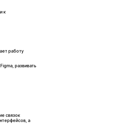
и к
ает работу
Figma, развивать
ние связок
нтерфейсов, а