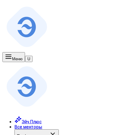
Меню
U
Эйч Плюс
Все менторы