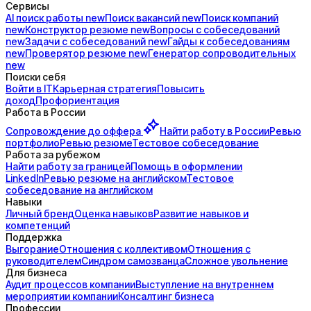
Сервисы
AI поиск
работы
new
Поиск
вакансий
new
Поиск
компаний
new
Конструктор
резюме
new
Вопросы с
собеседований
new
Задачи с
собеседований
new
Гайды к
собеседованиям
new
Проверятор
резюме
new
Генератор
сопроводительных
new
Поиски себя
Войти в IT
Карьерная стратегия
Повысить
доход
Профориентация
Работа в России
Сопровождение до
оффера
Найти работу в России
Ревью
портфолио
Ревью резюме
Тестовое собеседование
Работа за рубежом
Найти работу за границей
Помощь в оформлении
LinkedIn
Ревью резюме на английском
Тестовое
собеседование на английском
Навыки
Личный бренд
Оценка навыков
Развитие навыков и
компетенций
Поддержка
Выгорание
Отношения с коллективом
Отношения с
руководителем
Синдром самозванца
Сложное увольнение
Для бизнеса
Аудит процессов компании
Выступление на внутреннем
мероприятии компании
Консалтинг бизнеса
Профессии