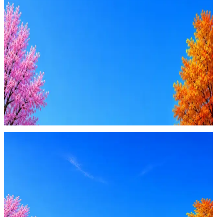
Ежедневный подбор из 600+ источников
AI-адаптация отклика под вакансию
AI генерация сопроводительных писем
4 990 ₽/мес
Купить доступ
Будьте осторожны: если работодатель просит войти через
Google, iCloud или Госуслуги, прислать код или пароль,
запустить ПО или перевести деньги — это мошенники.
Жмите
·
Гайд по безопасности
Пожаловаться
Оффер быстрее с Эйч
Стратегия поиска с AI: рынки, позиции, вилка, каналы
Резюме под ATS-фильтры
Ежедневный подбор из 600+ источников
AI-адаптация отклика под вакансию