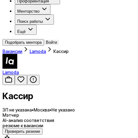
Профориентация
Менторство
Поиск работы
Ещё
Подобрать ментора
Войти
Вакансии
Lamoda
Кассир
Lamoda
Кассир
ЗП не указана
•
Москва
•
Не указано
Мэтчер
AI-анализ соответствия
резюме к вакансии
Проверить резюме