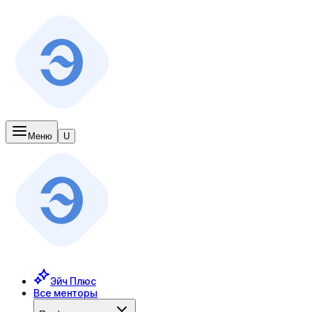
Меню
U
Эйч Плюс
Все менторы