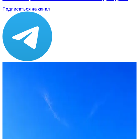
Подписаться на канал
Зарплата
ЗП не указана
Локация
Москва
Опыт
Не указано
Вакансия в архиве
Оффер быстрее с Эйч
Стратегия поиска с AI: рынки, позиции, вилка, каналы
Резюме под ATS-фильтры