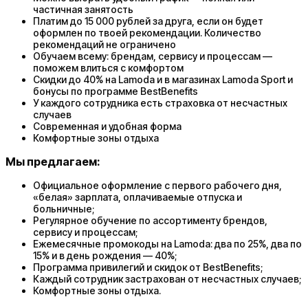
частичная занятость
Платим до 15 000 рублей за друга, если он будет
оформлен по твоей рекомендации. Количество
рекомендаций не ограничено
Обучаем всему: брендам, сервису и процессам —
поможем влиться с комфортом
Скидки до 40% на Lamoda и в магазинах Lamoda Sport и
бонусы по программе BestBenefits
У каждого сотрудника есть страховка от несчастных
случаев
Современная и удобная форма
Комфортные зоны отдыха
Мы предлагаем:
Официальное оформление с первого рабочего дня,
«белая» зарплата, оплачиваемые отпуска и
больничные;
Регулярное обучение по ассортименту брендов,
сервису и процессам;
Ежемесячные промокоды на Lamoda: два по 25%, два по
15% и в день рождения — 40%;
Программа привилегий и скидок от BestBenefits;
Каждый сотрудник застрахован от несчастных случаев;
Комфортные зоны отдыха.