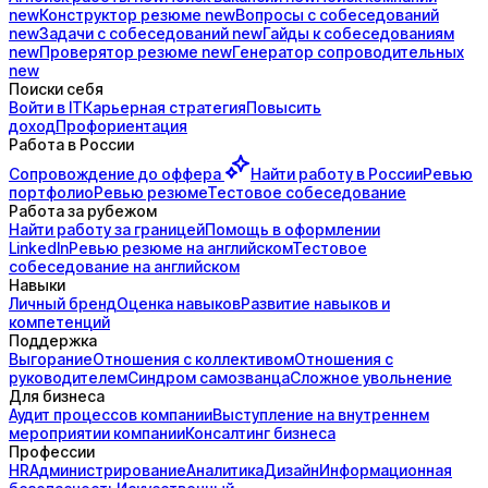
new
Конструктор
резюме
new
Вопросы с
собеседований
new
Задачи с
собеседований
new
Гайды к
собеседованиям
new
Проверятор
резюме
new
Генератор
сопроводительных
new
Поиски себя
Войти в IT
Карьерная стратегия
Повысить
доход
Профориентация
Работа в России
Сопровождение до
оффера
Найти работу в России
Ревью
портфолио
Ревью резюме
Тестовое собеседование
Работа за рубежом
Найти работу за границей
Помощь в оформлении
LinkedIn
Ревью резюме на английском
Тестовое
собеседование на английском
Навыки
Личный бренд
Оценка навыков
Развитие навыков и
компетенций
Поддержка
Выгорание
Отношения с коллективом
Отношения с
руководителем
Синдром самозванца
Сложное увольнение
Для бизнеса
Аудит процессов компании
Выступление на внутреннем
мероприятии компании
Консалтинг бизнеса
Профессии
HR
Администрирование
Аналитика
Дизайн
Информационная