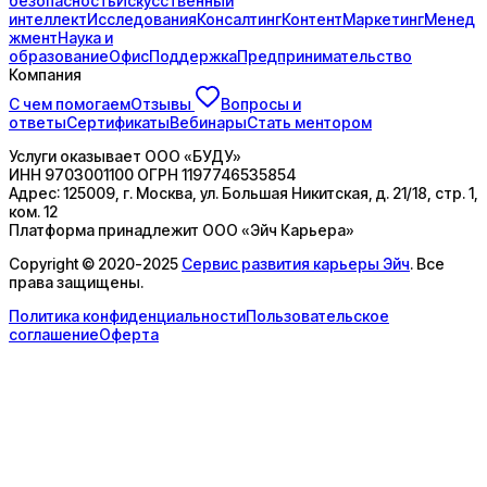
безопасность
Искусственный
интеллект
Исследования
Консалтинг
Контент
Маркетинг
Менед
жмент
Наука и
образование
Офис
Поддержка
Предпринимательство
Компания
С чем помогаем
Отзывы
Вопросы и
ответы
Сертификаты
Вебинары
Стать ментором
Услуги оказывает
ООО «БУДУ»
ИНН
9703001100
ОГРН
1197746535854
Адрес:
125009, г. Москва, ул. Большая Никитская, д. 21/18, стр. 1,
ком. 12
Платформа принадлежит
ООО «Эйч Карьера»
Copyright © 2020-2025
Сервис развития карьеры Эйч
. Все
права защищены.
Политика конфиденциальности
Пользовательское
соглашение
Оферта