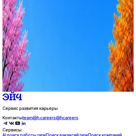
42
активных вакансий
Перейти на сайт
Оффер быстрее с Эйч
Стратегия поиска с AI: рынки, позиции, вилка, каналы
Резюме под ATS-фильтры
Ежедневный подбор из 600+ источников
AI-адаптация отклика под вакансию
AI генерация сопроводительных писем
4 990 ₽/мес
Купить доступ
Сервис развития карьеры
Контакты
team@h.careers
@hcareers
Сервисы
AI поиск
работы
new
Поиск
вакансий
new
Поиск
компаний