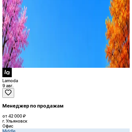
Оффер быстрее с Эйч
Стратегия поиска с AI: рынки, позиции, вилка, каналы
Резюме под ATS-фильтры
Ежедневный подбор из 600+ источников
AI-адаптация отклика под вакансию
AI генерация сопроводительных писем
4 990 ₽/мес
Купить доступ
Lamoda
9 авг.
Менеджер по продажам
от 42 000 ₽
г. Ульяновск
Офис
Middle