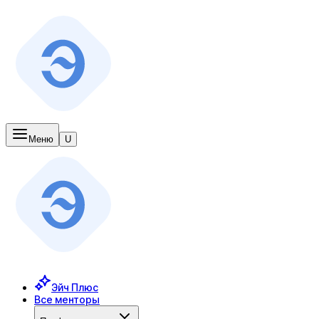
Меню
U
Эйч Плюс
Все менторы