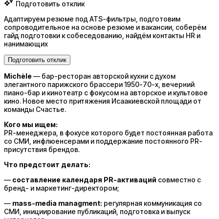
Подготовить отклик
Адаптируем резюме под ATS-фильтры, подготовим
сопроводительное на основе резюме и вакансии, соберём
гайд подготовки к собеседованию, найдём контакты HR и
нанимающих
Подготовить отклик
Michèle
— бар-ресторан авторской кухни с духом
элегантного парижского брассери 1950-70-х, вечерний
пиано-бар и кинотеатр с фокусом на авторское и культовое
кино. Новое место притяжения Исаакиевской площади от
команды Счастье.
Кого мы ищем:
PR-менеджера, в фокусе которого будет постоянная работа
со СМИ, инфлюенсерами и поддержание постоянного PR-
присутствия брендов.
Что предстоит делать:
—
составление календаря PR-активаций
совместно с
бренд- и маркетинг-директором;
—
mass-media managment:
регулярная коммуникация со
СМИ, инициирование публикаций, подготовка и выпуск