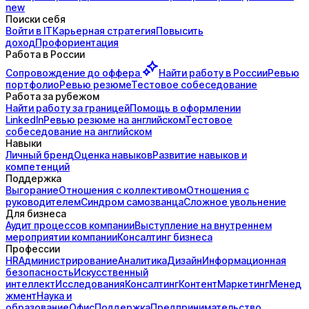
new
Поиски себя
Войти в IT
Карьерная стратегия
Повысить
доход
Профориентация
Работа в России
Сопровождение до
оффера
Найти работу в России
Ревью
портфолио
Ревью резюме
Тестовое собеседование
Работа за рубежом
Найти работу за границей
Помощь в оформлении
LinkedIn
Ревью резюме на английском
Тестовое
собеседование на английском
Навыки
Личный бренд
Оценка навыков
Развитие навыков и
компетенций
Поддержка
Выгорание
Отношения с коллективом
Отношения с
руководителем
Синдром самозванца
Сложное увольнение
Для бизнеса
Аудит процессов компании
Выступление на внутреннем
мероприятии компании
Консалтинг бизнеса
Профессии
HR
Администрирование
Аналитика
Дизайн
Информационная
безопасность
Искусственный
интеллект
Исследования
Консалтинг
Контент
Маркетинг
Менед
жмент
Наука и
образование
Офис
Поддержка
Предпринимательство