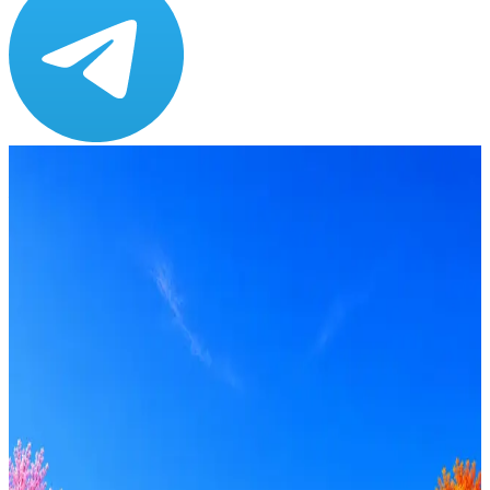
Зарплата
от 150 000 ₽
Локация
Санкт-Петербург
Формат
Офис
Опыт
Middle
Вакансия в архиве
Оффер быстрее с Эйч
Стратегия поиска с AI: рынки, позиции, вилка, каналы
Резюме под ATS-фильтры
Ежедневный подбор из 600+ источников