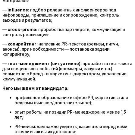
материалов;
—
influence:
подбор релевантных инфлюенсеров под
инфоповоды, приглашение и сопровождение, контроль
выходов и результатов;
—
cross-promo:
проработка партнерств, коммуникация и
контроль реализации;
—
копирайтинг:
написание PR-текстов (релизы, питчи,
анонсы), при необходимости — постановка задачи
копирайтеру;
—
гест-менеджмент (ситуативно):
проработка гест-листа
для специальных событий (премьеры, запуски и т.п.)
совместно с бренд- и маркетинг-директором, управление
коммуникацией.
Чего мы ждем от кандидата:
профильное образование в сфере PR, маркетинга или
рекламы (высшее/ дополнительное);
опыт работы на позиции PR-менеджера не менее 1,5
лет;
PR-кейсы: нам важно увидеть, какие цели перед вами
стояли и как вы их достигали;