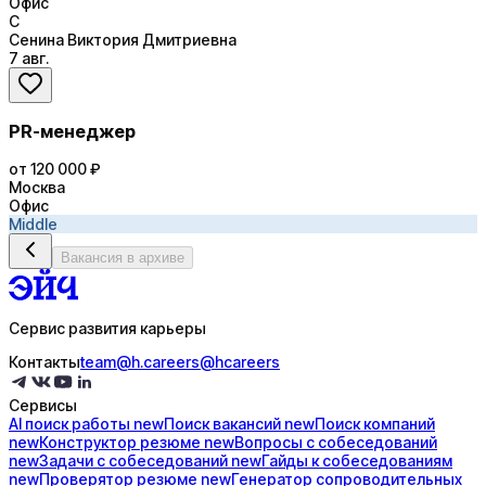
Офис
С
Сенина Виктория Дмитриевна
7 авг.
PR-менеджер
от 120 000 ₽
Москва
Офис
Middle
Вакансия в архиве
Сервис развития карьеры
Контакты
team@h.careers
@hcareers
Сервисы
AI поиск
работы
new
Поиск
вакансий
new
Поиск
компаний
new
Конструктор
резюме
new
Вопросы с
собеседований
new
Задачи с
собеседований
new
Гайды к
собеседованиям
new
Проверятор
резюме
new
Генератор
сопроводительных