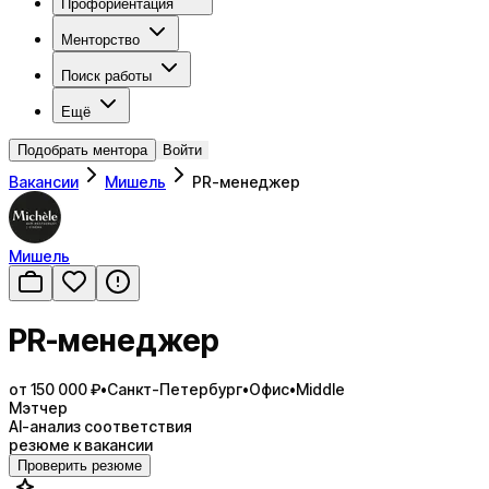
Профориентация
Менторство
Поиск работы
Ещё
Подобрать ментора
Войти
Вакансии
Мишель
PR-менеджер
Мишель
PR-менеджер
от 150 000 ₽
•
Санкт-Петербург
•
Офис
•
Middle
Мэтчер
AI-анализ соответствия
резюме к вакансии
Проверить резюме