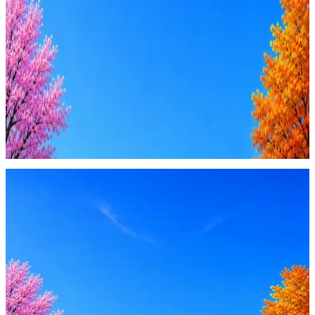
AI-адаптация отклика под вакансию
AI генерация сопроводительных писем
4 990 ₽/мес
Купить доступ
Будьте осторожны: если работодатель просит войти через
Google, iCloud или Госуслуги, прислать код или пароль,
запустить ПО или перевести деньги — это мошенники.
Жмите
·
Гайд по безопасности
Пожаловаться
Оффер быстрее с Эйч
Стратегия поиска с AI: рынки, позиции, вилка, каналы
Резюме под ATS-фильтры
Ежедневный подбор из 600+ источников
AI-адаптация отклика под вакансию
AI генерация сопроводительных писем