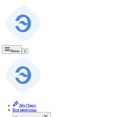
Меню
U
Эйч Плюс
Все менторы