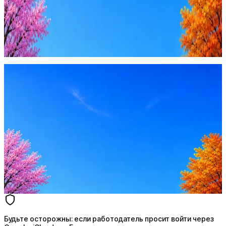
Будьте осторожны: если работодатель просит войти через
Google, iCloud или Госуслуги, прислать код или пароль,
запустить ПО или перевести деньги — это мошенники.
Жмите
·
Гайд по безопасности
Пожаловаться
Оффер быстрее с Эйч
Стратегия поиска с AI: рынки, позиции, вилка, каналы
Резюме под ATS-фильтры
Ежедневный подбор из 600+ источников
AI-адаптация отклика под вакансию
AI генерация сопроводительных писем
4 990 ₽/мес
Купить доступ
Будьте осторожны: если работодатель просит войти через