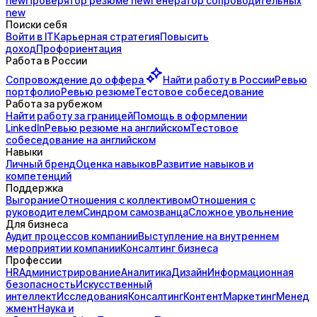
new
Проверятор
резюме
new
Генератор
сопроводительных
new
Поиски себя
Войти в IT
Карьерная стратегия
Повысить
доход
Профориентация
Работа в России
Сопровождение до
оффера
Найти работу в России
Ревью
портфолио
Ревью резюме
Тестовое собеседование
Работа за рубежом
Найти работу за границей
Помощь в оформлении
LinkedIn
Ревью резюме на английском
Тестовое
собеседование на английском
Навыки
Личный бренд
Оценка навыков
Развитие навыков и
компетенций
Поддержка
Выгорание
Отношения с коллективом
Отношения с
руководителем
Синдром самозванца
Сложное увольнение
Для бизнеса
Аудит процессов компании
Выступление на внутреннем
мероприятии компании
Консалтинг бизнеса
Профессии
HR
Администрирование
Аналитика
Дизайн
Информационная
безопасность
Искусственный
интеллект
Исследования
Консалтинг
Контент
Маркетинг
Менед
жмент
Наука и