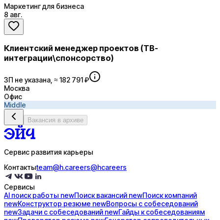
Маркетинг для бизнеса
8 авг.
Клиентский менеджер проектов (ТВ-
интеграции\спонсорство)
ЗП не указана, ≈ 182 791 ₽
Москва
Офис
Middle
Вакансия в архиве
Сервис развития карьеры
Контакты
team@h.careers
@hcareers
Сервисы
AI поиск
работы
new
Поиск
вакансий
new
Поиск
компаний
new
Конструктор
резюме
new
Вопросы с
собеседований
new
Задачи с
собеседований
new
Гайды к
собеседованиям