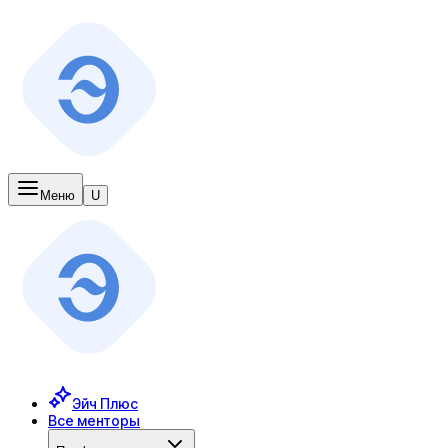
Меню
U
Эйч Плюс
Все менторы