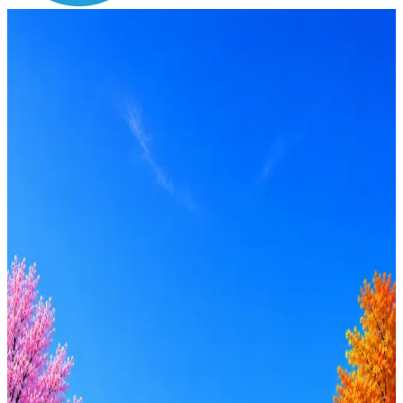
Зарплата
по рынку ≈ 182 791 ₽
Локация
Самара
Формат
Офис
Опыт
Middle
Вакансия в архиве
Оффер быстрее с Эйч
Стратегия поиска с AI: рынки, позиции, вилка, каналы
Резюме под ATS-фильтры
Ежедневный подбор из 600+ источников
AI-адаптация отклика под вакансию
AI генерация сопроводительных писем
4 990 ₽/мес
Купить доступ