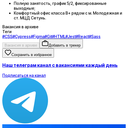
Полную занятость, график 5/2, фиксированные
выходные;
Комфортный офис класса В+ рядом с м. Молодежная и
ст. МЦД Сетунь.
Вакансия в архиве
Теги
#
CSS
#
Cypress
#
Figma
#
Git
#
HTML
#
Jest
#
React
#
Sass
Вакансия в архиве
Добавить в трекер
Сохранить в избранное
Наш телеграм канал с вакансиями каждый день
Подписаться на канал
Зарплата