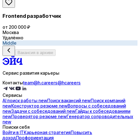
Frontend разработчик
от 200 000 ₽
Москва
Удалённо
Middle
Вакансия в архиве
Сервис развития карьеры
Контакты
team@h.careers
@hcareers
Сервисы
AI поиск
работы
new
Поиск
вакансий
new
Поиск
компаний
new
Конструктор
резюме
new
Вопросы с
собеседований
new
Задачи с
собеседований
new
Гайды к
собеседованиям
new
Проверятор
резюме
new
Генератор
сопроводительных
new
Поиски себя
Войти в IT
Карьерная стратегия
Повысить
доход
Профориентация