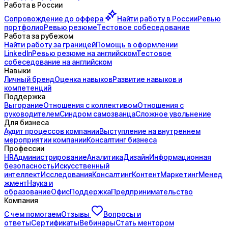
Работа в России
Сопровождение до
оффера
Найти работу в России
Ревью
портфолио
Ревью резюме
Тестовое собеседование
Работа за рубежом
Найти работу за границей
Помощь в оформлении
LinkedIn
Ревью резюме на английском
Тестовое
собеседование на английском
Навыки
Личный бренд
Оценка навыков
Развитие навыков и
компетенций
Поддержка
Выгорание
Отношения с коллективом
Отношения с
руководителем
Синдром самозванца
Сложное увольнение
Для бизнеса
Аудит процессов компании
Выступление на внутреннем
мероприятии компании
Консалтинг бизнеса
Профессии
HR
Администрирование
Аналитика
Дизайн
Информационная
безопасность
Искусственный
интеллект
Исследования
Консалтинг
Контент
Маркетинг
Менед
жмент
Наука и
образование
Офис
Поддержка
Предпринимательство
Компания
С чем помогаем
Отзывы
Вопросы и
ответы
Сертификаты
Вебинары
Стать ментором