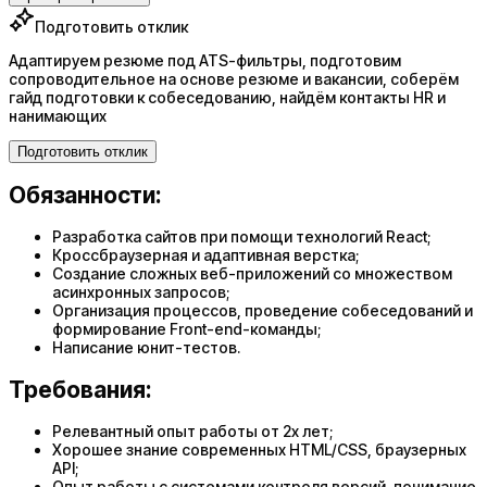
Подготовить отклик
Адаптируем резюме под ATS-фильтры, подготовим
сопроводительное на основе резюме и вакансии, соберём
гайд подготовки к собеседованию, найдём контакты HR и
нанимающих
Подготовить отклик
Обязанности:
Разработка сайтов при помощи технологий React;
Кроссбраузерная и адаптивная верстка;
Создание сложных веб-приложений со множеством
асинхронных запросов;
Организация процессов, проведение собеседований и
формирование Front-end-команды;
Написание юнит-тестов.
Требования:
Релевантный опыт работы от 2х лет;
Хорошее знание современных HTML/CSS, браузерных
API;
Опыт работы с системами контроля версий, понимание