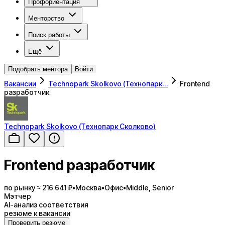
Профориентация
Менторство
Поиск работы
Ещё
Подобрать ментора
Войти
Вакансии
Technopark Skolkovo (Технопарк…
Frontend
разработчик
Technopark Skolkovo (Технопарк Сколково)
Frontend разработчик
по рынку ≈ 216 641 ₽
•
Москва
•
Офис
•
Middle, Senior
Мэтчер
AI-анализ соответствия
резюме к вакансии
Проверить резюме