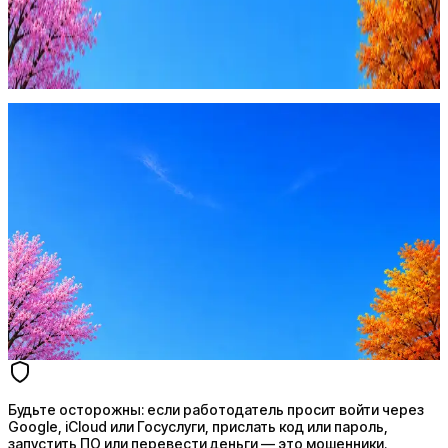
Будьте осторожны: если работодатель просит войти через
Google, iCloud или Госуслуги, прислать код или пароль,
запустить ПО или перевести деньги — это мошенники.
Жмите
·
Гайд по безопасности
Пожаловаться
Оффер быстрее с Эйч
Стратегия поиска с AI: рынки, позиции, вилка, каналы
Резюме под ATS-фильтры
Ежедневный подбор из 600+ источников
AI-адаптация отклика под вакансию
AI генерация сопроводительных писем
4 990 ₽/мес
Купить доступ
Будьте осторожны: если работодатель просит войти через
Google, iCloud или Госуслуги, прислать код или пароль,
запустить ПО или перевести деньги — это мошенники.