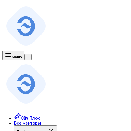
Меню
U
Эйч Плюс
Все менторы