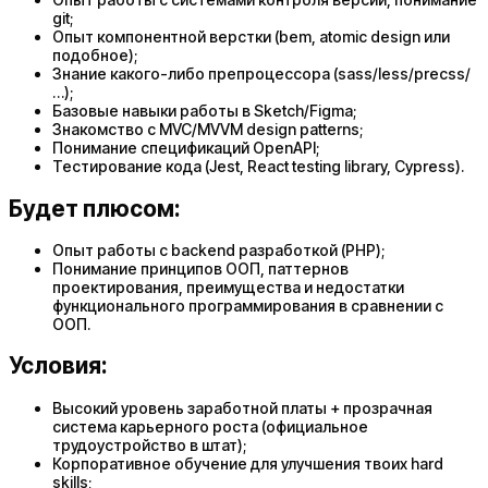
git;
Опыт компонентной верстки (bem, atomic design или
подобное);
Знание какого-либо препроцессора (sass/less/precss/
…);
Базовые навыки работы в Sketch/Figma;
Знакомство с MVC/MVVM design patterns;
Понимание спецификаций OpenAPI;
Тестирование кода (Jest, React testing library, Cypress).
Будет плюсом:
Опыт работы с backend разработкой (PHP);
Понимание принципов ООП, паттернов
проектирования, преимущества и недостатки
функционального программирования в сравнении с
ООП.
Условия:
Высокий уровень заработной платы + прозрачная
система карьерного роста (официальное
трудоустройство в штат);
Корпоративное обучение для улучшения твоих hard
skills;