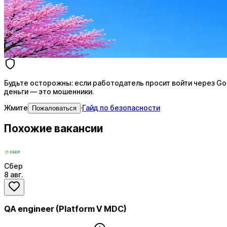
AI-адаптация отклика под вакансию
AI генерация сопроводительных писем
4 990 ₽/мес
Купить доступ
Будьте осторожны: если работодатель просит войти через Goog
деньги — это мошенники.
Жмите
·
Гайд по безопасности
Пожаловаться
Похожие вакансии
Сбер
8 авг.
QA engineer (Platform V MDC)