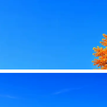
le, iCloud или Госуслуги, прислать код или пароль, запустить 