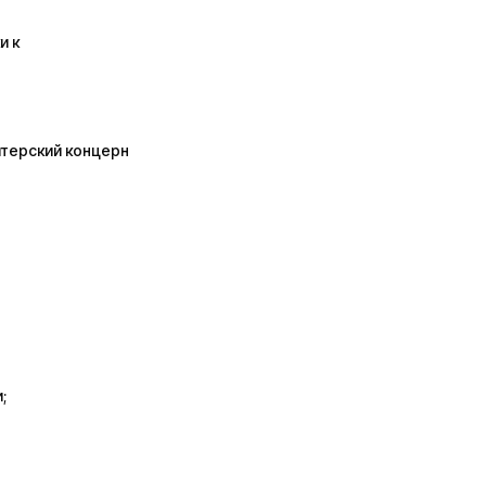
и к
итерский концерн
;