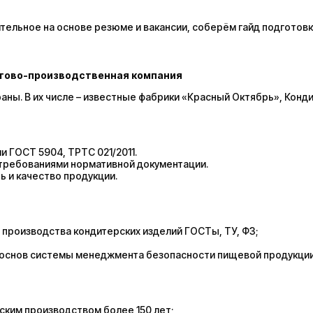
ельное на основе резюме и вакансии, соберём гайд подготовк
ргово-производственная компания
аны. В их числе – известные фабрики «Красный Октябрь», Конд
 ГОСТ 5904, ТРТС 021/2011.
 требованиями нормативной документации.
 и качество продукции.
производства кондитерских изделий ГОСТы, ТУ, ФЗ;
5, основ системы менеджмента безопасности пищевой продукции
ским производством более 150 лет;