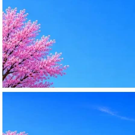
Стратегия поиска с AI: рынки, позиции, вилка, каналы
Резюме под ATS-фильтры
Ежедневный подбор из 600+ источников
AI-адаптация отклика под вакансию
AI генерация сопроводительных писем
4 990 ₽/мес
Купить доступ
Будьте осторожны: если работодатель просит войти через Goog
деньги — это мошенники.
Жмите
·
Гайд по безопасности
Пожаловаться
Оффер быстрее с Эйч
Стратегия поиска с AI: рынки, позиции, вилка, каналы
Резюме под ATS-фильтры
Ежедневный подбор из 600+ источников