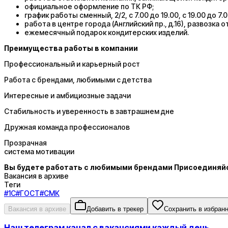
официальное оформление по ТК РФ;
график работы сменный, 2/2, с 7.00 до 19.00, с 19.00 до 7.0
работа в центре города (Английский пр., д.16), развозка от
ежемесячный подарок кондитерских изделий.
Преимущества работы в компании
Профессиональный и карьерный рост
Работа с брендами, любимыми с детства
Интересные и амбициозные задачи
Стабильность и уверенность в завтрашнем дне
Дружная команда профессионалов
Прозрачная
система мотивации
Вы будете работать с любимыми брендами
Присоединяй
Вакансия в архиве
Теги
#
1С
#
ГОСТ
#
СМК
Вакансия в архиве
Добавить в трекер
Сохранить в избран
Наш телеграм канал с вакансиями каждый день