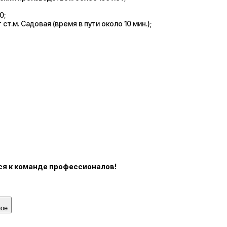
0;
 ст.м. Садовая (время в пути около 10 мин.);
ся
к команде профессионалов!
ное