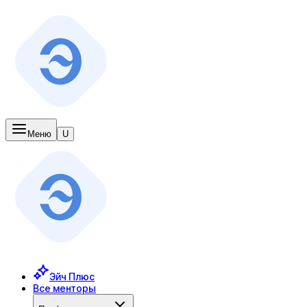
Меню
U
Эйч Плюс
Все менторы