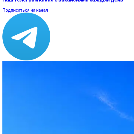
Подписаться на канал
Зарплата
по рынку ≈ 173 350 ₽
Локация
Санкт-Петербург
Формат
Офис
Опыт
Не указано
Вакансия в архиве
Оффер быстрее с Эйч