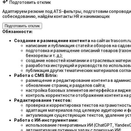
Подготовить отклик
Адаптируем резюме под ATS-фильтры, подготовим сопроводит
собеседованию, найдём контакты HR и нанимающих
Подготовить отклик
Обязанности:
Создание и размещение контента
на сайтах trascom.ru 
написание и публикация статей и обзоров на садов
подготовка и размещение описаний товаров (газо
бензорезы и т. д.);
создание новостей компании и отраслевых матери
разработка инструкций и руководств по использов
публикация других тематических материалов соглас
Работа с CMS Bitrix:
размещение и редактирование контента в админис
обновление страниц и разделов сайта;
настройка базовых элементов интерфейса и видже
контроль корректности отображения контента на 
Редактирование текстов:
проверка и корректировка текстов на грамотность 
адаптация материалов под целевую аудиторию и ф
актуализация существующих текстов, удаление у
Работа с ИИ‑инструментами:
использование генеративных ИИ (ChatGPT, YandexGP
автоматизация рутинных задач с помощью ИИ;