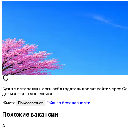
Оффер быстрее с Эйч
Стратегия поиска с AI: рынки, позиции, вилка, каналы
Резюме под ATS-фильтры
Ежедневный подбор из 600+ источников
AI-адаптация отклика под вакансию
AI генерация сопроводительных писем
4 990 ₽/мес
Купить доступ
Будьте осторожны: если работодатель просит войти через Goog
деньги — это мошенники.
Жмите
·
Гайд по безопасности
Пожаловаться
Похожие вакансии
A