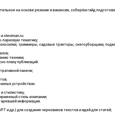
ельное на основе резюме и вакансии, соберём гайд подготовк
и steviman.ru:
о‑парковую тематику;
нокосилки, триммеры, садовые тракторы, снегоуборщики, под
алов;
анию техники;
но плану публикаций.
тративной панели;
тов;
разных устройствах.
и стилистику;
ирменный стиль компании;
старевшей информации.
T и др.) для создания черновиков текстов и идей для статей;