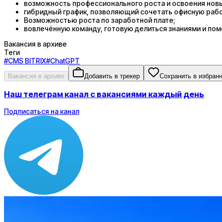
возможность профессионального роста и освоения новых 
гибридный график, позволяющий сочетать офисную работ
Возможностью роста по заработной плате;
вовлечённую команду, готовую делиться знаниями и пом
Вакансия в архиве
Теги
#
CMS BITRIX
#
ChatGPT
Вакансия в архиве
Добавить в трекер
Сохранить в избран
Наш телеграм канал с вакансиями каждый день
Подписаться на канал
Зарплата
от 80 000 ₽
Локация