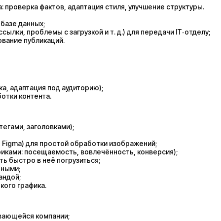
: проверка фактов, адаптация стиля, улучшение структуры.
 базе данных;
ылки, проблемы с загрузкой и т. д.) для передачи IT‑отделу;
вание публикаций.
а, адаптация под аудиторию);
отки контента.
егами, заголовками);
 Figma) для простой обработки изображений;
риками: посещаемость, вовлечённость, конверсия);
ь быстро в неё погрузиться;
нными;
андой;
кого графика.
вающейся компании;