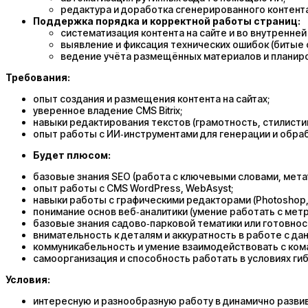
редактура и доработка сгенерированного контента
Поддержка порядка и корректной работы страниц:
систематизация контента на сайте и во внутренней
выявление и фиксация технических ошибок (битые сс
ведение учёта размещённых материалов и планиро
Требования:
опыт создания и размещения контента на сайтах;
уверенное владение CMS Bitrix;
навыки редактирования текстов (грамотность, стилистик
опыт работы с ИИ‑инструментами для генерации и обраб
Будет плюсом:
базовые знания SEO (работа с ключевыми словами, метат
опыт работы с CMS WordPress, WebAsyst;
навыки работы с графическими редакторами (Photoshop,
понимание основ веб‑аналитики (умение работать с мет
базовые знания садово‑парковой тематики или готовност
внимательность к деталям и аккуратность в работе с да
коммуникабельность и умение взаимодействовать с ком
самоорганизация и способность работать в условиях гиб
Условия:
интересную и разнообразную работу в динамично разви