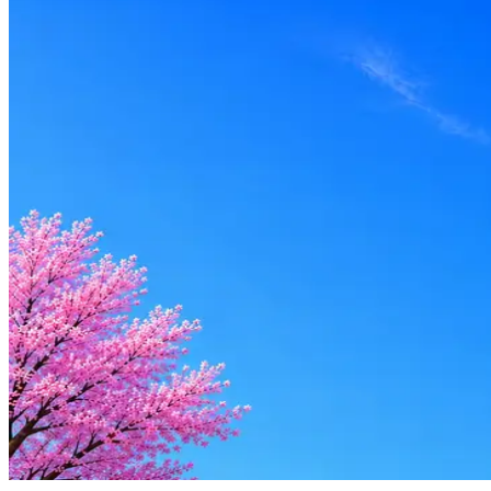
Москва
Опыт
Middle
Вакансия в архиве
Оффер быстрее с Эйч
Стратегия поиска с AI: рынки, позиции, вилка, каналы
Резюме под ATS-фильтры
Ежедневный подбор из 600+ источников
AI-адаптация отклика под вакансию
AI генерация сопроводительных писем
4 990 ₽/мес
Купить доступ
Будьте осторожны: если работодатель просит войти через Goog
деньги — это мошенники.
Жмите
·
Гайд по безопасности
Пожаловаться