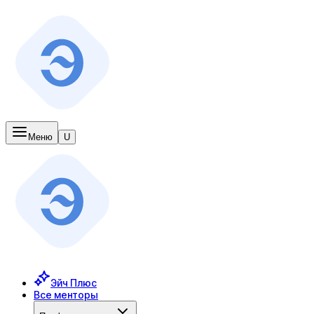
Меню
U
Эйч Плюс
Все менторы