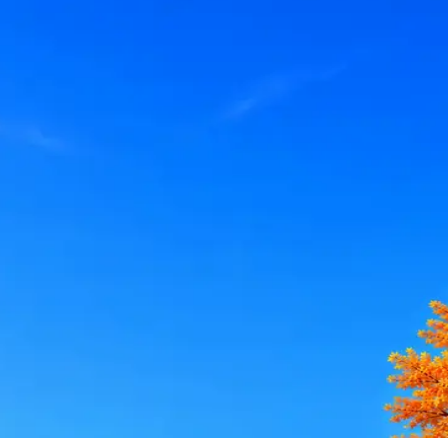
le, iCloud или Госуслуги, прислать код или пароль, запустить 