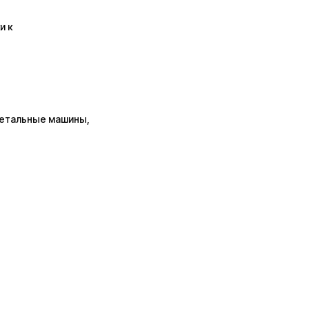
и к
метальные машины,