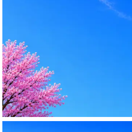
Middle
Вакансия в архиве
Оффер быстрее с Эйч
Стратегия поиска с AI: рынки, позиции, вилка, каналы
Резюме под ATS-фильтры
Ежедневный подбор из 600+ источников
AI-адаптация отклика под вакансию
AI генерация сопроводительных писем
4 990 ₽/мес
Купить доступ
Будьте осторожны: если работодатель просит войти через Goog
деньги — это мошенники.
Жмите
·
Гайд по безопасности
Пожаловаться
Оффер быстрее с Эйч