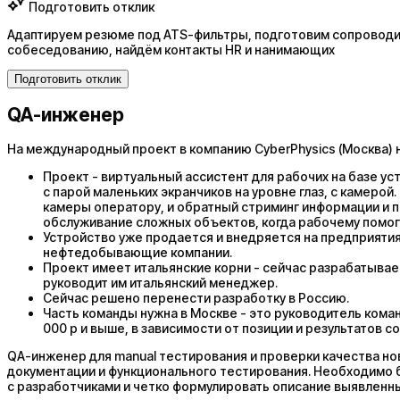
Подготовить отклик
Адаптируем резюме под ATS-фильтры, подготовим сопроводит
собеседованию, найдём контакты HR и нанимающих
Подготовить отклик
QA-инженер
На международный проект в компанию CyberPhysics (Москва) 
Проект - виртуальный ассистент для рабочих на базе у
с парой маленьких экранчиков на уровне глаз, с камерой
камеры оператору, и обратный стриминг информации и п
обслуживание сложных объектов, когда рабочему помог
Устройство уже продается и внедряется на предприятиях
нефтедобывающие компании.
Проект имеет итальянские корни - сейчас разрабатывае
руководит им итальянский менеджер.
Сейчас решено перенести разработку в Россию.
Часть команды нужна в Москве - это руководитель команд
000 р и выше, в зависимости от позиции и результатов с
QA-инженер для manual тестирования и проверки качества но
документации и функционального тестирования. Необходимо 
с разработчиками и четко формулировать описание выявленн