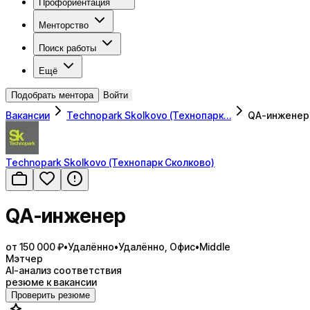
Профориентация
Менторство
Поиск работы
Ещё
Подобрать ментора
Войти
Вакансии
Technopark Skolkovo (Технопарк…
QA-инженер
Technopark Skolkovo (Технопарк Сколково)
QA-инженер
от 150 000 ₽
•
Удалённо
•
Удалённо, Офис
•
Middle
Мэтчер
AI-анализ соответствия
резюме к вакансии
Проверить резюме