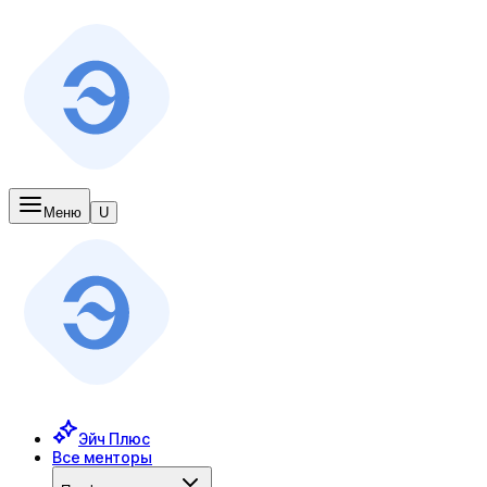
Меню
U
Эйч Плюс
Все менторы