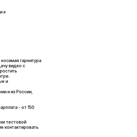
и к
 носимая гарнитура
дачу видео с
простить
тре.
ые и
ии и из России,
арплата - от 150
тки тестовой
ие контактировать