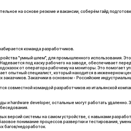
ельное на основе резюме и вакансии, соберём гайд подготовк
набирается команда разработчиков.
стройства "умный шлем", для промышленного использования. Это
. Надевается под каску рабочего на заводе, обеспечивает пере
одсказок от оператора рабочему на мониторы. Это помогает у
ает опытный специалист, который находится в инженерном цен
 заказчиков. Заказчики в основном - Российские индустриальн
тся совместной командой разработчиков из итальянской компан
ы и hardware developer, остальные могут работать удаленно. З
обеседования.
вых версий системы на самом устройстве, с навыками разрабо
базовое понимание процессов развертки и тестирования, умен
ых багов/недоработок.