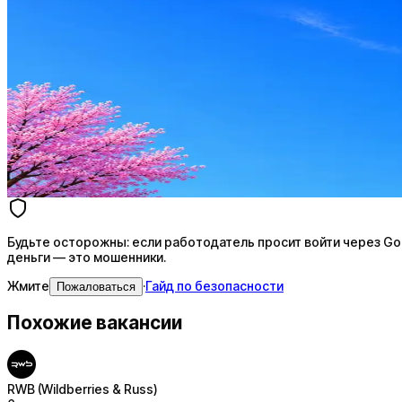
Стратегия поиска с AI: рынки, позиции, вилка, каналы
Резюме под ATS-фильтры
Ежедневный подбор из 600+ источников
AI-адаптация отклика под вакансию
AI генерация сопроводительных писем
4 990 ₽/мес
Купить доступ
Будьте осторожны: если работодатель просит войти через Goog
деньги — это мошенники.
Жмите
·
Гайд по безопасности
Пожаловаться
Похожие вакансии
RWB (Wildberries & Russ)