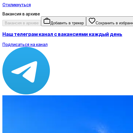
Откликнуться
Вакансия в архиве
Вакансия в архиве
Добавить в трекер
Сохранить в избран
Наш телеграм канал с вакансиями каждый день
Подписаться на канал
Зарплата
от 150 000 ₽
Локация
Удалённо
Формат
Удалённо, Офис
Опыт