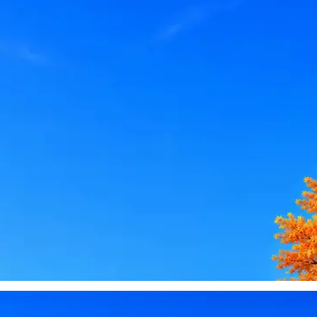
le, iCloud или Госуслуги, прислать код или пароль, запустить 