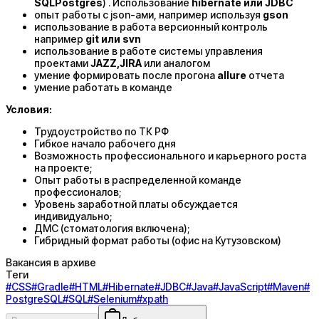
SQLPostgres
) . Использование
hibernate или JDBC
опыт работы с json-ами, например используя
gson
использование в работа версионный контроль
например
git или svn
использование в работе системы управления
проектами
JAZZ,JIRA
или аналогом
умение формировать после прогона
allure
отчета
умение работать в команде
Условия:
Трудоустройство по ТК РФ
Гибкое начало рабочего дня
Возможность профессионального и карьерного роста
на проекте;
Опыт работы в распределенной команде
профессионалов;
Уровень заработной платы обсуждается
индивидуально;
ДМС (стоматология включена);
Гибридный формат работы (офис на Кутузовском)
Вакансия в архиве
Теги
#
CSS
#
Gradle
#
HTML
#
Hibernate
#
JDBC
#
Java
#
JavaScript
#
Maven
#
PostgreSQL
#
SQL
#
Selenium
#
xpath