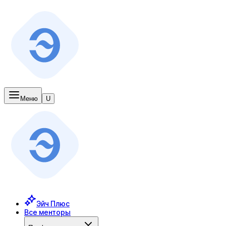
Меню
U
Эйч Плюс
Все менторы