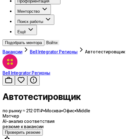
Профориентация
Менторство
Поиск работы
Ещё
Подобрать ментора
Войти
Вакансии
Bell Integrator Регионы
Автотестировщик
Bell Integrator Регионы
Автотестировщик
по рынку ≈ 212 011 ₽
•
Москва
•
Офис
•
Middle
Мэтчер
AI-анализ соответствия
резюме к вакансии
Проверить резюме