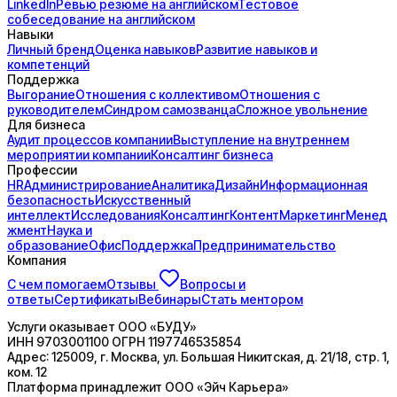
LinkedIn
Ревью резюме на английском
Тестовое
собеседование на английском
Навыки
Личный бренд
Оценка навыков
Развитие навыков и
компетенций
Поддержка
Выгорание
Отношения с коллективом
Отношения с
руководителем
Синдром самозванца
Сложное увольнение
Для бизнеса
Аудит процессов компании
Выступление на внутреннем
мероприятии компании
Консалтинг бизнеса
Профессии
HR
Администрирование
Аналитика
Дизайн
Информационная
безопасность
Искусственный
интеллект
Исследования
Консалтинг
Контент
Маркетинг
Менед
жмент
Наука и
образование
Офис
Поддержка
Предпринимательство
Компания
С чем помогаем
Отзывы
Вопросы и
ответы
Сертификаты
Вебинары
Стать ментором
Услуги оказывает
ООО «БУДУ»
ИНН
9703001100
ОГРН
1197746535854
Адрес:
125009, г. Москва, ул. Большая Никитская, д. 21/18, стр. 1,
ком. 12
Платформа принадлежит
ООО «Эйч Карьера»