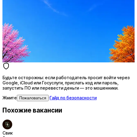
Стратегия поиска с AI: рынки, позиции, вилка, каналы
Резюме под ATS-фильтры
Ежедневный подбор из 600+ источников
AI-адаптация отклика под вакансию
AI генерация сопроводительных писем
4 990 ₽/мес
Купить доступ
Будьте осторожны: если работодатель просит войти через
Google, iCloud или Госуслуги, прислать код или пароль,
запустить ПО или перевести деньги — это мошенники.
Жмите
·
Гайд по безопасности
Пожаловаться
Похожие вакансии
Свик