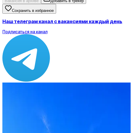
Вакансия в архиве
Добавить в трекер
Сохранить в избранное
Наш телеграм канал с вакансиями каждый день
Подписаться на канал
Зарплата
по рынку ≈ 212 011 ₽
Локация
Москва
Формат
Офис
Опыт
Middle
Вакансия в архиве