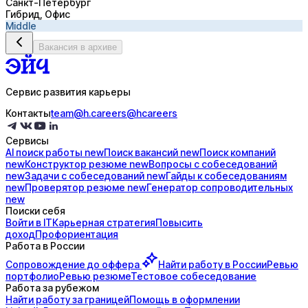
Санкт-Петербург
Гибрид, Офис
Middle
Вакансия в архиве
Сервис развития карьеры
Контакты
team@h.careers
@hcareers
Сервисы
AI поиск
работы
new
Поиск
вакансий
new
Поиск
компаний
new
Конструктор
резюме
new
Вопросы с
собеседований
new
Задачи с
собеседований
new
Гайды к
собеседованиям
new
Проверятор
резюме
new
Генератор
сопроводительных
new
Поиски себя
Войти в IT
Карьерная стратегия
Повысить
доход
Профориентация
Работа в России
Сопровождение до
оффера
Найти работу в России
Ревью
портфолио
Ревью резюме
Тестовое собеседование
Работа за рубежом
Найти работу за границей
Помощь в оформлении