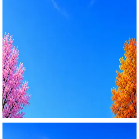
Оффер быстрее с Эйч
Стратегия поиска с AI: рынки, позиции, вилка, каналы
Резюме под ATS-фильтры
Ежедневный подбор из 600+ источников
AI-адаптация отклика под вакансию
AI генерация сопроводительных писем
4 990 ₽/мес
Купить доступ
Будьте осторожны: если работодатель просит войти через
Google, iCloud или Госуслуги, прислать код или пароль,
запустить ПО или перевести деньги — это мошенники.
Жмите
·
Гайд по безопасности
Пожаловаться
Оффер быстрее с Эйч