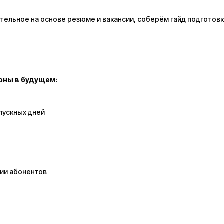
ельное на основе резюме и вакансии, соберём гайд подготовк
оны в будущем:
тпускных дней
ии абонентов