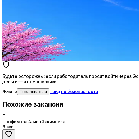
Стратегия поиска с AI: рынки, позиции, вилка, каналы
Резюме под ATS-фильтры
Ежедневный подбор из 600+ источников
AI-адаптация отклика под вакансию
AI генерация сопроводительных писем
4 990 ₽/мес
Купить доступ
Будьте осторожны: если работодатель просит войти через Goog
деньги — это мошенники.
Жмите
·
Гайд по безопасности
Пожаловаться
Похожие вакансии
Т
Трофимова Алина Хакимовна
8 авг.