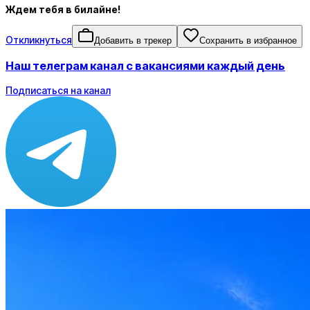
Ждем тебя в билайне!
Откликнуться
Добавить в трекер
Сохранить в избранное
Наш телеграм канал с вакансиями каждый день
Подписаться на канал
Зарплата
от 85 000 до 120 000 ₽
Локация
Москва
Формат
Офис
Опыт
Не указано
Откликнуться