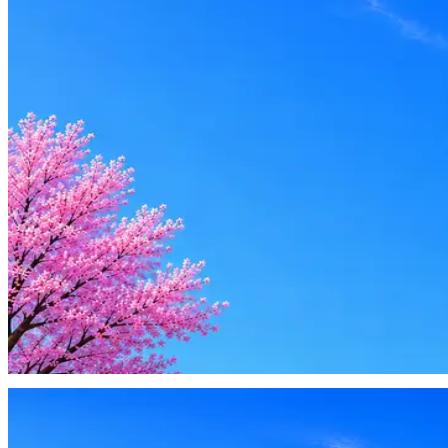
Оффер быстрее с Эйч
Стратегия поиска с AI: рынки, позиции, вилка, каналы
Резюме под ATS-фильтры
Ежедневный подбор из 600+ источников
AI-адаптация отклика под вакансию
AI генерация сопроводительных писем
4 990 ₽/мес
Купить доступ
Будьте осторожны: если работодатель просит войти через Goog
деньги — это мошенники.
Жмите
·
Гайд по безопасности
Пожаловаться
Оффер быстрее с Эйч