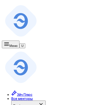
Меню
U
Эйч Плюс
Все менторы