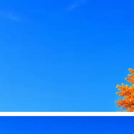
le, iCloud или Госуслуги, прислать код или пароль, запустить 