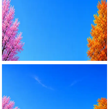
AI-адаптация отклика под вакансию
AI генерация сопроводительных писем
4 990 ₽/мес
Купить доступ
Будьте осторожны: если работодатель просит войти через
Google, iCloud или Госуслуги, прислать код или пароль,
запустить ПО или перевести деньги — это мошенники.
Жмите
·
Гайд по безопасности
Пожаловаться
Оффер быстрее с Эйч
Стратегия поиска с AI: рынки, позиции, вилка, каналы
Резюме под ATS-фильтры
Ежедневный подбор из 600+ источников
AI-адаптация отклика под вакансию