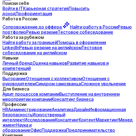
Поиски себя
Войти в IT
Карьерная стратегия
Повысить
доход
Профориентация
Работа в России
Сопровождение до
оффера
Найти работу в России
Ревью
портфолио
Ревью резюме
Тестовое собеседование
Работа за рубежом
Найти работу за границей
Помощь в оформлении
LinkedIn
Ревью резюме на английском
Тестовое
собеседование на английском
Навыки
Личный бренд
Оценка навыков
Развитие навыков и
компетенций
Поддержка
Выгорание
Отношения с коллективом
Отношения с
руководителем
Синдром самозванца
Сложное увольнение
Для бизнеса
Аудит процессов компании
Выступление на внутреннем
мероприятии компании
Консалтинг бизнеса
Профессии
HR
Администрирование
Аналитика
Дизайн
Информационная
безопасность
Искусственный
интеллект
Исследования
Консалтинг
Контент
Маркетинг
Менед
жмент
Наука и
образование
Офис
Поддержка
Предпринимательство
Компания