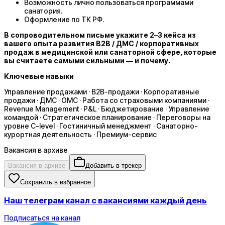
Возможность лично пользоваться программами
санатория.
Оформление по ТК РФ.
В сопроводительном письме укажите 2–3 кейса из
вашего опыта развития B2B / ДМС / корпоративных
продаж в медицинской или санаторной сфере, которые
вы считаете самыми сильными — и почему.
Ключевые навыки
Управление продажами · B2B-продажи · Корпоративные
продажи · ДМС · ОМС · Работа со страховыми компаниями ·
Revenue Management · P&L · Бюджетирование · Управление
командой · Стратегическое планирование · Переговоры на
уровне C-level · Гостиничный менеджмент · Санаторно-
курортная деятельность · Премиум-сервис
Вакансия в архиве
Вакансия в архиве
Добавить в трекер
Сохранить в избранное
Наш телеграм канал с вакансиями каждый день
Подписаться на канал