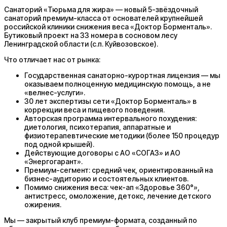
Санаторий «Тюрьма для жира» — новый 5-звёздочный
санаторий премиум-класса от основателей крупнейшей
российской клиники снижения веса «Доктор Борменталь».
Бутиковый проект на 33 номера в сосновом лесу
Ленинградской области (с.п. Куйвозовское).
Что отличает нас от рынка:
Государственная санаторно-курортная лицензия — мы
оказываем полноценную медицинскую помощь, а не
«велнес-услуги».
30 лет экспертизы сети «Доктор Борменталь» в
коррекции веса и пищевого поведения.
Авторская программа интервального похудения:
диетология, психотерапия, аппаратные и
физиотерапевтические методики (более 150 процедур
под одной крышей).
Действующие договоры с АО «СОГАЗ» и АО
«Энергогарант».
Премиум-сегмент: средний чек, ориентированный на
бизнес-аудиторию и состоятельных клиентов.
Помимо снижения веса: чек-ап «Здоровье 360°»,
антистресс, омоложение, детокс, лечение детского
ожирения.
Мы — закрытый клуб премиум-формата, созданный по