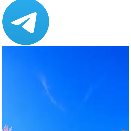
Зарплата
от 350 000 ₽
Локация
Удалённо
Формат
Удалённо, Гибрид, Офис
Опыт
C-level
Вакансия в архиве
Оффер быстрее с Эйч
Стратегия поиска с AI: рынки, позиции, вилка, каналы
Резюме под ATS-фильтры
Ежедневный подбор из 600+ источников