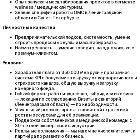
Опыт запуска и масштабирования проектов в сегменте
wellness / медицинский туризм.
Знание специфики работы ОМС в Ленинградской
области и Санкт-Петербурге.
Личностные качества
Предпринимательский подход, системность, умение
строить процессы «с нуля» и масштабировать.
Насмотренность — умение говорить на одном языке с
премиум-клиентом.
Условия:
Заработная плата от 350 000 ₽ на руки + прозрачная
система KPI с бонусами за выручку от корпоративного и
страхового каналов, общую выручку и загрузку
номерного фонда.
Гибкий формат работы: удалённо, гибрид или из офиса
— локация по согласованию. Визиты в санаторий
(Ленинградская область) — по необходимости.
Уникальный premium-проект с понятной стратегией
роста и ресурсами для её реализации.
Поддержка собственников и медицинской команды с
30-летней экспертизой в индустрии.
Реальные полномочия — мы ищем не «исполнителя», а
партнёра по развитию бизнеса.