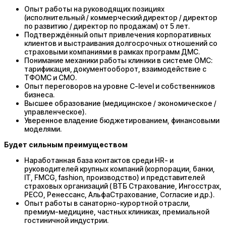
Опыт работы на руководящих позициях
(исполнительный / коммерческий директор / директор
по развитию / директор по продажам) от 5 лет.
Подтверждённый опыт привлечения корпоративных
клиентов и выстраивания долгосрочных отношений со
страховыми компаниями в рамках программ ДМС.
Понимание механики работы клиники в системе ОМС:
тарификация, документооборот, взаимодействие с
ТФОМС и СМО.
Опыт переговоров на уровне C-level и собственников
бизнеса.
Высшее образование (медицинское / экономическое /
управленческое).
Уверенное владение бюджетированием, финансовыми
моделями.
Будет сильным преимуществом
Наработанная база контактов среди HR- и
руководителей крупных компаний (корпорации, банки,
IT, FMCG, fashion, производство) и представителей
страховых организаций ( ВТБ Страхование, Ингосстрах,
РЕСО, Ренессанс, АльфаСтрахование, Согласие и др.).
Опыт работы в санаторно-курортной отрасли,
премиум-медицине, частных клиниках, премиальной
гостиничной индустрии.