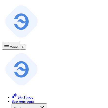
Меню
U
Эйч Плюс
Все менторы