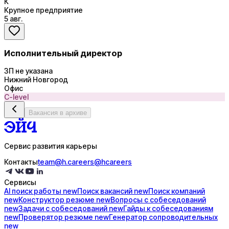
К
Крупное предприятие
5 авг.
Исполнительный директор
ЗП не указана
Нижний Новгород
Офис
C-level
Вакансия в архиве
Сервис развития карьеры
Контакты
team@h.careers
@hcareers
Сервисы
AI поиск
работы
new
Поиск
вакансий
new
Поиск
компаний
new
Конструктор
резюме
new
Вопросы с
собеседований
new
Задачи с
собеседований
new
Гайды к
собеседованиям
new
Проверятор
резюме
new
Генератор
сопроводительных
new