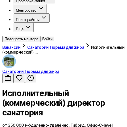
Профориентация
Менторство
Поиск работы
Ещё
Подобрать ментора
Войти
Вакансии
Санаторий Тюрьма для жира
Исполнительный
(коммерческий) …
Санаторий Тюрьма для жира
Исполнительный
(коммерческий) директор
санатория
от 350 000 ₽
•
Удалённо
•
Удалённо, Гибрид, Офис
•
C-level