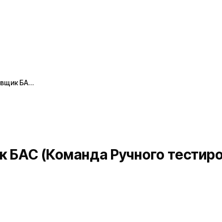
вщик БА…
 БАС (Команда Ручного тестир