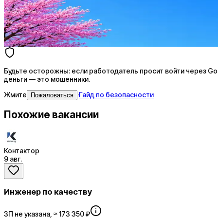
AI генерация сопроводительных писем
4 990 ₽/мес
Купить доступ
Будьте осторожны: если работодатель просит войти через Goog
деньги — это мошенники.
Жмите
·
Гайд по безопасности
Пожаловаться
Похожие вакансии
Контактор
9 авг.
Инженер по качеству
ЗП не указана, ≈ 173 350 ₽