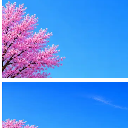
Резюме под ATS-фильтры
Ежедневный подбор из 600+ источников
AI-адаптация отклика под вакансию
AI генерация сопроводительных писем
4 990 ₽/мес
Купить доступ
Будьте осторожны: если работодатель просит войти через Goog
деньги — это мошенники.
Жмите
·
Гайд по безопасности
Пожаловаться
Оффер быстрее с Эйч
Стратегия поиска с AI: рынки, позиции, вилка, каналы
Резюме под ATS-фильтры
Ежедневный подбор из 600+ источников
AI-адаптация отклика под вакансию