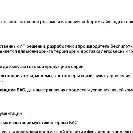
ельное на основе резюме и вакансии, соберём гайд подготовк
бственных ИТ решений, разработчик и производитель беспилот
еняется для мониторинга территорий, доставки легковесных гру
ки до выпуска готовой продукции в серии!
ектродвигатели, модемы, контролеры связи, пульт управления, 
в.
овщика БАС,
для выстраивания процесса и усиления нашей ком
кументации;
ных испытаний мультикоптерных БАС;
ции для понимания предметной области и функционала продукта